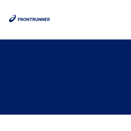
DETTE
ER
OSS
ASICS
FrontRunner-
fellesskapet
Finn
ut
hvem
vi
er
og
hva
vi
gjør.