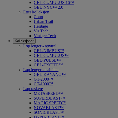
GEL-CUMULUS 16™
GEL-NYC™ 2.0
Etter kolleksjon
Court
Urban Trail
Heritage
Vis Tech
Vintage Tech
Kolleksjoner
Løp lenger - nøytral
GEL-NIMBUS™
GEL-CUMULUS™
GEL-PULSE™
GEL-EXCITE™
Løp lenger - stabilitet
GEL-KAYANO™
GT-2000™
GT-1000™
Løp raskere
METASPEED™
SUPERBLAST™
MAGIC SPEED™
NOVABLAST™
SONICBLAST™
DYNABLAST™