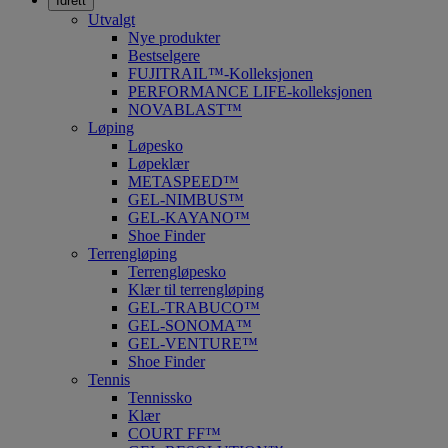
Idrett
Utvalgt
Nye produkter
Bestselgere
FUJITRAIL™-Kolleksjonen
PERFORMANCE LIFE-kolleksjonen
NOVABLAST™
Løping
Løpesko
Løpeklær
METASPEED™
GEL-NIMBUS™
GEL-KAYANO™
Shoe Finder
Terrengløping
Terrengløpesko
Klær til terrengløping
GEL-TRABUCO™
GEL-SONOMA™
GEL-VENTURE™
Shoe Finder
Tennis
Tennissko
Klær
COURT FF™