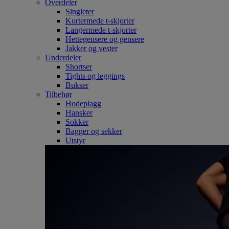
Overdeler
Singleter
Kortermede t-skjorter
Langermede t-skjorter
Hettegensere og gensere
Jakker og vester
Underdeler
Shortser
Tights og leggings
Bukser
Tilbehør
Hodeplagg
Hansker
Sokker
Bagger og sekker
Utstyr