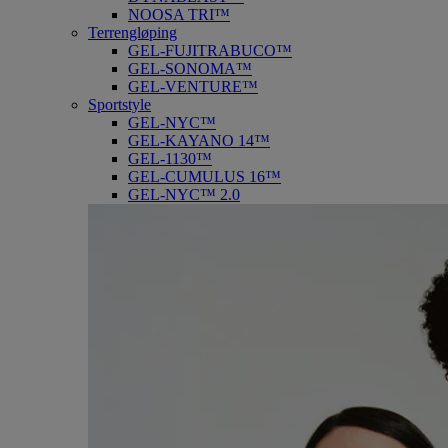
NOOSA TRI™
Terrengløping
GEL-FUJITRABUCO™
GEL-SONOMA™
GEL-VENTURE™
Sportstyle
GEL-NYC™
GEL-KAYANO 14™
GEL-1130™
GEL-CUMULUS 16™
GEL-NYC™ 2.0