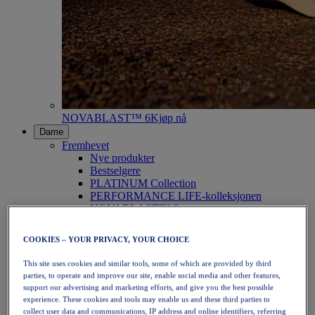
NOVABLAST™ 6
Kjøp nå
Dame
Fremhevet
Nye produkter
Bestselgere
PLATINUM Collection
PERFORMANCE LIFE-kolleksjonen
NOVABLAST™ 6
Sko
Løping
COOKIES – YOUR PRIVACY, YOUR CHOICE
Terrengløping
Tennis
This site uses cookies and similar tools, some of which are provided by third
Volleyball
parties, to operate and improve our site, enable social media and other features,
Håndball
support our advertising and marketing efforts, and give you the best possible
Padel
experience. These cookies and tools may enable us and these third parties to
Netball
collect user data and communications, IP address and online identifiers, referring