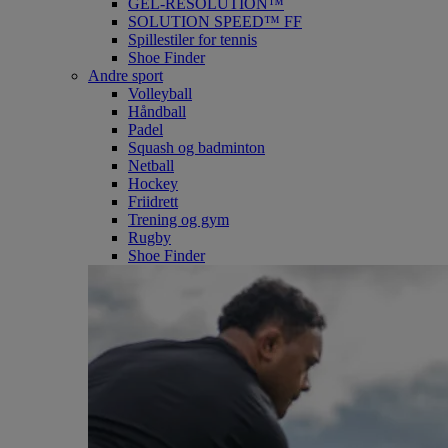
GEL-RESOLUTION™
SOLUTION SPEED™ FF
Spillestiler for tennis
Shoe Finder
Andre sport
Volleyball
Håndball
Padel
Squash og badminton
Netball
Hockey
Friidrett
Trening og gym
Rugby
Shoe Finder