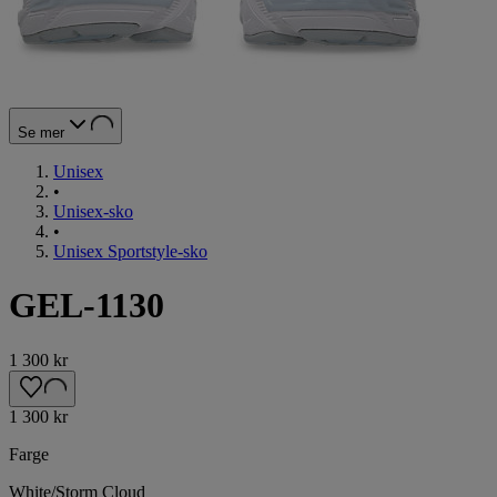
Se mer
Unisex
•
Unisex-sko
•
Unisex Sportstyle-sko
GEL-1130
1 300 kr
1 300 kr
Farge
White/Storm Cloud