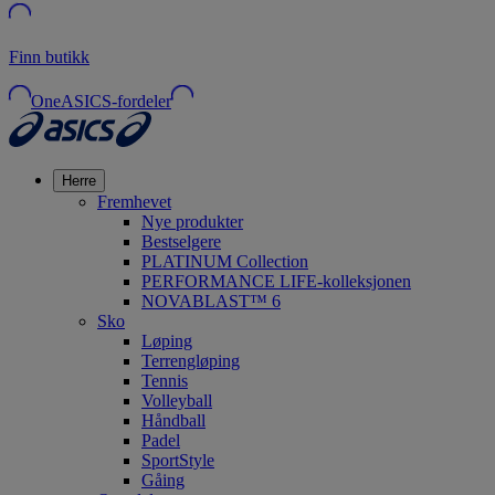
Finn butikk
OneASICS-fordeler
Herre
Fremhevet
Nye produkter
Bestselgere
PLATINUM Collection
PERFORMANCE LIFE-kolleksjonen
NOVABLAST™ 6
Sko
Løping
Terrengløping
Tennis
Volleyball
Håndball
Padel
SportStyle
Gåing