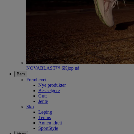
NOVABLAST™ 6
Kjøp nå
Barn
Fremhevet
Nye produkter
Bestselgere
Gutt
Jente
Sko
Løping
Tennis
Annen idrett
SportStyle