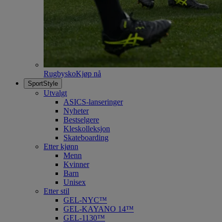
Rugbysko
Kjøp nå
SportStyle
Utvalgt
ASICS-lanseringer
Nyheter
Bestselgere
Kleskolleksjon
Skateboarding
Etter kjønn
Menn
Kvinner
Barn
Unisex
Etter stil
GEL-NYC™
GEL-KAYANO 14™
GEL-1130™