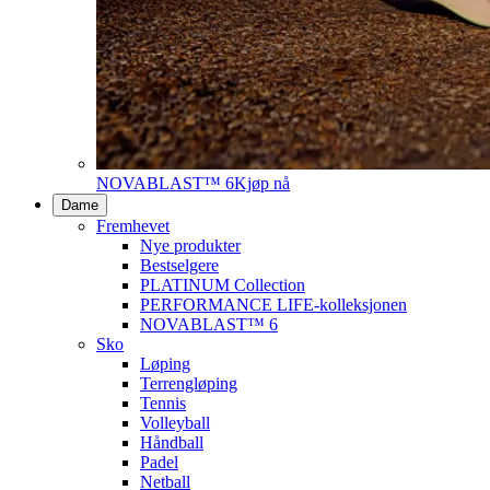
NOVABLAST™ 6
Kjøp nå
Dame
Fremhevet
Nye produkter
Bestselgere
PLATINUM Collection
PERFORMANCE LIFE-kolleksjonen
NOVABLAST™ 6
Sko
Løping
Terrengløping
Tennis
Volleyball
Håndball
Padel
Netball