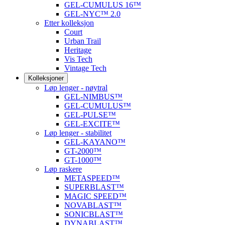
GEL-CUMULUS 16™
GEL-NYC™ 2.0
Etter kolleksjon
Court
Urban Trail
Heritage
Vis Tech
Vintage Tech
Kolleksjoner
Løp lenger - nøytral
GEL-NIMBUS™
GEL-CUMULUS™
GEL-PULSE™
GEL-EXCITE™
Løp lenger - stabilitet
GEL-KAYANO™
GT-2000™
GT-1000™
Løp raskere
METASPEED™
SUPERBLAST™
MAGIC SPEED™
NOVABLAST™
SONICBLAST™
DYNABLAST™