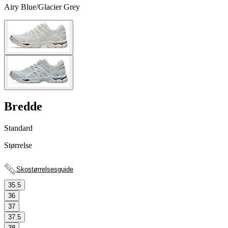
Airy Blue/Glacier Grey
Bredde
Standard
Størrelse
Skostørrelsesguide
35.5
36
37
37.5
38