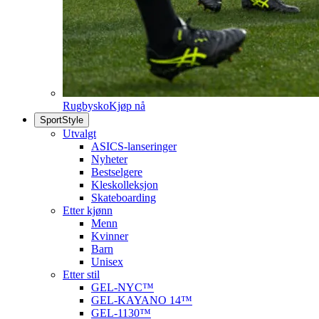
Rugbysko
Kjøp nå
SportStyle
Utvalgt
ASICS-lanseringer
Nyheter
Bestselgere
Kleskolleksjon
Skateboarding
Etter kjønn
Menn
Kvinner
Barn
Unisex
Etter stil
GEL-NYC™
GEL-KAYANO 14™
GEL-1130™