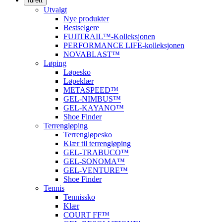
Idrett
Utvalgt
Nye produkter
Bestselgere
FUJITRAIL™-Kolleksjonen
PERFORMANCE LIFE-kolleksjonen
NOVABLAST™
Løping
Løpesko
Løpeklær
METASPEED™
GEL-NIMBUS™
GEL-KAYANO™
Shoe Finder
Terrengløping
Terrengløpesko
Klær til terrengløping
GEL-TRABUCO™
GEL-SONOMA™
GEL-VENTURE™
Shoe Finder
Tennis
Tennissko
Klær
COURT FF™