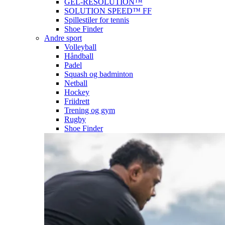
GEL-RESOLUTION™
SOLUTION SPEED™ FF
Spillestiler for tennis
Shoe Finder
Andre sport
Volleyball
Håndball
Padel
Squash og badminton
Netball
Hockey
Friidrett
Trening og gym
Rugby
Shoe Finder