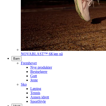
NOVABLAST™ 6
Kjøp nå
Barn
Fremhevet
Nye produkter
Bestselgere
Gutt
Jente
Sko
Løping
Tennis
Annen idrett
SportStyle