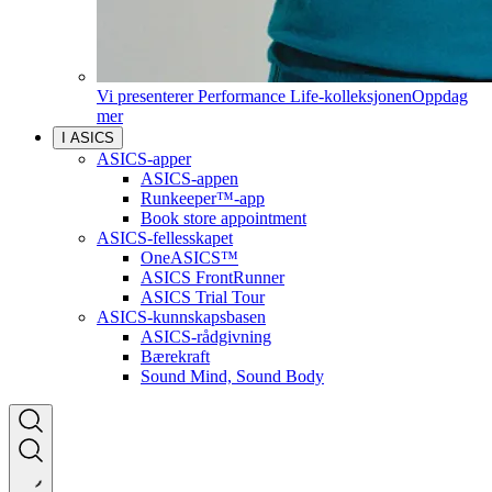
Vi presenterer Performance Life-kolleksjonen
Oppdag
mer
I ASICS
ASICS-apper
ASICS-appen
Runkeeper™-app
Book store appointment
ASICS-fellesskapet
OneASICS™
ASICS FrontRunner
ASICS Trial Tour
ASICS-kunnskapsbasen
ASICS-rådgivning
Bærekraft
Sound Mind, Sound Body