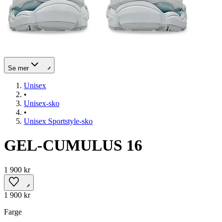
Se mer
Unisex
•
Unisex-sko
•
Unisex Sportstyle-sko
GEL-CUMULUS 16
1 900 kr
1 900 kr
Farge