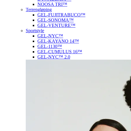
NOOSA TRI™
Terrengløping
GEL-FUJITRABUCO™
GEL-SONOMA™
GEL-VENTURE™
Sportstyle
GEL-NYC™
GEL-KAYANO 14™
GEL-1130™
GEL-CUMULUS 16™
GEL-NYC™ 2.0