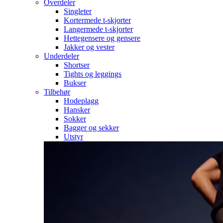
Overdeler
Singleter
Kortermede t-skjorter
Langermede t-skjorter
Hettegensere og gensere
Jakker og vester
Underdeler
Shortser
Tights og leggings
Bukser
Tilbehør
Hodeplagg
Hansker
Sokker
Bagger og sekker
Utstyr