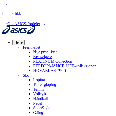
Finn butikk
OneASICS-fordeler
Herre
Fremhevet
Nye produkter
Bestselgere
PLATINUM Collection
PERFORMANCE LIFE-kolleksjonen
NOVABLAST™ 6
Sko
Løping
Terrengløping
Tennis
Volleyball
Håndball
Padel
SportStyle
Gåing