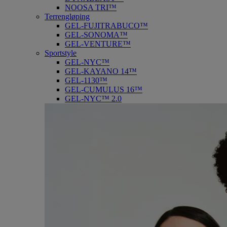
NOOSA TRI™
Terrengløping
GEL-FUJITRABUCO™
GEL-SONOMA™
GEL-VENTURE™
Sportstyle
GEL-NYC™
GEL-KAYANO 14™
GEL-1130™
GEL-CUMULUS 16™
GEL-NYC™ 2.0