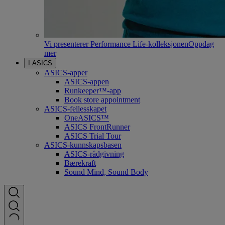
Vi presenterer Performance Life-kolleksjonen
Oppdag
mer
I ASICS
ASICS-apper
ASICS-appen
Runkeeper™-app
Book store appointment
ASICS-fellesskapet
OneASICS™
ASICS FrontRunner
ASICS Trial Tour
ASICS-kunnskapsbasen
ASICS-rådgivning
Bærekraft
Sound Mind, Sound Body