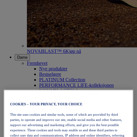
NOVABLAST™ 6
Kjøp nå
Dame
Fremhevet
Nye produkter
Bestselgere
PLATINUM Collection
PERFORMANCE LIFE-kolleksjonen
NOVABLAST™ 6
Sko
Løping
COOKIES – YOUR PRIVACY, YOUR CHOICE
Terrengløping
Tennis
This site uses cookies and similar tools, some of which are provided by third
Volleyball
parties, to operate and improve our site, enable social media and other features,
Håndball
support our advertising and marketing efforts, and give you the best possible
Padel
experience. These cookies and tools may enable us and these third parties to
Netball
collect user data and communications, IP address and online identifiers, referring