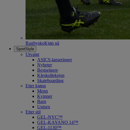
Rugbysko
Kjøp nå
SportStyle
Utvalgt
ASICS-lanseringer
Nyheter
Bestselgere
Kleskolleksjon
Skateboarding
Etter kjønn
Menn
Kvinner
Barn
Unisex
Etter stil
GEL-NYC™
GEL-KAYANO 14™
GEL-1130™