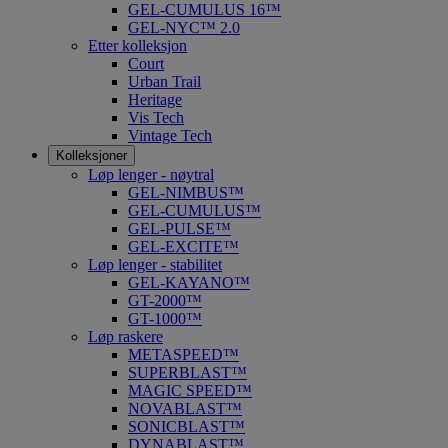
GEL-CUMULUS 16™
GEL-NYC™ 2.0
Etter kolleksjon
Court
Urban Trail
Heritage
Vis Tech
Vintage Tech
Kolleksjoner
Løp lenger - nøytral
GEL-NIMBUS™
GEL-CUMULUS™
GEL-PULSE™
GEL-EXCITE™
Løp lenger - stabilitet
GEL-KAYANO™
GT-2000™
GT-1000™
Løp raskere
METASPEED™
SUPERBLAST™
MAGIC SPEED™
NOVABLAST™
SONICBLAST™
DYNABLAST™