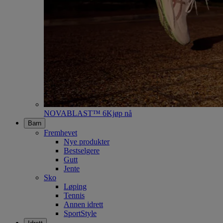
NOVABLAST™ 6
Kjøp nå
Barn
Fremhevet
Nye produkter
Bestselgere
Gutt
Jente
Sko
Løping
Tennis
Annen idrett
SportStyle