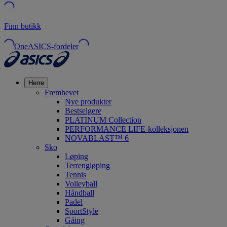
Finn butikk
OneASICS-fordeler
Herre
Fremhevet
Nye produkter
Bestselgere
PLATINUM Collection
PERFORMANCE LIFE-kolleksjonen
NOVABLAST™ 6
Sko
Løping
Terrengløping
Tennis
Volleyball
Håndball
Padel
SportStyle
Gåing