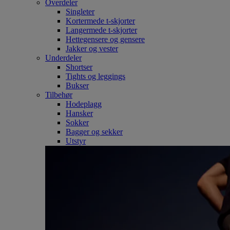
Overdeler
Singleter
Kortermede t-skjorter
Langermede t-skjorter
Hettegensere og gensere
Jakker og vester
Underdeler
Shortser
Tights og leggings
Bukser
Tilbehør
Hodeplagg
Hansker
Sokker
Bagger og sekker
Utstyr