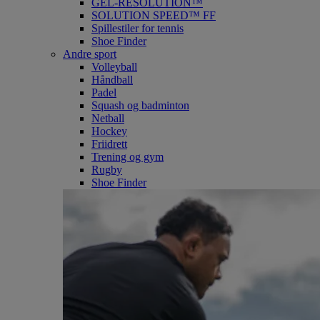
GEL-RESOLUTION™
SOLUTION SPEED™ FF
Spillestiler for tennis
Shoe Finder
Andre sport
Volleyball
Håndball
Padel
Squash og badminton
Netball
Hockey
Friidrett
Trening og gym
Rugby
Shoe Finder