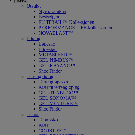
Idrett
Utvalgt
Nye produkter
Bestselgere
FUJITRAIL™-Kolleksjonen
PERFORMANCE LIFE-kolleksjonen
NOVABLAST™
Løping
Løpesko
Løpeklær
METASPEED™
GEL-NIMBUS™
GEL-KAYANO™
Shoe Finder
Terrengløping
Terrengløpesko
Klær til terrengløping
GEL-TRABUCO™
GEL-SONOMA™
GEL-VENTURE™
Shoe Finder
Tennis
Tennissko
Klær
COURT FF™