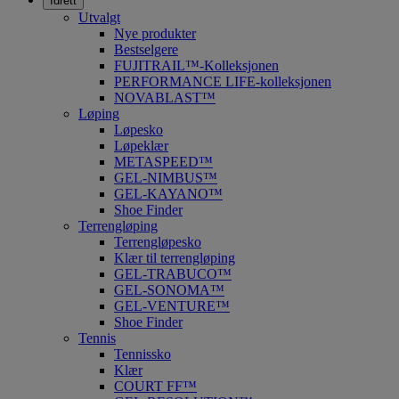
Idrett
Utvalgt
Nye produkter
Bestselgere
FUJITRAIL™-Kolleksjonen
PERFORMANCE LIFE-kolleksjonen
NOVABLAST™
Løping
Løpesko
Løpeklær
METASPEED™
GEL-NIMBUS™
GEL-KAYANO™
Shoe Finder
Terrengløping
Terrengløpesko
Klær til terrengløping
GEL-TRABUCO™
GEL-SONOMA™
GEL-VENTURE™
Shoe Finder
Tennis
Tennissko
Klær
COURT FF™