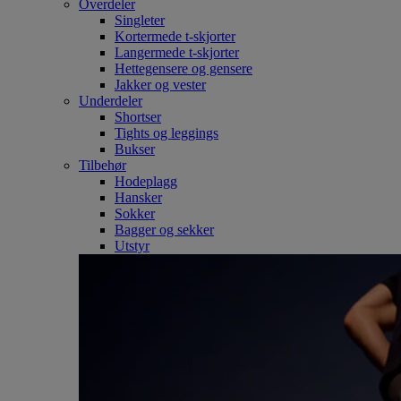
Overdeler
Singleter
Kortermede t-skjorter
Langermede t-skjorter
Hettegensere og gensere
Jakker og vester
Underdeler
Shortser
Tights og leggings
Bukser
Tilbehør
Hodeplagg
Hansker
Sokker
Bagger og sekker
Utstyr