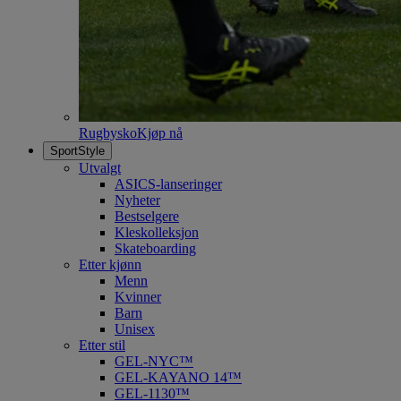
Rugbysko
Kjøp nå
SportStyle
Utvalgt
ASICS-lanseringer
Nyheter
Bestselgere
Kleskolleksjon
Skateboarding
Etter kjønn
Menn
Kvinner
Barn
Unisex
Etter stil
GEL-NYC™
GEL-KAYANO 14™
GEL-1130™