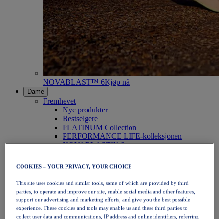
NOVABLAST™ 6
Kjøp nå
Dame
Fremhevet
Nye produkter
Bestselgere
PLATINUM Collection
PERFORMANCE LIFE-kolleksjonen
NOVABLAST™ 6
Sko
Løping
COOKIES – YOUR PRIVACY, YOUR CHOICE
Terrengløping
Tennis
This site uses cookies and similar tools, some of which are provided by third
Volleyball
parties, to operate and improve our site, enable social media and other features,
Håndball
support our advertising and marketing efforts, and give you the best possible
Padel
experience. These cookies and tools may enable us and these third parties to
Netball
collect user data and communications, IP address and online identifiers, referring