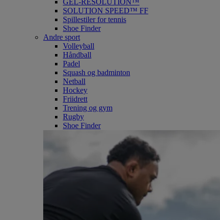
GEL-RESOLUTION™
SOLUTION SPEED™ FF
Spillestiler for tennis
Shoe Finder
Andre sport
Volleyball
Håndball
Padel
Squash og badminton
Netball
Hockey
Friidrett
Trening og gym
Rugby
Shoe Finder