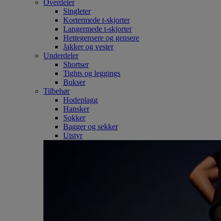
Overdeler
Singleter
Kortermede t-skjorter
Langermede t-skjorter
Hettegensere og gensere
Jakker og vester
Underdeler
Shortser
Tights og leggings
Bukser
Tilbehør
Hodeplagg
Hansker
Sokker
Bagger og sekker
Utstyr