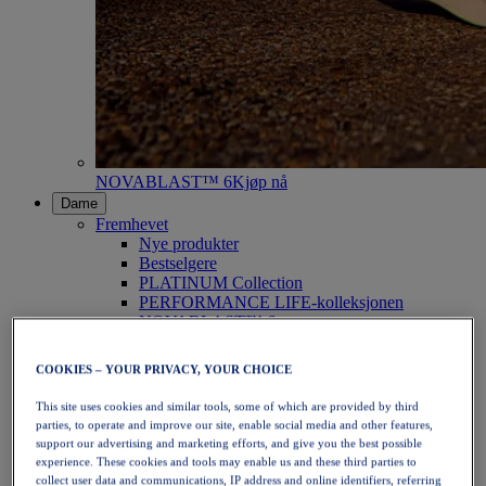
NOVABLAST™ 6
Kjøp nå
Dame
Fremhevet
Nye produkter
Bestselgere
PLATINUM Collection
PERFORMANCE LIFE-kolleksjonen
NOVABLAST™ 6
Sko
Løping
COOKIES – YOUR PRIVACY, YOUR CHOICE
Terrengløping
Tennis
This site uses cookies and similar tools, some of which are provided by third
Volleyball
parties, to operate and improve our site, enable social media and other features,
Håndball
support our advertising and marketing efforts, and give you the best possible
Padel
experience. These cookies and tools may enable us and these third parties to
Netball
collect user data and communications, IP address and online identifiers, referring