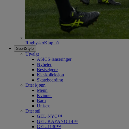
Rugbysko
Kjøp nå
SportStyle
Utvalgt
ASICS-lanseringer
Nyheter
Bestselgere
Kleskolleksjon
Skateboarding
Etter kjønn
Menn
Kvinner
Barn
Unisex
Etter stil
GEL-NYC™
GEL-KAYANO 14™
GEL-1130™