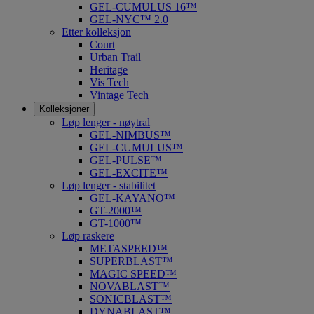
GEL-CUMULUS 16™
GEL-NYC™ 2.0
Etter kolleksjon
Court
Urban Trail
Heritage
Vis Tech
Vintage Tech
Kolleksjoner
Løp lenger - nøytral
GEL-NIMBUS™
GEL-CUMULUS™
GEL-PULSE™
GEL-EXCITE™
Løp lenger - stabilitet
GEL-KAYANO™
GT-2000™
GT-1000™
Løp raskere
METASPEED™
SUPERBLAST™
MAGIC SPEED™
NOVABLAST™
SONICBLAST™
DYNABLAST™