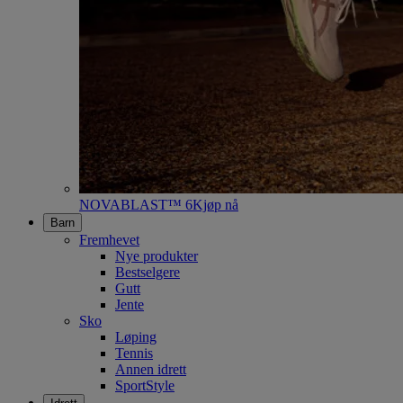
NOVABLAST™ 6
Kjøp nå
Barn
Fremhevet
Nye produkter
Bestselgere
Gutt
Jente
Sko
Løping
Tennis
Annen idrett
SportStyle