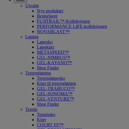
Idrett
Utvalgt
Nye produkter
Bestselgere
FUJITRAIL™-Kolleksjonen
PERFORMANCE LIFE-kolleksjonen
NOVABLAST™
Løping
Løpesko
Løpeklær
METASPEED™
GEL-NIMBUS™
GEL-KAYANO™
Shoe Finder
Terrengløping
Terrengløpesko
Klær til terrengløping
GEL-TRABUCO™
GEL-SONOMA™
GEL-VENTURE™
Shoe Finder
Tennis
Tennissko
Klær
COURT FF™