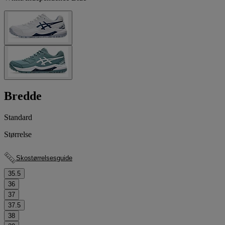
Bredde
Standard
Størrelse
Skostørrelsesguide
35.5
36
37
37.5
38