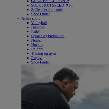
GEL-RESOLUTION™
SOLUTION SPEED™ FF
Spillestiler for tennis
Shoe Finder
Andre sport
Volleyball
Håndball
Padel
Squash og badminton
Netball
Hockey
Friidrett
Trening og gym
Rugby
Shoe Finder