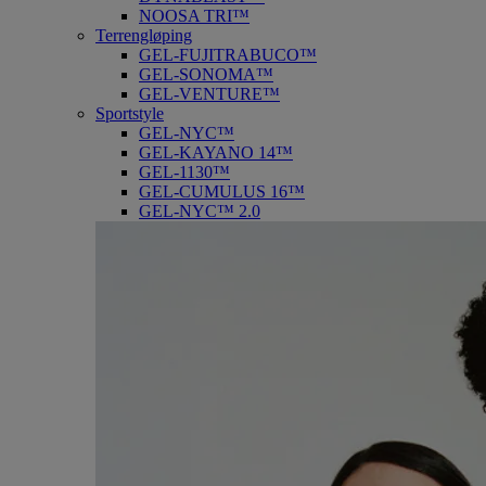
NOOSA TRI™
Terrengløping
GEL-FUJITRABUCO™
GEL-SONOMA™
GEL-VENTURE™
Sportstyle
GEL-NYC™
GEL-KAYANO 14™
GEL-1130™
GEL-CUMULUS 16™
GEL-NYC™ 2.0