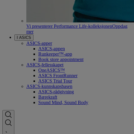
Vi presenterer Performance Life-kolleksjonen
Oppdag
mer
I ASICS
ASICS-apper
ASICS-appen
Runkeeper™-app
Book store appointment
ASICS-fellesskapet
OneASICS™
ASICS FrontRunner
ASICS Trial Tour
ASICS-kunnskapsbasen
ASICS-rådgivning
Bærekraft
Sound Mind, Sound Body