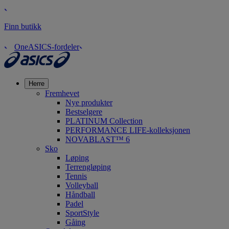
Finn butikk
OneASICS-fordeler
Herre
Fremhevet
Nye produkter
Bestselgere
PLATINUM Collection
PERFORMANCE LIFE-kolleksjonen
NOVABLAST™ 6
Sko
Løping
Terrengløping
Tennis
Volleyball
Håndball
Padel
SportStyle
Gåing