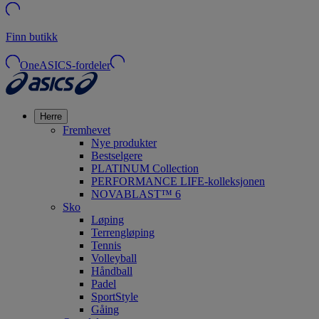
Finn butikk
OneASICS-fordeler
Herre
Fremhevet
Nye produkter
Bestselgere
PLATINUM Collection
PERFORMANCE LIFE-kolleksjonen
NOVABLAST™ 6
Sko
Løping
Terrengløping
Tennis
Volleyball
Håndball
Padel
SportStyle
Gåing