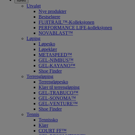
Idrett
Utvalgt
Nye produkter
Bestselgere
FUJITRAIL™-Kolleksjonen
PERFORMANCE LIFE-kolleksjonen
NOVABLAST™
Løping
Løpesko
Løpeklær
METASPEED™
GEL-NIMBUS™
GEL-KAYANO™
Shoe Finder
Terrengløping
Terrengløpesko
Klær til terrengløping
GEL-TRABUCO™
GEL-SONOMA™
GEL-VENTURE™
Shoe Finder
Tennis
Tennissko
Klær
COURT FF™