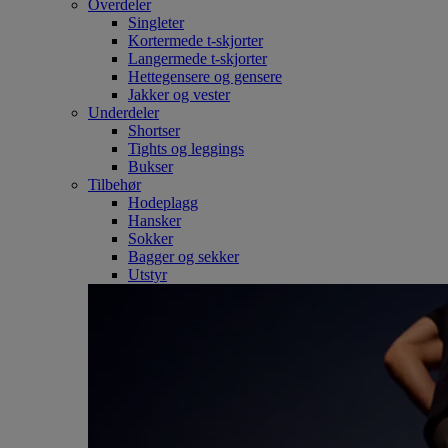
Overdeler
Singleter
Kortermede t-skjorter
Langermede t-skjorter
Hettegensere og gensere
Jakker og vester
Underdeler
Shortser
Tights og leggings
Bukser
Tilbehør
Hodeplagg
Hansker
Sokker
Bagger og sekker
Utstyr