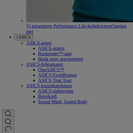
Vi presenterer Performance Life-kolleksjonen
Oppdag
mer
I ASICS
ASICS-apper
ASICS-appen
Runkeeper™-app
Book store appointment
ASICS-fellesskapet
OneASICS™
ASICS FrontRunner
ASICS Trial Tour
ASICS-kunnskapsbasen
ASICS-rådgivning
Bærekraft
Sound Mind, Sound Body