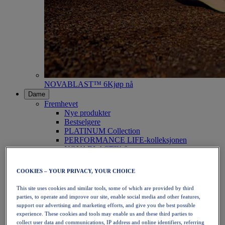
NOVABLAST™ 6
Kjøp nå
Dame
Fremhevet
Nye produkter
Bestselgere
PLATINUM Collection
PERFORMANCE LIFE-kolleksjonen
NOVABLAST™ 6
Sko
Løping
COOKIES – YOUR PRIVACY, YOUR CHOICE
Terrengløping
Tennis
This site uses cookies and similar tools, some of which are provided by third
Volleyball
parties, to operate and improve our site, enable social media and other features,
Håndball
support our advertising and marketing efforts, and give you the best possible
Padel
experience. These cookies and tools may enable us and these third parties to
Netball
collect user data and communications, IP address and online identifiers, referring