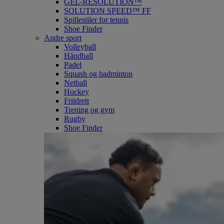
GEL-RESOLUTION™
SOLUTION SPEED™ FF
Spillestiler for tennis
Shoe Finder
Andre sport
Volleyball
Håndball
Padel
Squash og badminton
Netball
Hockey
Friidrett
Trening og gym
Rugby
Shoe Finder