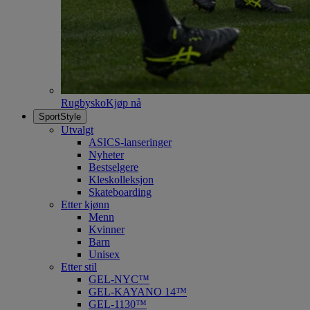
Rugbysko
Kjøp nå
SportStyle
Utvalgt
ASICS-lanseringer
Nyheter
Bestselgere
Kleskolleksjon
Skateboarding
Etter kjønn
Menn
Kvinner
Barn
Unisex
Etter stil
GEL-NYC™
GEL-KAYANO 14™
GEL-1130™