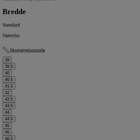
Bredde
Standard
Størrelse
Skostørrelsesguide
39
39.5
40
40.5
41.5
42
42.5
43.5
44
44.5
45
46
46.5