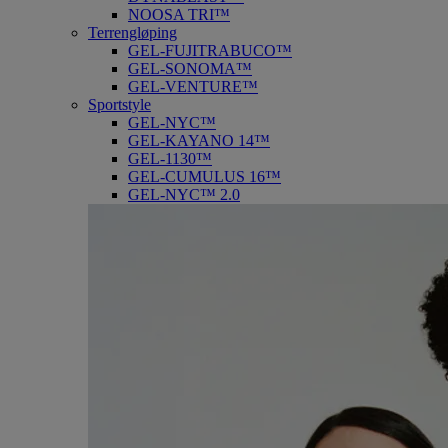
NOOSA TRI™
Terrengløping
GEL-FUJITRABUCO™
GEL-SONOMA™
GEL-VENTURE™
Sportstyle
GEL-NYC™
GEL-KAYANO 14™
GEL-1130™
GEL-CUMULUS 16™
GEL-NYC™ 2.0