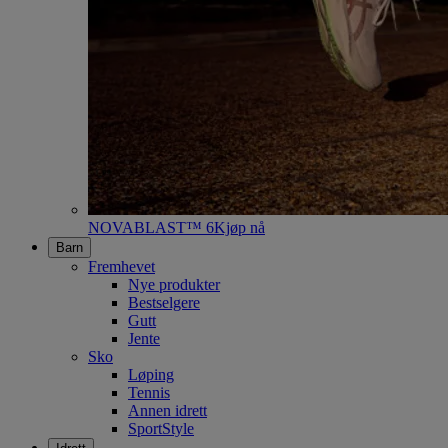
NOVABLAST™ 6
Kjøp nå
Barn
Fremhevet
Nye produkter
Bestselgere
Gutt
Jente
Sko
Løping
Tennis
Annen idrett
SportStyle