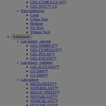
GEL-CUMULUS 16™
GEL-NYC™ 2.0
Etter kolleksjon
Court
Urban Trail
Heritage
Vis Tech
Vintage Tech
Kolleksjoner
Løp lenger - nøytral
GEL-NIMBUS™
GEL-CUMULUS™
GEL-PULSE™
GEL-EXCITE™
Løp lenger - stabilitet
GEL-KAYANO™
GT-2000™
GT-1000™
Løp raskere
METASPEED™
SUPERBLAST™
MAGIC SPEED™
NOVABLAST™
SONICBLAST™
DYNABLAST™