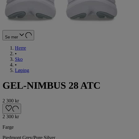
Se mer
Herre
•
Sko
•
Løping
GEL-NIMBUS 28 ATC
2 300 kr
2 300 kr
Farge
Piedmont Grey/Pure Silver