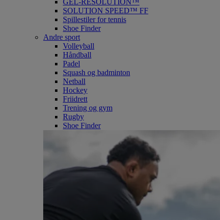
GEL-RESOLUTION™
SOLUTION SPEED™ FF
Spillestiler for tennis
Shoe Finder
Andre sport
Volleyball
Håndball
Padel
Squash og badminton
Netball
Hockey
Friidrett
Trening og gym
Rugby
Shoe Finder