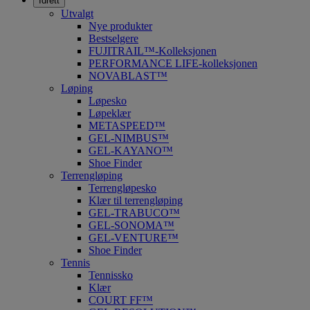
Idrett
Utvalgt
Nye produkter
Bestselgere
FUJITRAIL™-Kolleksjonen
PERFORMANCE LIFE-kolleksjonen
NOVABLAST™
Løping
Løpesko
Løpeklær
METASPEED™
GEL-NIMBUS™
GEL-KAYANO™
Shoe Finder
Terrengløping
Terrengløpesko
Klær til terrengløping
GEL-TRABUCO™
GEL-SONOMA™
GEL-VENTURE™
Shoe Finder
Tennis
Tennissko
Klær
COURT FF™