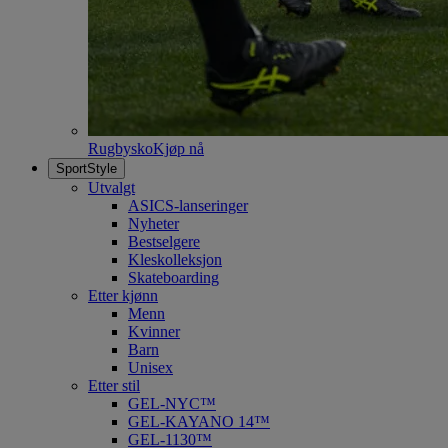
Rugbysko
Kjøp nå
SportStyle
Utvalgt
ASICS-lanseringer
Nyheter
Bestselgere
Kleskolleksjon
Skateboarding
Etter kjønn
Menn
Kvinner
Barn
Unisex
Etter stil
GEL-NYC™
GEL-KAYANO 14™
GEL-1130™