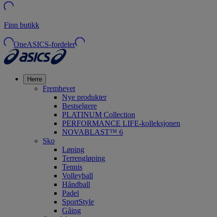
Finn butikk
OneASICS-fordeler
Herre
Fremhevet
Nye produkter
Bestselgere
PLATINUM Collection
PERFORMANCE LIFE-kolleksjonen
NOVABLAST™ 6
Sko
Løping
Terrengløping
Tennis
Volleyball
Håndball
Padel
SportStyle
Gåing