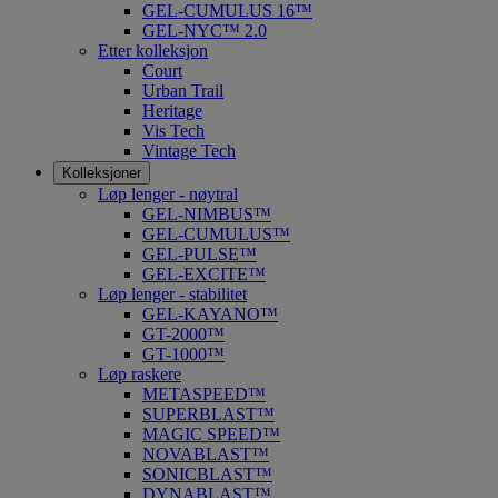
GEL-CUMULUS 16™
GEL-NYC™ 2.0
Etter kolleksjon
Court
Urban Trail
Heritage
Vis Tech
Vintage Tech
Kolleksjoner
Løp lenger - nøytral
GEL-NIMBUS™
GEL-CUMULUS™
GEL-PULSE™
GEL-EXCITE™
Løp lenger - stabilitet
GEL-KAYANO™
GT-2000™
GT-1000™
Løp raskere
METASPEED™
SUPERBLAST™
MAGIC SPEED™
NOVABLAST™
SONICBLAST™
DYNABLAST™