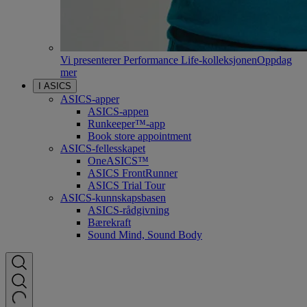
Vi presenterer Performance Life-kolleksjonen
Oppdag
mer
I ASICS
ASICS-apper
ASICS-appen
Runkeeper™-app
Book store appointment
ASICS-fellesskapet
OneASICS™
ASICS FrontRunner
ASICS Trial Tour
ASICS-kunnskapsbasen
ASICS-rådgivning
Bærekraft
Sound Mind, Sound Body