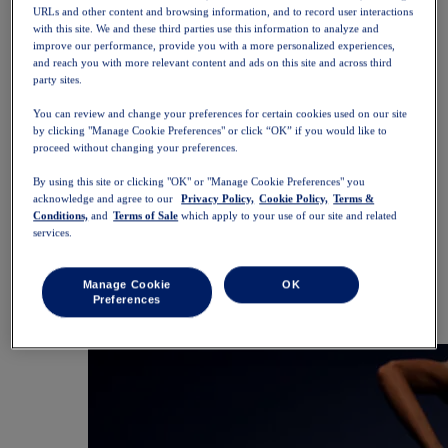
SportStyle
URLs and other content and browsing information, and to record user interactions
Overdeler
with this site. We and these third parties use this information to analyze and
Sports-BH-er
improve our performance, provide you with a more personalized experiences,
Singleter
and reach you with more relevant content and ads on this site and across third
party sites.
Kortermede t-skjorter
Langermede t-skjorter
You can review and change your preferences for certain cookies used on our site
Hettegensere og gensere
by clicking "Manage Cookie Preferences" or click “OK” if you would like to
Jakker og vester
proceed without changing your preferences.
Underdeler
Shorts
By using this site or clicking "OK" or "Manage Cookie Preferences" you
Tights og leggings
acknowledge and agree to our
Privacy Policy,
Cookie Policy,
Terms &
Bukser
Conditions,
and
Terms of Sale
which apply to your use of our site and related
Skjørt og kjoler
services.
Tilbehør
Hodeplagg
Hansker
Manage Cookie
OK
Sokker
Preferences
Vesker og sekker
Utstyr