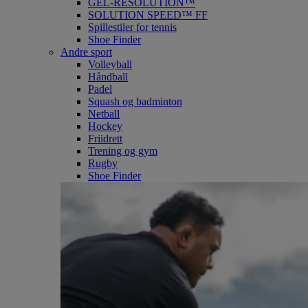
GEL-RESOLUTION™
SOLUTION SPEED™ FF
Spillestiler for tennis
Shoe Finder
Andre sport
Volleyball
Håndball
Padel
Squash og badminton
Netball
Hockey
Friidrett
Trening og gym
Rugby
Shoe Finder