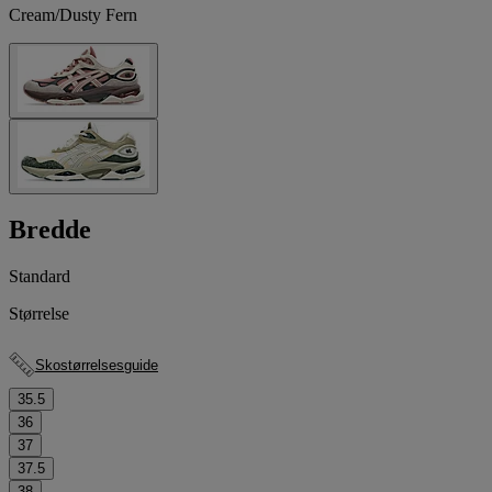
Cream/Dusty Fern
Bredde
Standard
Størrelse
Skostørrelsesguide
35.5
36
37
37.5
38