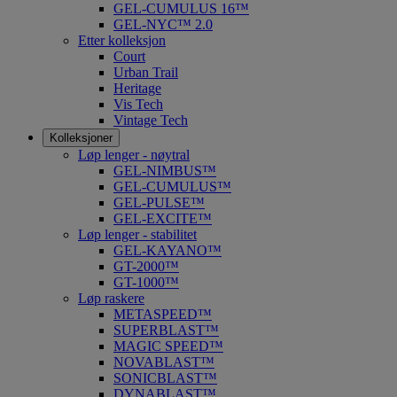
GEL-CUMULUS 16™
GEL-NYC™ 2.0
Etter kolleksjon
Court
Urban Trail
Heritage
Vis Tech
Vintage Tech
Kolleksjoner
Løp lenger - nøytral
GEL-NIMBUS™
GEL-CUMULUS™
GEL-PULSE™
GEL-EXCITE™
Løp lenger - stabilitet
GEL-KAYANO™
GT-2000™
GT-1000™
Løp raskere
METASPEED™
SUPERBLAST™
MAGIC SPEED™
NOVABLAST™
SONICBLAST™
DYNABLAST™