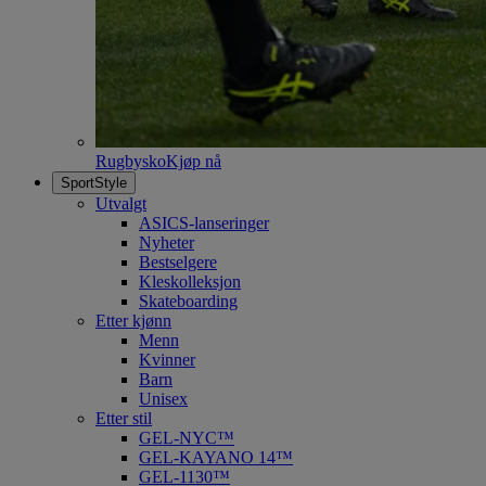
Rugbysko
Kjøp nå
SportStyle
Utvalgt
ASICS-lanseringer
Nyheter
Bestselgere
Kleskolleksjon
Skateboarding
Etter kjønn
Menn
Kvinner
Barn
Unisex
Etter stil
GEL-NYC™
GEL-KAYANO 14™
GEL-1130™