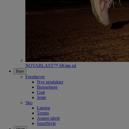
NOVABLAST™ 6
Kjøp nå
Barn
Fremhevet
Nye produkter
Bestselgere
Gutt
Jente
Sko
Løping
Tennis
Annen idrett
SportStyle