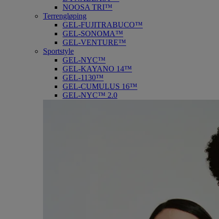
NOOSA TRI™
Terrengløping
GEL-FUJITRABUCO™
GEL-SONOMA™
GEL-VENTURE™
Sportstyle
GEL-NYC™
GEL-KAYANO 14™
GEL-1130™
GEL-CUMULUS 16™
GEL-NYC™ 2.0