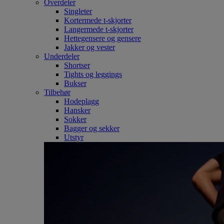
Overdeler
Singleter
Kortermede t-skjorter
Langermede t-skjorter
Hettegensere og gensere
Jakker og vester
Underdeler
Shortser
Tights og leggings
Bukser
Tilbehør
Hodeplagg
Hansker
Sokker
Bagger og sekker
Utstyr