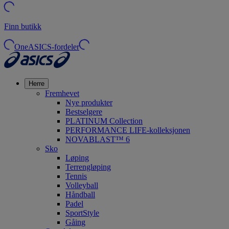
Finn butikk
OneASICS-fordeler
Herre
Fremhevet
Nye produkter
Bestselgere
PLATINUM Collection
PERFORMANCE LIFE-kolleksjonen
NOVABLAST™ 6
Sko
Løping
Terrengløping
Tennis
Volleyball
Håndball
Padel
SportStyle
Gåing