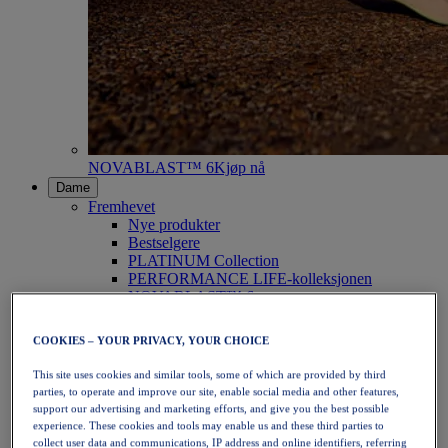
NOVABLAST™ 6
Kjøp nå
Dame
Fremhevet
Nye produkter
Bestselgere
PLATINUM Collection
PERFORMANCE LIFE-kolleksjonen
NOVABLAST™ 6
Sko
Løping
COOKIES – YOUR PRIVACY, YOUR CHOICE
Terrengløping
Tennis
This site uses cookies and similar tools, some of which are provided by third
Volleyball
parties, to operate and improve our site, enable social media and other features,
Håndball
support our advertising and marketing efforts, and give you the best possible
Padel
experience. These cookies and tools may enable us and these third parties to
Netball
collect user data and communications, IP address and online identifiers, referring