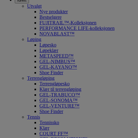
Idrett
Utvalgt
Nye produkter
Bestselgere
FUJITRAIL™-Kolleksjonen
PERFORMANCE LIFE-kolleksjonen
NOVABLAST™
Løping
Løpesko
Løpeklær
METASPEED™
GEL-NIMBUS™
GEL-KAYANO™
Shoe Finder
Terrengløping
Terrengløpesko
Klær til terrengløping
GEL-TRABUCO™
GEL-SONOMA™
GEL-VENTURE™
Shoe Finder
Tennis
Tennissko
Klær
COURT FF™