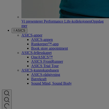
Vi presenterer Performance Life-kolleksjonen
Oppdag
mer
I ASICS
ASICS-apper
ASICS-appen
Runkeeper™-app
Book store appointment
ASICS-fellesskapet
OneASICS™
ASICS FrontRunner
ASICS Trial Tour
ASICS-kunnskapsbasen
ASICS-rådgivning
Bærekraft
Sound Mind, Sound Body