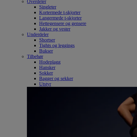
Overdeler
Singleter
Kortermede t-skjorter
Langermede t-skjorter
Hettegensere og gensere
Jakker og vester
Underdeler
Shortser
Tights og leggings
Bukser
Tilbehør
Hodeplagg
Hansker
Sokker
Bagger og sekker
Utstyr