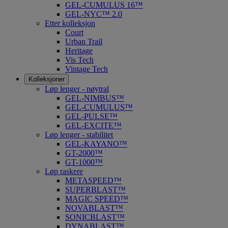
GEL-CUMULUS 16™
GEL-NYC™ 2.0
Etter kolleksjon
Court
Urban Trail
Heritage
Vis Tech
Vintage Tech
Kolleksjoner
Løp lenger - nøytral
GEL-NIMBUS™
GEL-CUMULUS™
GEL-PULSE™
GEL-EXCITE™
Løp lenger - stabilitet
GEL-KAYANO™
GT-2000™
GT-1000™
Løp raskere
METASPEED™
SUPERBLAST™
MAGIC SPEED™
NOVABLAST™
SONICBLAST™
DYNABLAST™