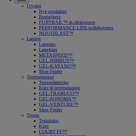
Idrett
Utvalgt
Nye produkter
Bestselgere
FUJITRAIL™-Kolleksjonen
PERFORMANCE LIFE-kolleksjonen
NOVABLAST™
Løping
Løpesko
Løpeklær
METASPEED™
GEL-NIMBUS™
GEL-KAYANO™
Shoe Finder
Terrengløping
Terrengløpesko
Klær til terrengløping
GEL-TRABUCO™
GEL-SONOMA™
GEL-VENTURE™
Shoe Finder
Tennis
Tennissko
Klær
COURT FF™