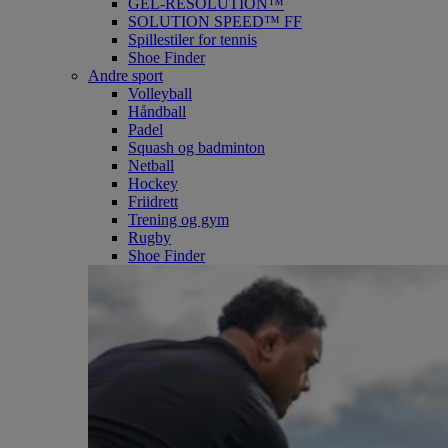
GEL-RESOLUTION™
SOLUTION SPEED™ FF
Spillestiler for tennis
Shoe Finder
Andre sport
Volleyball
Håndball
Padel
Squash og badminton
Netball
Hockey
Friidrett
Trening og gym
Rugby
Shoe Finder