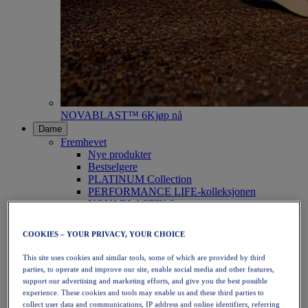
NOVABLAST™ 6
Kjøp nå
Dame
Fremhevet
Nye produkter
Bestselgere
PLATINUM Collection
PERFORMANCE LIFE-kolleksjonen
NOVABLAST™ 6
Sko
Løping
COOKIES – YOUR PRIVACY, YOUR CHOICE
Terrengløping
Tennis
This site uses cookies and similar tools, some of which are provided by third
Volleyball
parties, to operate and improve our site, enable social media and other features,
Håndball
support our advertising and marketing efforts, and give you the best possible
Padel
experience. These cookies and tools may enable us and these third parties to
Netball
collect user data and communications, IP address and online identifiers, referring