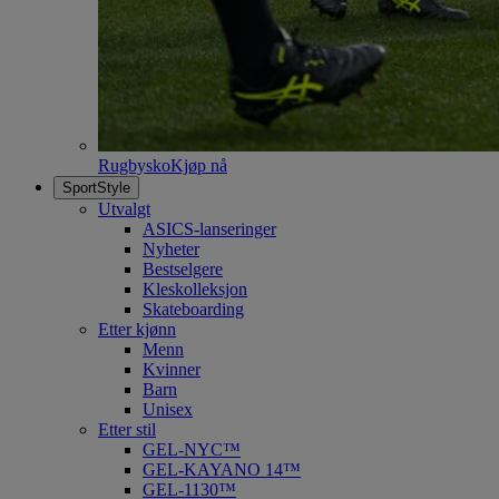
Rugbysko
Kjøp nå
SportStyle
Utvalgt
ASICS-lanseringer
Nyheter
Bestselgere
Kleskolleksjon
Skateboarding
Etter kjønn
Menn
Kvinner
Barn
Unisex
Etter stil
GEL-NYC™
GEL-KAYANO 14™
GEL-1130™