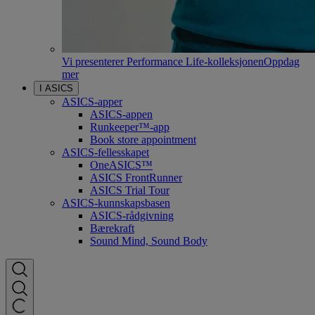
Vi presenterer Performance Life-kolleksjonen
Oppdag
mer
I ASICS
ASICS-apper
ASICS-appen
Runkeeper™-app
Book store appointment
ASICS-fellesskapet
OneASICS™
ASICS FrontRunner
ASICS Trial Tour
ASICS-kunnskapsbasen
ASICS-rådgivning
Bærekraft
Sound Mind, Sound Body