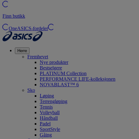
Finn butikk
OneASICS-fordeler
Herre
Fremhevet
Nye produkter
Bestselgere
PLATINUM Collection
PERFORMANCE LIFE-kolleksjonen
NOVABLAST™ 6
Sko
Løping
Terrengløping
Tennis
Volleyball
Håndball
Padel
SportStyle
Gåing