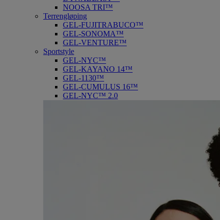
NOOSA TRI™
Terrengløping
GEL-FUJITRABUCO™
GEL-SONOMA™
GEL-VENTURE™
Sportstyle
GEL-NYC™
GEL-KAYANO 14™
GEL-1130™
GEL-CUMULUS 16™
GEL-NYC™ 2.0