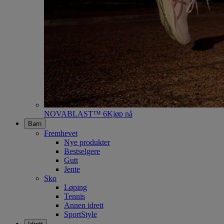
NOVABLAST™ 6
Kjøp nå
Barn
Fremhevet
Nye produkter
Bestselgere
Gutt
Jente
Sko
Løping
Tennis
Annen idrett
SportStyle