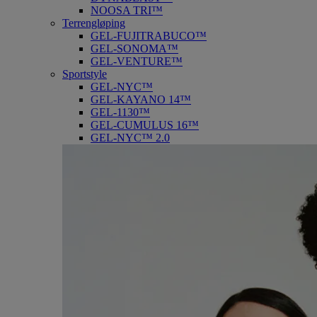
NOOSA TRI™
Terrengløping
GEL-FUJITRABUCO™
GEL-SONOMA™
GEL-VENTURE™
Sportstyle
GEL-NYC™
GEL-KAYANO 14™
GEL-1130™
GEL-CUMULUS 16™
GEL-NYC™ 2.0