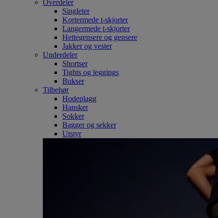
Overdeler
Singleter
Kortermede t-skjorter
Langermede t-skjorter
Hettegensere og gensere
Jakker og vester
Underdeler
Shortser
Tights og leggings
Bukser
Tilbehør
Hodeplagg
Hansker
Sokker
Bagger og sekker
Utstyr