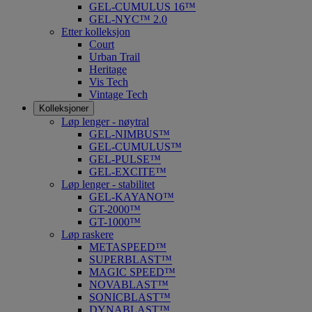
GEL-CUMULUS 16™
GEL-NYC™ 2.0
Etter kolleksjon
Court
Urban Trail
Heritage
Vis Tech
Vintage Tech
Kolleksjoner
Løp lenger - nøytral
GEL-NIMBUS™
GEL-CUMULUS™
GEL-PULSE™
GEL-EXCITE™
Løp lenger - stabilitet
GEL-KAYANO™
GT-2000™
GT-1000™
Løp raskere
METASPEED™
SUPERBLAST™
MAGIC SPEED™
NOVABLAST™
SONICBLAST™
DYNABLAST™