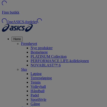
Finn butikk
OneASICS-fordeler
Herre
Fremhevet
Nye produkter
Bestselgere
PLATINUM Collection
PERFORMANCE LIFE-kolleksjonen
NOVABLAST™ 6
Sko
Løping
Terrengløping
Tennis
Volleyball
Håndball
Padel
SportStyle
Gåing