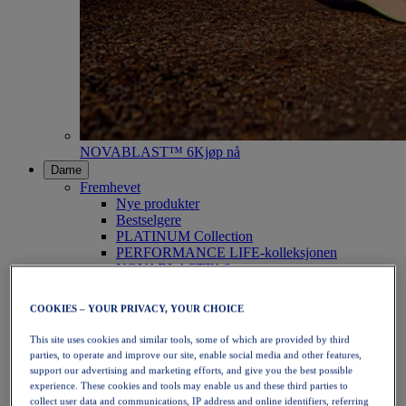
NOVABLAST™ 6
Kjøp nå
Dame
Fremhevet
Nye produkter
Bestselgere
PLATINUM Collection
PERFORMANCE LIFE-kolleksjonen
NOVABLAST™ 6
Sko
Løping
COOKIES – YOUR PRIVACY, YOUR CHOICE
Terrengløping
Tennis
This site uses cookies and similar tools, some of which are provided by third
Volleyball
parties, to operate and improve our site, enable social media and other features,
Håndball
support our advertising and marketing efforts, and give you the best possible
Padel
experience. These cookies and tools may enable us and these third parties to
Netball
collect user data and communications, IP address and online identifiers, referring