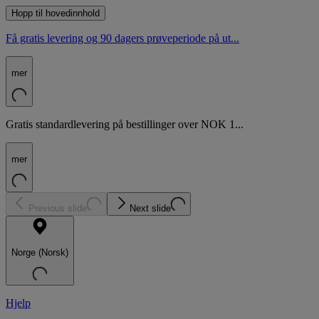
Hopp til hovedinnhold
Få gratis levering og 90 dagers prøveperiode på ut...
mer
Gratis standardlevering på bestillinger over NOK 1...
mer
Previous slide
Next slide
Norge (Norsk)
Hjelp