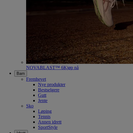
NOVABLAST™ 6
Kjøp nå
Barn
Fremhevet
Nye produkter
Bestselgere
Gutt
Jente
Sko
Løping
Tennis
Annen idrett
SportStyle