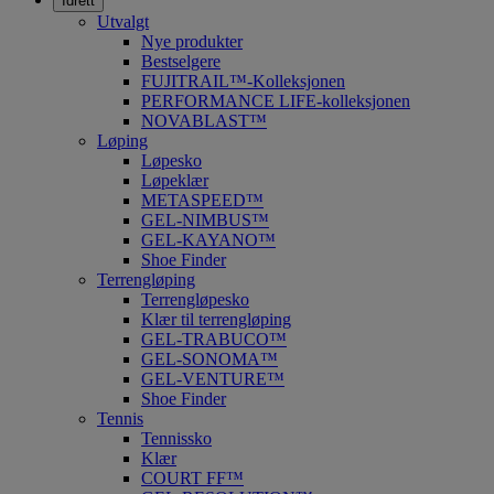
Idrett
Utvalgt
Nye produkter
Bestselgere
FUJITRAIL™-Kolleksjonen
PERFORMANCE LIFE-kolleksjonen
NOVABLAST™
Løping
Løpesko
Løpeklær
METASPEED™
GEL-NIMBUS™
GEL-KAYANO™
Shoe Finder
Terrengløping
Terrengløpesko
Klær til terrengløping
GEL-TRABUCO™
GEL-SONOMA™
GEL-VENTURE™
Shoe Finder
Tennis
Tennissko
Klær
COURT FF™