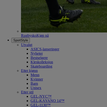
Rugbysko
Kjøp nå
SportStyle
Utvalgt
ASICS-lanseringer
Nyheter
Bestselgere
Kleskolleksjon
Skateboarding
Etter kjønn
Menn
Kvinner
Barn
Unisex
Etter stil
GEL-NYC™
GEL-KAYANO 14™
GEL-1130™