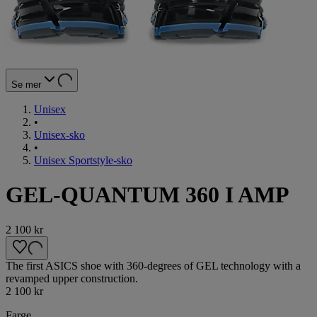
Se mer
Unisex
•
Unisex-sko
•
Unisex Sportstyle-sko
GEL-QUANTUM 360 I AMP
2 100 kr
The first ASICS shoe with 360-degrees of GEL technology with a
revamped upper construction.
2 100 kr
Farge