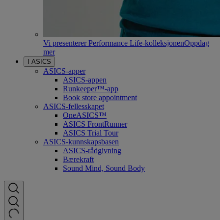
Vi presenterer Performance Life-kolleksjonen
Oppdag
mer
I ASICS
ASICS-apper
ASICS-appen
Runkeeper™-app
Book store appointment
ASICS-fellesskapet
OneASICS™
ASICS FrontRunner
ASICS Trial Tour
ASICS-kunnskapsbasen
ASICS-rådgivning
Bærekraft
Sound Mind, Sound Body