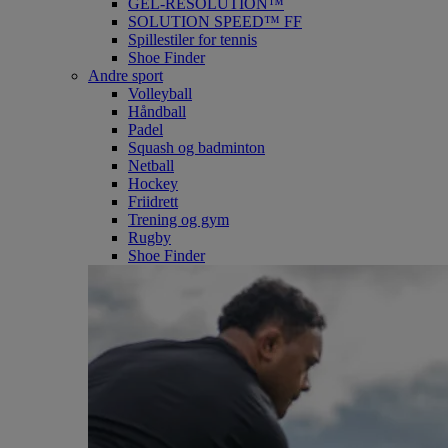
GEL-RESOLUTION™
SOLUTION SPEED™ FF
Spillestiler for tennis
Shoe Finder
Andre sport
Volleyball
Håndball
Padel
Squash og badminton
Netball
Hockey
Friidrett
Trening og gym
Rugby
Shoe Finder