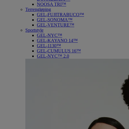
NOOSA TRI™
Terrengløping
GEL-FUJITRABUCO™
GEL-SONOMA™
GEL-VENTURE™
Sportstyle
GEL-NYC™
GEL-KAYANO 14™
GEL-1130™
GEL-CUMULUS 16™
GEL-NYC™ 2.0