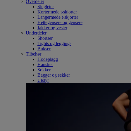
Overdeler
Singleter
Kortermede t-skjorter
Langermede t-skjorter
Hettegensere og gensere
Jakker og vester
Underdeler
Shortser
Tights og leggings
Bukser
Tilbehør
Hodeplagg
Hansker
Sokker
Bagger og sekker
Utstyr