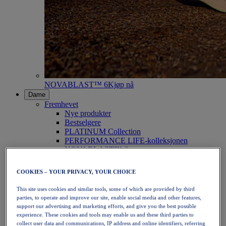
NOVABLAST™ 6
Kjøp nå
Dame
Fremhevet
Nye produkter
Bestselgere
PLATINUM Collection
PERFORMANCE LIFE-kolleksjonen
NOVABLAST™ 6
Sko
Løping
COOKIES – YOUR PRIVACY, YOUR CHOICE
Terrengløping
Tennis
This site uses cookies and similar tools, some of which are provided by third
Volleyball
parties, to operate and improve our site, enable social media and other features,
Håndball
support our advertising and marketing efforts, and give you the best possible
Padel
experience. These cookies and tools may enable us and these third parties to
Netball
collect user data and communications, IP address and online identifiers, referring