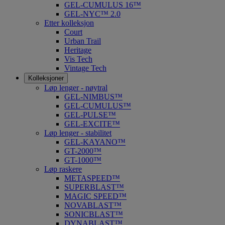
GEL-CUMULUS 16™
GEL-NYC™ 2.0
Etter kolleksjon
Court
Urban Trail
Heritage
Vis Tech
Vintage Tech
Kolleksjoner
Løp lenger - nøytral
GEL-NIMBUS™
GEL-CUMULUS™
GEL-PULSE™
GEL-EXCITE™
Løp lenger - stabilitet
GEL-KAYANO™
GT-2000™
GT-1000™
Løp raskere
METASPEED™
SUPERBLAST™
MAGIC SPEED™
NOVABLAST™
SONICBLAST™
DYNABLAST™