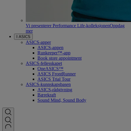
Vi presenterer Performance Life-kolleksjonen
Oppdag
mer
I ASICS
ASICS-apper
ASICS-appen
Runkeeper™-app
Book store appointment
ASICS-fellesskapet
OneASICS™
ASICS FrontRunner
ASICS Trial Tour
ASICS-kunnskapsbasen
ASICS-rådgivning
Bærekraft
Sound Mind, Sound Body