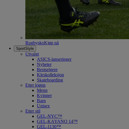
Rugbysko
Kjøp nå
SportStyle
Utvalgt
ASICS-lanseringer
Nyheter
Bestselgere
Kleskolleksjon
Skateboarding
Etter kjønn
Menn
Kvinner
Barn
Unisex
Etter stil
GEL-NYC™
GEL-KAYANO 14™
GEL-1130™