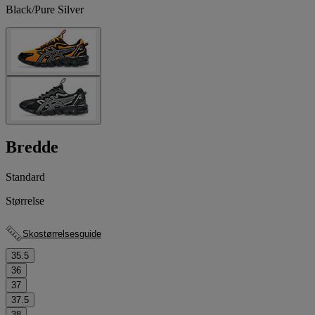
Black/Pure Silver
Bredde
Standard
Størrelse
Skostørrelsesguide
35.5
36
37
37.5
38