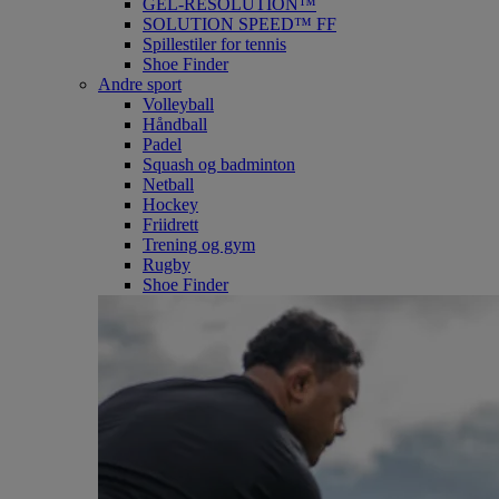
GEL-RESOLUTION™
SOLUTION SPEED™ FF
Spillestiler for tennis
Shoe Finder
Andre sport
Volleyball
Håndball
Padel
Squash og badminton
Netball
Hockey
Friidrett
Trening og gym
Rugby
Shoe Finder