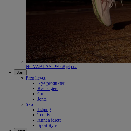
NOVABLAST™ 6
Kjøp nå
Barn
Fremhevet
Nye produkter
Bestselgere
Gutt
Jente
Sko
Løping
Tennis
Annen idrett
SportStyle