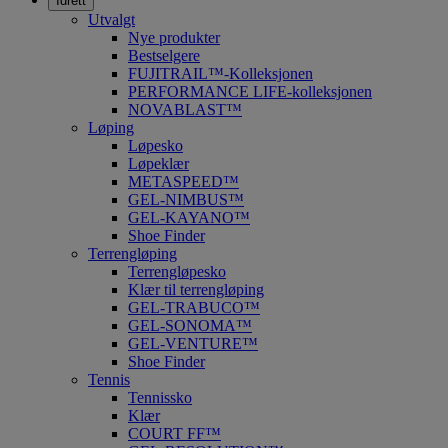
Idrett
Utvalgt
Nye produkter
Bestselgere
FUJITRAIL™-Kolleksjonen
PERFORMANCE LIFE-kolleksjonen
NOVABLAST™
Løping
Løpesko
Løpeklær
METASPEED™
GEL-NIMBUS™
GEL-KAYANO™
Shoe Finder
Terrengløping
Terrengløpesko
Klær til terrengløping
GEL-TRABUCO™
GEL-SONOMA™
GEL-VENTURE™
Shoe Finder
Tennis
Tennissko
Klær
COURT FF™