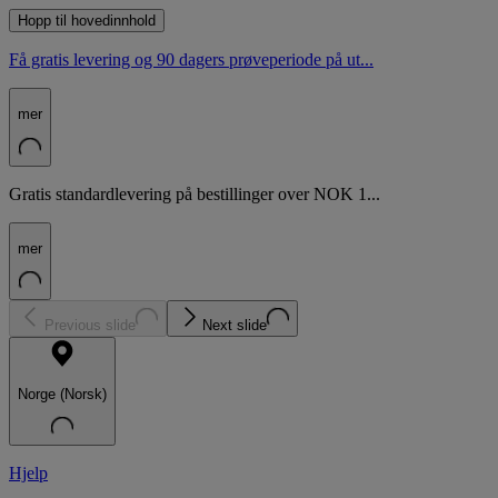
Hopp til hovedinnhold
Få gratis levering og 90 dagers prøveperiode på ut...
mer
Gratis standardlevering på bestillinger over NOK 1...
mer
Previous slide
Next slide
Norge (Norsk)
Hjelp