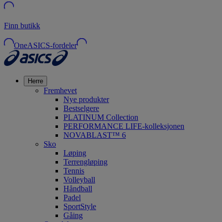
Finn butikk
OneASICS-fordeler
Herre
Fremhevet
Nye produkter
Bestselgere
PLATINUM Collection
PERFORMANCE LIFE-kolleksjonen
NOVABLAST™ 6
Sko
Løping
Terrengløping
Tennis
Volleyball
Håndball
Padel
SportStyle
Gåing