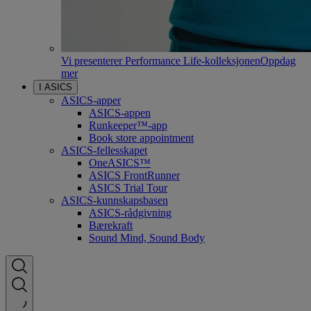
Vi presenterer Performance Life-kolleksjonen
Oppdag
mer
I ASICS
ASICS-apper
ASICS-appen
Runkeeper™-app
Book store appointment
ASICS-fellesskapet
OneASICS™
ASICS FrontRunner
ASICS Trial Tour
ASICS-kunnskapsbasen
ASICS-rådgivning
Bærekraft
Sound Mind, Sound Body