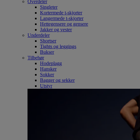
Overdeler
Singleter
Kortermede t-skjorter
Langermede t-skjorter
Hettegensere og gensere
Jakker og vester
Underdeler
Shortser
Tights og leggings
Bukser
Tilbehør
Hodeplagg
Hansker
Sokker
Bagger og sekker
Utstyr