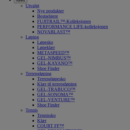
Idrett
Utvalgt
Nye produkter
Bestselgere
FUJITRAIL™-Kolleksjonen
PERFORMANCE LIFE-kolleksjonen
NOVABLAST™
Løping
Løpesko
Løpeklær
METASPEED™
GEL-NIMBUS™
GEL-KAYANO™
Shoe Finder
Terrengløping
Terrengløpesko
Klær til terrengløping
GEL-TRABUCO™
GEL-SONOMA™
GEL-VENTURE™
Shoe Finder
Tennis
Tennissko
Klær
COURT FF™