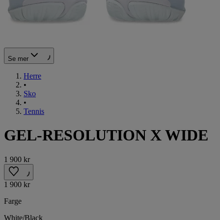
Se mer
Herre
•
Sko
•
Tennis
GEL-RESOLUTION X WIDE
1 900 kr
1 900 kr
Farge
White/Black