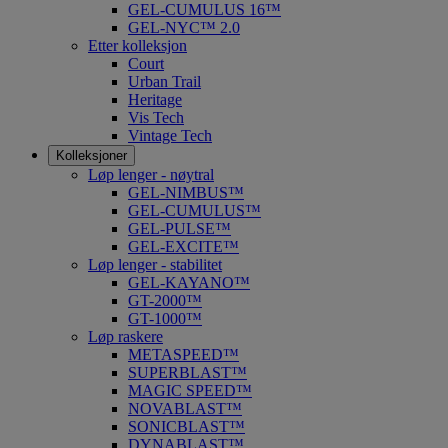
GEL-CUMULUS 16™
GEL-NYC™ 2.0
Etter kolleksjon
Court
Urban Trail
Heritage
Vis Tech
Vintage Tech
Kolleksjoner
Løp lenger - nøytral
GEL-NIMBUS™
GEL-CUMULUS™
GEL-PULSE™
GEL-EXCITE™
Løp lenger - stabilitet
GEL-KAYANO™
GT-2000™
GT-1000™
Løp raskere
METASPEED™
SUPERBLAST™
MAGIC SPEED™
NOVABLAST™
SONICBLAST™
DYNABLAST™