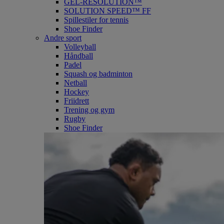
GEL-RESOLUTION™
SOLUTION SPEED™ FF
Spillestiler for tennis
Shoe Finder
Andre sport
Volleyball
Håndball
Padel
Squash og badminton
Netball
Hockey
Friidrett
Trening og gym
Rugby
Shoe Finder