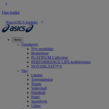
Finn butikk
OneASICS-fordeler
Herre
Fremhevet
Nye produkter
Bestselgere
PLATINUM Collection
PERFORMANCE LIFE-kolleksjonen
NOVABLAST™ 6
Sko
Løping
Terrengløping
Tennis
Volleyball
Håndball
Padel
SportStyle
Gåing