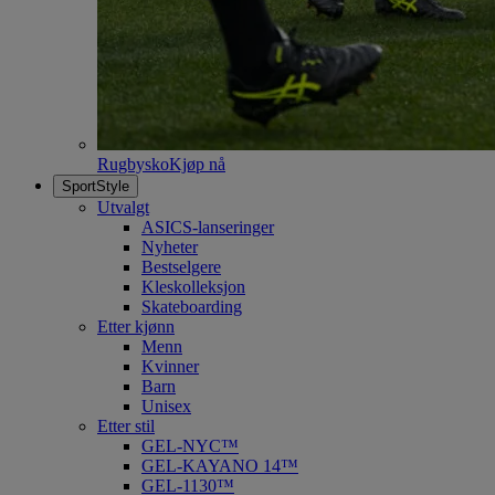
Rugbysko
Kjøp nå
SportStyle
Utvalgt
ASICS-lanseringer
Nyheter
Bestselgere
Kleskolleksjon
Skateboarding
Etter kjønn
Menn
Kvinner
Barn
Unisex
Etter stil
GEL-NYC™
GEL-KAYANO 14™
GEL-1130™