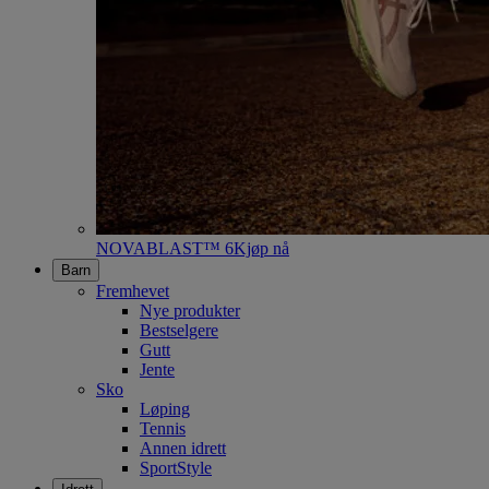
NOVABLAST™ 6
Kjøp nå
Barn
Fremhevet
Nye produkter
Bestselgere
Gutt
Jente
Sko
Løping
Tennis
Annen idrett
SportStyle