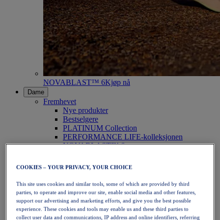
NOVABLAST™ 6
Kjøp nå
Dame
Fremhevet
Nye produkter
Bestselgere
PLATINUM Collection
PERFORMANCE LIFE-kolleksjonen
NOVABLAST™ 6
Sko
Løping
COOKIES – YOUR PRIVACY, YOUR CHOICE
Terrengløping
Tennis
This site uses cookies and similar tools, some of which are provided by third
Volleyball
parties, to operate and improve our site, enable social media and other features,
Håndball
support our advertising and marketing efforts, and give you the best possible
Padel
experience. These cookies and tools may enable us and these third parties to
Netball
collect user data and communications, IP address and online identifiers, referring