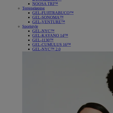
NOOSA TRI™
Terrengløping
GEL-FUJITRABUCO™
GEL-SONOMA™
GEL-VENTURE™
Sportstyle
GEL-NYC™
GEL-KAYANO 14™
GEL-1130™
GEL-CUMULUS 16™
GEL-NYC™ 2.0