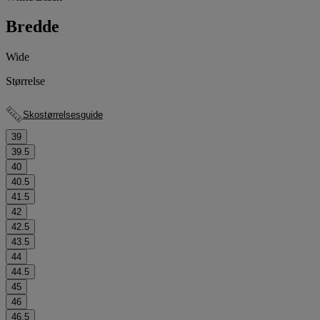
Bredde
Wide
Størrelse
Skostørrelsesguide
39
39.5
40
40.5
41.5
42
42.5
43.5
44
44.5
45
46
46.5