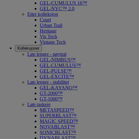
GEL-CUMULUS 16™
GEL-NYC™ 2.0
Etter kolleksjon
Court
Urban Trail
Heritage
Vis Tech
Vintage Tech
Kolleksjoner
Løp lenger - nøytral
GEL-NIMBUS™
GEL-CUMULUS™
GEL-PULSE™
GEL-EXCITE™
Løp lenger - stabilitet
GEL-KAYANO™
GT-2000™
GT-1000™
Løp raskere
METASPEED™
SUPERBLAST™
MAGIC SPEED™
NOVABLAST™
SONICBLAST™
DYNABLAST™