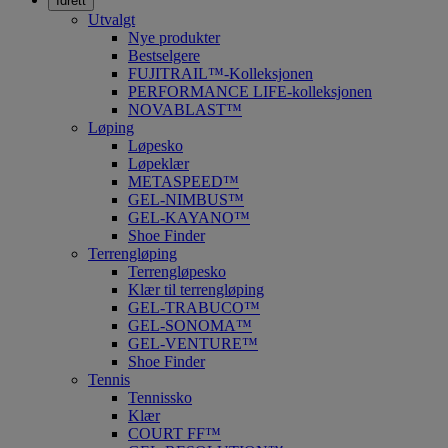
Idrett
Utvalgt
Nye produkter
Bestselgere
FUJITRAIL™-Kolleksjonen
PERFORMANCE LIFE-kolleksjonen
NOVABLAST™
Løping
Løpesko
Løpeklær
METASPEED™
GEL-NIMBUS™
GEL-KAYANO™
Shoe Finder
Terrengløping
Terrengløpesko
Klær til terrengløping
GEL-TRABUCO™
GEL-SONOMA™
GEL-VENTURE™
Shoe Finder
Tennis
Tennissko
Klær
COURT FF™