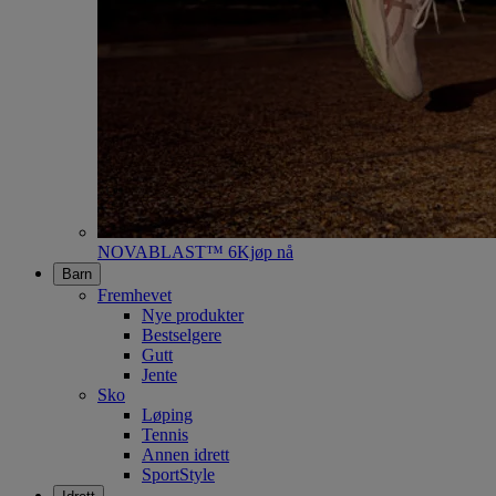
NOVABLAST™ 6
Kjøp nå
Barn
Fremhevet
Nye produkter
Bestselgere
Gutt
Jente
Sko
Løping
Tennis
Annen idrett
SportStyle