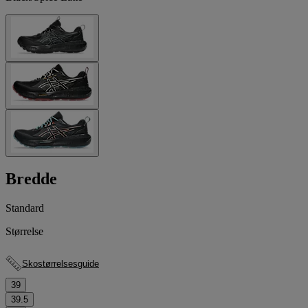
Bredde
Standard
Størrelse
Skostørrelsesguide
39
39.5