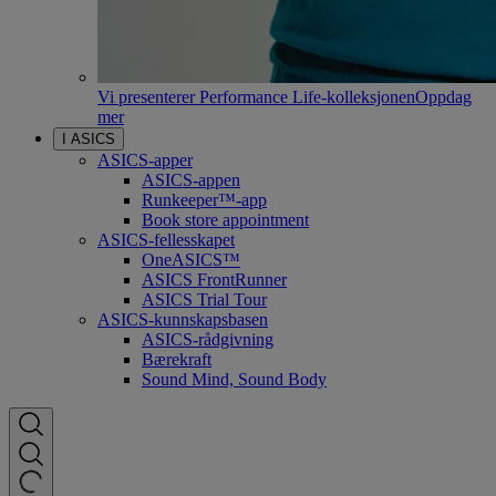
Vi presenterer Performance Life-kolleksjonen
Oppdag
mer
I ASICS
ASICS-apper
ASICS-appen
Runkeeper™-app
Book store appointment
ASICS-fellesskapet
OneASICS™
ASICS FrontRunner
ASICS Trial Tour
ASICS-kunnskapsbasen
ASICS-rådgivning
Bærekraft
Sound Mind, Sound Body