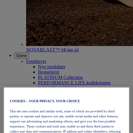
NOVABLAST™ 6
Kjøp nå
Dame
Fremhevet
Nye produkter
Bestselgere
PLATINUM Collection
PERFORMANCE LIFE-kolleksjonen
NOVABLAST™ 6
Sko
Løping
COOKIES – YOUR PRIVACY, YOUR CHOICE
Terrengløping
Tennis
This site uses cookies and similar tools, some of which are provided by third
Volleyball
parties, to operate and improve our site, enable social media and other features,
Håndball
support our advertising and marketing efforts, and give you the best possible
Padel
experience. These cookies and tools may enable us and these third parties to
Netball
collect user data and communications, IP address and online identifiers, referring