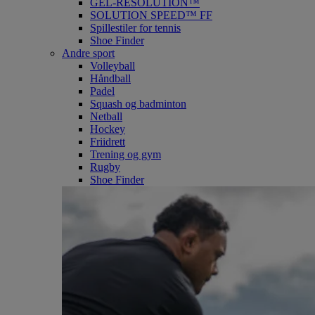
GEL-RESOLUTION™
SOLUTION SPEED™ FF
Spillestiler for tennis
Shoe Finder
Andre sport
Volleyball
Håndball
Padel
Squash og badminton
Netball
Hockey
Friidrett
Trening og gym
Rugby
Shoe Finder