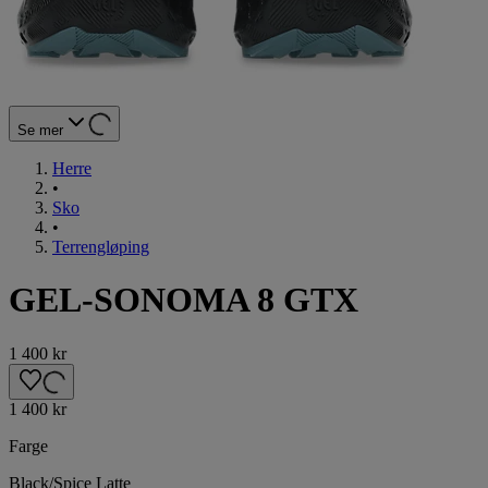
Se mer
Herre
•
Sko
•
Terrengløping
GEL-SONOMA 8 GTX
1 400 kr
1 400 kr
Farge
Black/Spice Latte