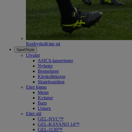
Rugbysko
Kjøp nå
SportStyle
Utvalgt
ASICS-lanseringer
Nyheter
Bestselgere
Kleskolleksjon
Skateboarding
Etter kjønn
Menn
Kvinner
Barn
Unisex
Etter stil
GEL-NYC™
GEL-KAYANO 14™
GEL-1130™