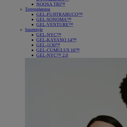
NOOSA TRI™
Terrengløping
GEL-FUJITRABUCO™
GEL-SONOMA™
GEL-VENTURE™
Sportstyle
GEL-NYC™
GEL-KAYANO 14™
GEL-1130™
GEL-CUMULUS 16™
GEL-NYC™ 2.0