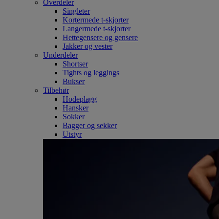
Overdeler
Singleter
Kortermede t-skjorter
Langermede t-skjorter
Hettegensere og gensere
Jakker og vester
Underdeler
Shortser
Tights og leggings
Bukser
Tilbehør
Hodeplagg
Hansker
Sokker
Bagger og sekker
Utstyr