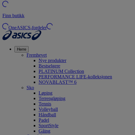
Finn butikk
OneASICS-fordeler
Herre
Fremhevet
Nye produkter
Bestselgere
PLATINUM Collection
PERFORMANCE LIFE-kolleksjonen
NOVABLAST™ 6
Sko
Løping
Terrengløping
Tennis
Volleyball
Håndball
Padel
SportStyle
Gåing