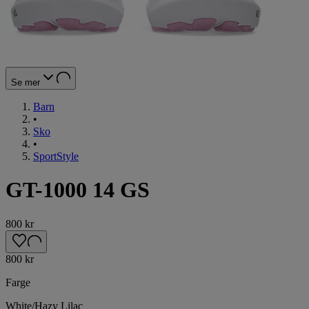
Se mer
Barn
•
Sko
•
SportStyle
GT-1000 14 GS
800 kr
800 kr
Farge
White/Hazy Lilac