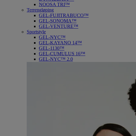
NOOSA TRI™
Terrengløping
GEL-FUJITRABUCO™
GEL-SONOMA™
GEL-VENTURE™
Sportstyle
GEL-NYC™
GEL-KAYANO 14™
GEL-1130™
GEL-CUMULUS 16™
GEL-NYC™ 2.0