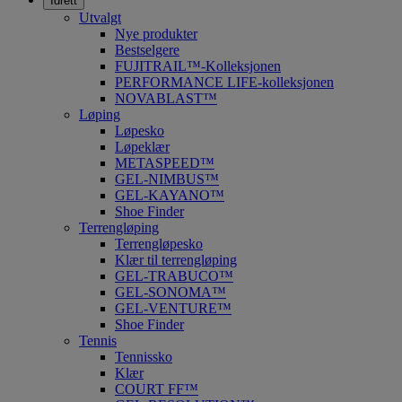
Idrett
Utvalgt
Nye produkter
Bestselgere
FUJITRAIL™-Kolleksjonen
PERFORMANCE LIFE-kolleksjonen
NOVABLAST™
Løping
Løpesko
Løpeklær
METASPEED™
GEL-NIMBUS™
GEL-KAYANO™
Shoe Finder
Terrengløping
Terrengløpesko
Klær til terrengløping
GEL-TRABUCO™
GEL-SONOMA™
GEL-VENTURE™
Shoe Finder
Tennis
Tennissko
Klær
COURT FF™