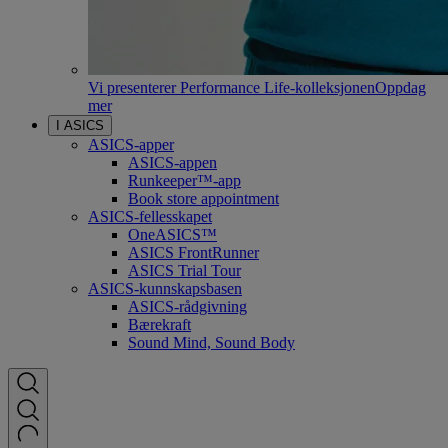
Vi presenterer Performance Life-kolleksjonen
Oppdag
mer
I ASICS
ASICS-apper
ASICS-appen
Runkeeper™-app
Book store appointment
ASICS-fellesskapet
OneASICS™
ASICS FrontRunner
ASICS Trial Tour
ASICS-kunnskapsbasen
ASICS-rådgivning
Bærekraft
Sound Mind, Sound Body