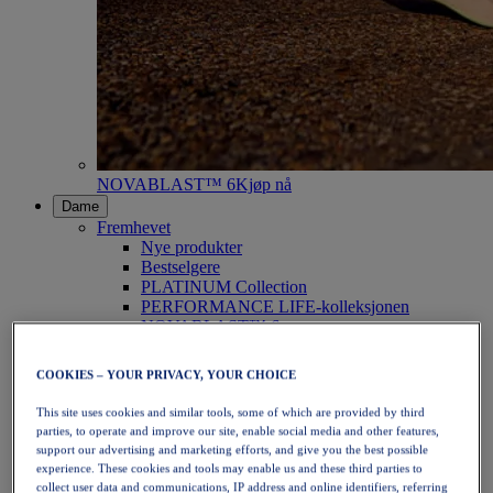
NOVABLAST™ 6
Kjøp nå
Dame
Fremhevet
Nye produkter
Bestselgere
PLATINUM Collection
PERFORMANCE LIFE-kolleksjonen
NOVABLAST™ 6
Sko
Løping
COOKIES – YOUR PRIVACY, YOUR CHOICE
Terrengløping
Tennis
This site uses cookies and similar tools, some of which are provided by third
Volleyball
parties, to operate and improve our site, enable social media and other features,
Håndball
support our advertising and marketing efforts, and give you the best possible
Padel
experience. These cookies and tools may enable us and these third parties to
Netball
collect user data and communications, IP address and online identifiers, referring