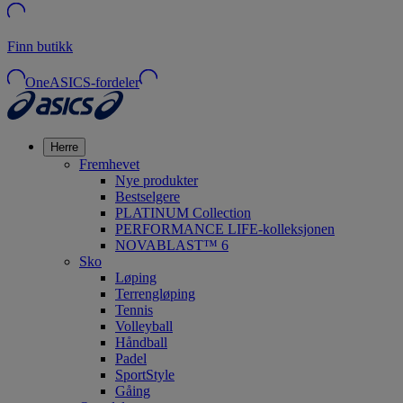
Finn butikk
OneASICS-fordeler
Herre
Fremhevet
Nye produkter
Bestselgere
PLATINUM Collection
PERFORMANCE LIFE-kolleksjonen
NOVABLAST™ 6
Sko
Løping
Terrengløping
Tennis
Volleyball
Håndball
Padel
SportStyle
Gåing