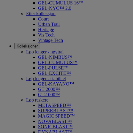
GEL-CUMULUS 16™
GEL-NYC™ 2.0
Etter kolleksjon
Court
Urban Trail
Heritage
Vis Tech
Vintage Tech
Kolleksjoner
Løp lenger - nøytral
GEL-NIMBUS™
GEL-CUMULUS™
GEL-PULSE™
GEL-EXCITE™
Løp lenger - stabilitet
GEL-KAYANO™
GT-2000™
GT-1000™
Løp raskere
METASPEED™
SUPERBLAST™
MAGIC SPEED™
NOVABLAST™
SONICBLAST™
DYNABLAST™