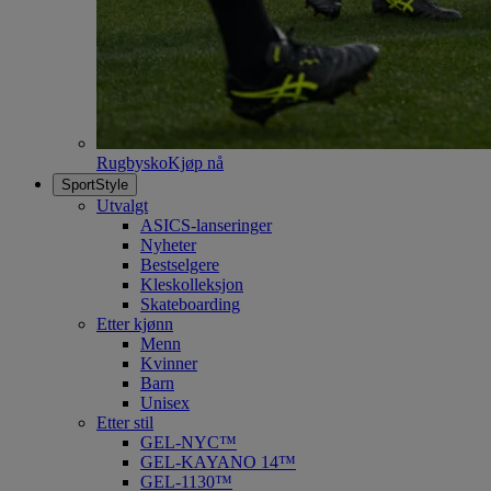
Rugbysko
Kjøp nå
SportStyle
Utvalgt
ASICS-lanseringer
Nyheter
Bestselgere
Kleskolleksjon
Skateboarding
Etter kjønn
Menn
Kvinner
Barn
Unisex
Etter stil
GEL-NYC™
GEL-KAYANO 14™
GEL-1130™