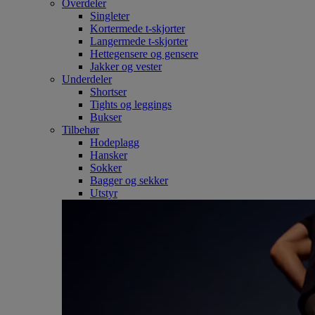
Overdeler
Singleter
Kortermede t-skjorter
Langermede t-skjorter
Hettegensere og gensere
Jakker og vester
Underdeler
Shortser
Tights og leggings
Bukser
Tilbehør
Hodeplagg
Hansker
Sokker
Bagger og sekker
Utstyr