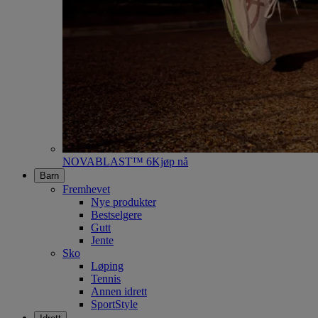
NOVABLAST™ 6
Kjøp nå
Barn
Fremhevet
Nye produkter
Bestselgere
Gutt
Jente
Sko
Løping
Tennis
Annen idrett
SportStyle