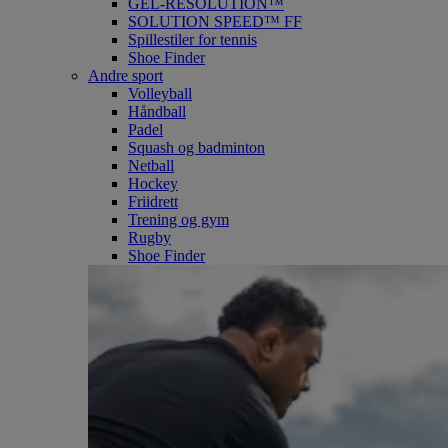
GEL-RESOLUTION™
SOLUTION SPEED™ FF
Spillestiler for tennis
Shoe Finder
Andre sport
Volleyball
Håndball
Padel
Squash og badminton
Netball
Hockey
Friidrett
Trening og gym
Rugby
Shoe Finder