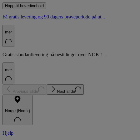
Hopp til hovedinnhold
Få gratis levering og 90 dagers prøveperiode på ut...
mer
Gratis standardlevering på bestillinger over NOK 1...
mer
Previous slide
Next slide
Norge (Norsk)
Hjelp