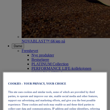
NOVABLAST™ 6
Kjøp nå
Dame
Fremhevet
Nye produkter
Bestselgere
PLATINUM Collection
PERFORMANCE LIFE-kolleksjonen
NOVABLAST™ 6
Sko
Løping
COOKIES – YOUR PRIVACY, YOUR CHOICE
Terrengløping
Tennis
This site uses cookies and similar tools, some of which are provided by third
Volleyball
parties, to operate and improve our site, enable social media and other features,
Håndball
support our advertising and marketing efforts, and give you the best possible
Padel
experience. These cookies and tools may enable us and these third parties to
Netball
collect user data and communications, IP address and online identifiers, referring