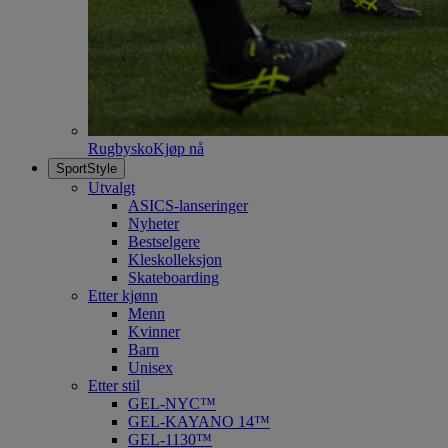
Rugbysko
Kjøp nå
SportStyle
Utvalgt
ASICS-lanseringer
Nyheter
Bestselgere
Kleskolleksjon
Skateboarding
Etter kjønn
Menn
Kvinner
Barn
Unisex
Etter stil
GEL-NYC™
GEL-KAYANO 14™
GEL-1130™