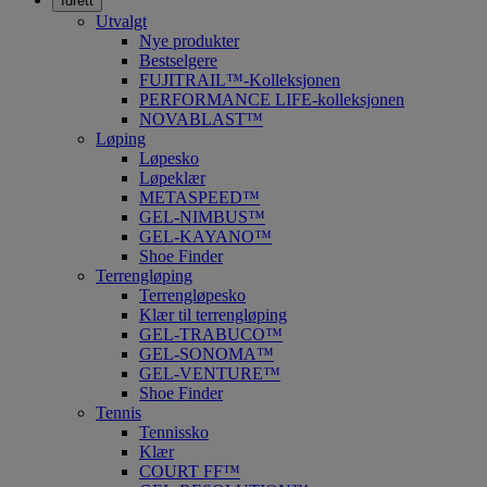
Idrett
Utvalgt
Nye produkter
Bestselgere
FUJITRAIL™-Kolleksjonen
PERFORMANCE LIFE-kolleksjonen
NOVABLAST™
Løping
Løpesko
Løpeklær
METASPEED™
GEL-NIMBUS™
GEL-KAYANO™
Shoe Finder
Terrengløping
Terrengløpesko
Klær til terrengløping
GEL-TRABUCO™
GEL-SONOMA™
GEL-VENTURE™
Shoe Finder
Tennis
Tennissko
Klær
COURT FF™