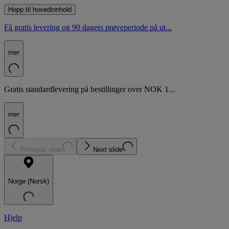
Hopp til hovedinnhold
Få gratis levering og 90 dagers prøveperiode på ut...
mer
Gratis standardlevering på bestillinger over NOK 1...
mer
Previous slide
Next slide
Norge (Norsk)
Hjelp