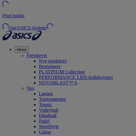
Finn butikk
OneASICS-fordeler
Herre
Fremhevet
Nye produkter
Bestselgere
PLATINUM Collection
PERFORMANCE LIFE-kolleksjonen
NOVABLAST™ 6
Sko
Løping
Terrengløping
Tennis
Volleyball
Håndball
Padel
SportStyle
Gåing