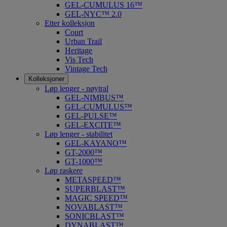
GEL-CUMULUS 16™
GEL-NYC™ 2.0
Etter kolleksjon
Court
Urban Trail
Heritage
Vis Tech
Vintage Tech
Kolleksjoner
Løp lenger - nøytral
GEL-NIMBUS™
GEL-CUMULUS™
GEL-PULSE™
GEL-EXCITE™
Løp lenger - stabilitet
GEL-KAYANO™
GT-2000™
GT-1000™
Løp raskere
METASPEED™
SUPERBLAST™
MAGIC SPEED™
NOVABLAST™
SONICBLAST™
DYNABLAST™