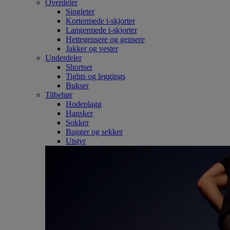
Overdeler
Singleter
Kortermede t-skjorter
Langermede t-skjorter
Hettegensere og gensere
Jakker og vester
Underdeler
Shortser
Tights og leggings
Bukser
Tilbehør
Hodeplagg
Hansker
Sokker
Bagger og sekker
Utstyr