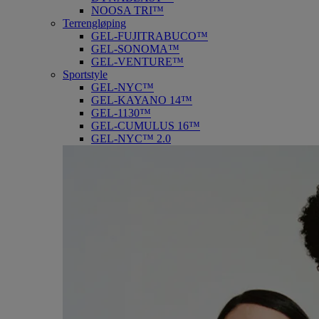
NOOSA TRI™
Terrengløping
GEL-FUJITRABUCO™
GEL-SONOMA™
GEL-VENTURE™
Sportstyle
GEL-NYC™
GEL-KAYANO 14™
GEL-1130™
GEL-CUMULUS 16™
GEL-NYC™ 2.0