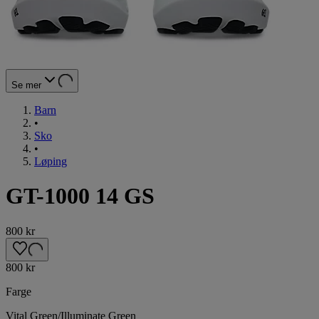
Se mer
Barn
•
Sko
•
Løping
GT-1000 14 GS
800 kr
800 kr
Farge
Vital Green/Illuminate Green