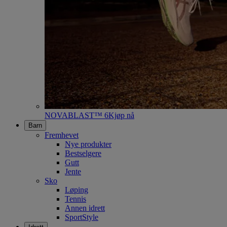
NOVABLAST™ 6
Kjøp nå
Barn
Fremhevet
Nye produkter
Bestselgere
Gutt
Jente
Sko
Løping
Tennis
Annen idrett
SportStyle