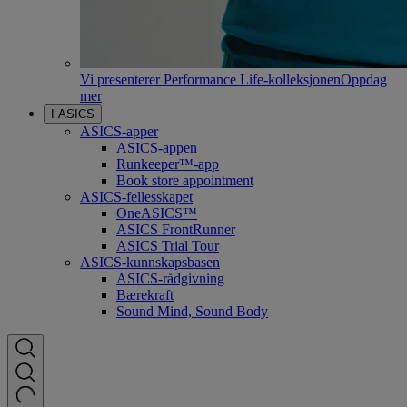
Vi presenterer Performance Life-kolleksjonen
Oppdag
mer
I ASICS
ASICS-apper
ASICS-appen
Runkeeper™-app
Book store appointment
ASICS-fellesskapet
OneASICS™
ASICS FrontRunner
ASICS Trial Tour
ASICS-kunnskapsbasen
ASICS-rådgivning
Bærekraft
Sound Mind, Sound Body