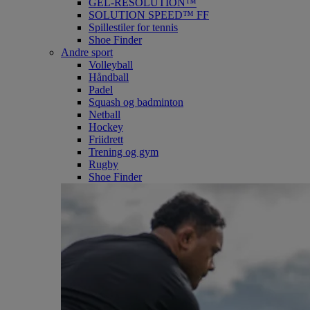
GEL-RESOLUTION™
SOLUTION SPEED™ FF
Spillestiler for tennis
Shoe Finder
Andre sport
Volleyball
Håndball
Padel
Squash og badminton
Netball
Hockey
Friidrett
Trening og gym
Rugby
Shoe Finder