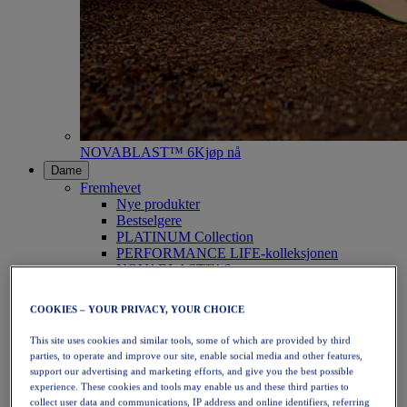
NOVABLAST™ 6
Kjøp nå
Dame
Fremhevet
Nye produkter
Bestselgere
PLATINUM Collection
PERFORMANCE LIFE-kolleksjonen
NOVABLAST™ 6
Sko
Løping
COOKIES – YOUR PRIVACY, YOUR CHOICE
Terrengløping
Tennis
This site uses cookies and similar tools, some of which are provided by third
Volleyball
parties, to operate and improve our site, enable social media and other features,
Håndball
support our advertising and marketing efforts, and give you the best possible
Padel
experience. These cookies and tools may enable us and these third parties to
Netball
collect user data and communications, IP address and online identifiers, referring