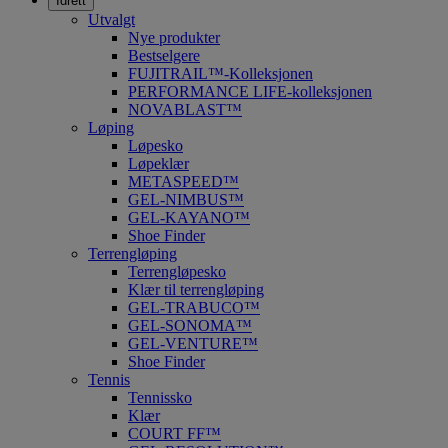
Idrett
Utvalgt
Nye produkter
Bestselgere
FUJITRAIL™-Kolleksjonen
PERFORMANCE LIFE-kolleksjonen
NOVABLAST™
Løping
Løpesko
Løpeklær
METASPEED™
GEL-NIMBUS™
GEL-KAYANO™
Shoe Finder
Terrengløping
Terrengløpesko
Klær til terrengløping
GEL-TRABUCO™
GEL-SONOMA™
GEL-VENTURE™
Shoe Finder
Tennis
Tennissko
Klær
COURT FF™