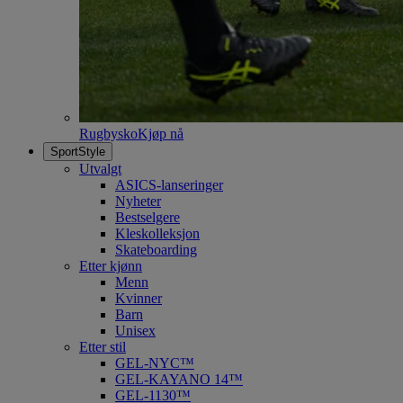
Rugbysko
Kjøp nå
SportStyle
Utvalgt
ASICS-lanseringer
Nyheter
Bestselgere
Kleskolleksjon
Skateboarding
Etter kjønn
Menn
Kvinner
Barn
Unisex
Etter stil
GEL-NYC™
GEL-KAYANO 14™
GEL-1130™