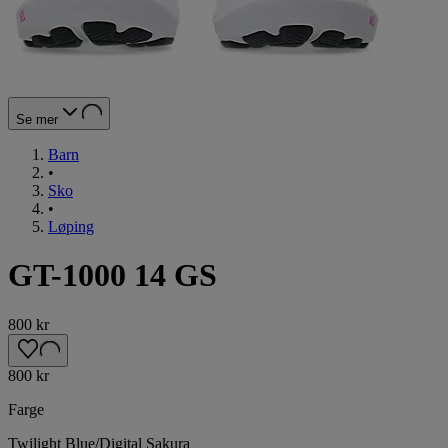
Se mer
Barn
•
Sko
•
Løping
GT-1000 14 GS
800 kr
800 kr
Farge
Twilight Blue/Digital Sakura