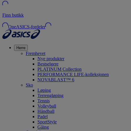
Finn butikk
OneASICS-fordeler
Herre
Fremhevet
Nye produkter
Bestselgere
PLATINUM Collection
PERFORMANCE LIFE-kolleksjonen
NOVABLAST™ 6
Sko
Løping
Terrengløping
Tennis
Volleyball
Håndball
Padel
SportStyle
Gåing