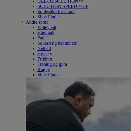
GEL-RESOLUTION™
SOLUTION SPEED™ FF
Spillestiler for tennis
Shoe Finder
Andre sport
Volleyball
Håndball
Padel
Squash og badminton
Netball
Hockey
Friidrett
Trening og gym
Rugby
Shoe Finder