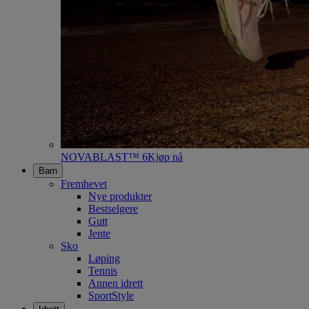
NOVABLAST™ 6
Kjøp nå
Barn
Fremhevet
Nye produkter
Bestselgere
Gutt
Jente
Sko
Løping
Tennis
Annen idrett
SportStyle