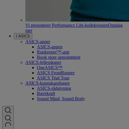
Vi presenterer Performance Life-kolleksjonen
Oppdag
mer
I ASICS
ASICS-apper
ASICS-appen
Runkeeper™-app
Book store appointment
ASICS-fellesskapet
OneASICS™
ASICS FrontRunner
ASICS Trial Tour
ASICS-kunnskapsbasen
ASICS-rådgivning
Bærekraft
Sound Mind, Sound Body