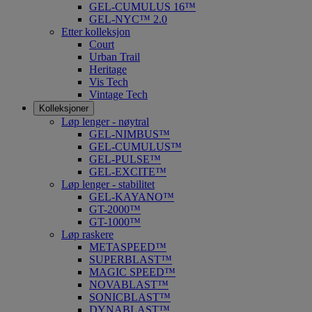
GEL-CUMULUS 16™
GEL-NYC™ 2.0
Etter kolleksjon
Court
Urban Trail
Heritage
Vis Tech
Vintage Tech
Kolleksjoner
Løp lenger - nøytral
GEL-NIMBUS™
GEL-CUMULUS™
GEL-PULSE™
GEL-EXCITE™
Løp lenger - stabilitet
GEL-KAYANO™
GT-2000™
GT-1000™
Løp raskere
METASPEED™
SUPERBLAST™
MAGIC SPEED™
NOVABLAST™
SONICBLAST™
DYNABLAST™