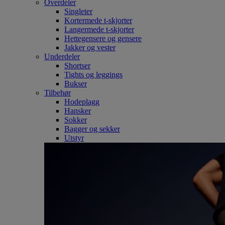
Overdeler
Singleter
Kortermede t-skjorter
Langermede t-skjorter
Hettegensere og gensere
Jakker og vester
Underdeler
Shortser
Tights og leggings
Bukser
Tilbehør
Hodeplagg
Hansker
Sokker
Bagger og sekker
Utstyr