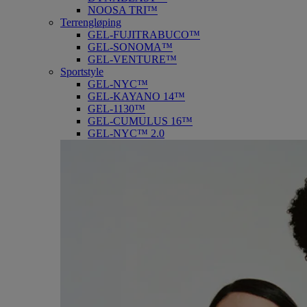
NOOSA TRI™
Terrengløping
GEL-FUJITRABUCO™
GEL-SONOMA™
GEL-VENTURE™
Sportstyle
GEL-NYC™
GEL-KAYANO 14™
GEL-1130™
GEL-CUMULUS 16™
GEL-NYC™ 2.0