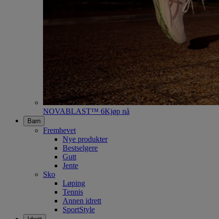
NOVABLAST™ 6
Kjøp nå
Barn
Fremhevet
Nye produkter
Bestselgere
Gutt
Jente
Sko
Løping
Tennis
Annen idrett
SportStyle