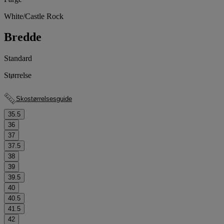
White/Castle Rock
Bredde
Standard
Størrelse
Skostørrelsesguide
35.5
36
37
37.5
38
39
39.5
40
40.5
41.5
42