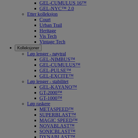
GEL-CUMULUS 16™
GEL-NYC™ 2.0
Etter kolleksjon
Court
Urban Trail
Heritage
Vis Tech
Vintage Tech
Kolleksjoner
Løp lenger - nøytral
GEL-NIMBUS™
GEL-CUMULUS™
GEL-PULSE™
GEL-EXCITE™
Løp lenger - stabilitet
GEL-KAYANO™
GT-2000™
GT-1000™
Løp raskere
METASPEED™
SUPERBLAST™
MAGIC SPEED™
NOVABLAST™
SONICBLAST™
DYNABLAST™