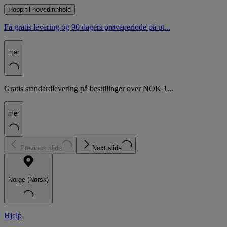
Hopp til hovedinnhold
Få gratis levering og 90 dagers prøveperiode på ut...
mer
Gratis standardlevering på bestillinger over NOK 1...
mer
Previous slide
Next slide
Norge (Norsk)
Hjelp