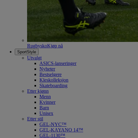
Rugbysko
Kjøp nå
SportStyle
Utvalgt
ASICS-lanseringer
Nyheter
Bestselgere
Kleskolleksjon
Skateboarding
Etter kjønn
Menn
Kvinner
Barn
Unisex
Etter stil
GEL-NYC™
GEL-KAYANO 14™
GEL-1130™