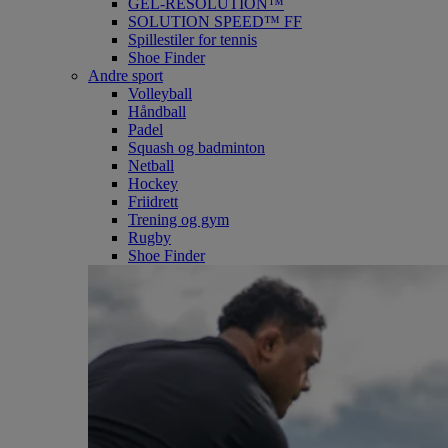
GEL-RESOLUTION™
SOLUTION SPEED™ FF
Spillestiler for tennis
Shoe Finder
Andre sport
Volleyball
Håndball
Padel
Squash og badminton
Netball
Hockey
Friidrett
Trening og gym
Rugby
Shoe Finder