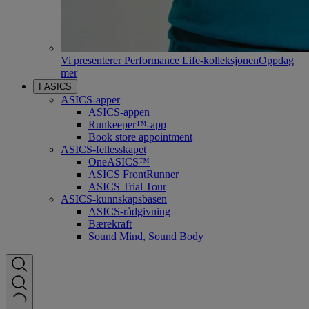
Vi presenterer Performance Life-kolleksjonen
Oppdag
mer
I ASICS
ASICS-apper
ASICS-appen
Runkeeper™-app
Book store appointment
ASICS-fellesskapet
OneASICS™
ASICS FrontRunner
ASICS Trial Tour
ASICS-kunnskapsbasen
ASICS-rådgivning
Bærekraft
Sound Mind, Sound Body