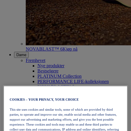
NOVABLAST™ 6
Kjøp nå
Dame
Fremhevet
Nye produkter
Bestselgere
PLATINUM Collection
PERFORMANCE LIFE-kolleksjonen
NOVABLAST™ 6
Sko
Løping
COOKIES – YOUR PRIVACY, YOUR CHOICE
Terrengløping
Tennis
This site uses cookies and similar tools, some of which are provided by third
Volleyball
parties, to operate and improve our site, enable social media and other features,
Håndball
support our advertising and marketing efforts, and give you the best possible
Padel
experience. These cookies and tools may enable us and these third parties to
Netball
collect user data and communications, IP address and online identifiers, referring