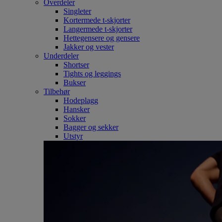
Overdeler
Singleter
Kortermede t-skjorter
Langermede t-skjorter
Hettegensere og gensere
Jakker og vester
Underdeler
Shortser
Tights og leggings
Bukser
Tilbehør
Hodeplagg
Hansker
Sokker
Bagger og sekker
Utstyr