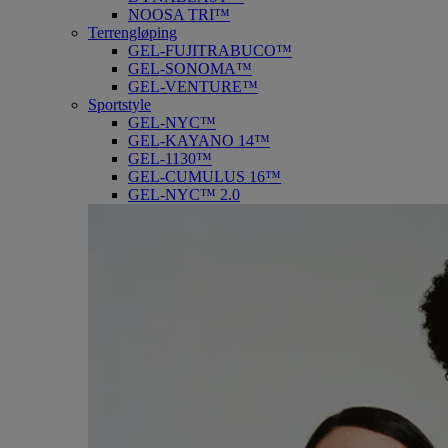
NOOSA TRI™
Terrengløping
GEL-FUJITRABUCO™
GEL-SONOMA™
GEL-VENTURE™
Sportstyle
GEL-NYC™
GEL-KAYANO 14™
GEL-1130™
GEL-CUMULUS 16™
GEL-NYC™ 2.0