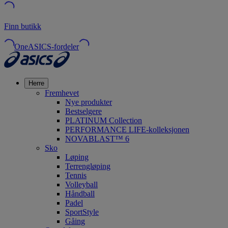
Finn butikk
OneASICS-fordeler
Herre
Fremhevet
Nye produkter
Bestselgere
PLATINUM Collection
PERFORMANCE LIFE-kolleksjonen
NOVABLAST™ 6
Sko
Løping
Terrengløping
Tennis
Volleyball
Håndball
Padel
SportStyle
Gåing