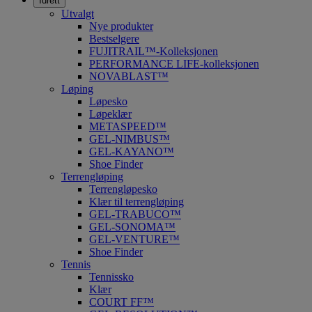
Idrett
Utvalgt
Nye produkter
Bestselgere
FUJITRAIL™-Kolleksjonen
PERFORMANCE LIFE-kolleksjonen
NOVABLAST™
Løping
Løpesko
Løpeklær
METASPEED™
GEL-NIMBUS™
GEL-KAYANO™
Shoe Finder
Terrengløping
Terrengløpesko
Klær til terrengløping
GEL-TRABUCO™
GEL-SONOMA™
GEL-VENTURE™
Shoe Finder
Tennis
Tennissko
Klær
COURT FF™