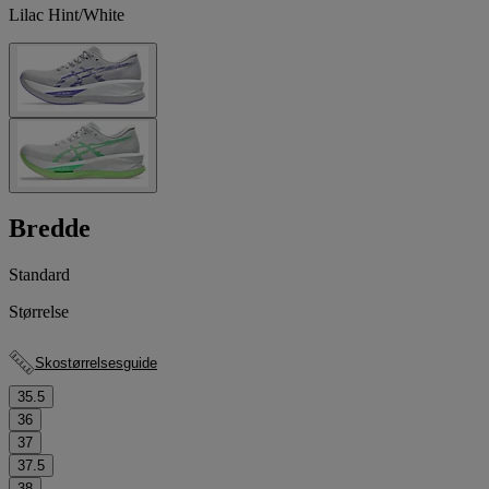
Lilac Hint/White
Bredde
Standard
Størrelse
Skostørrelsesguide
35.5
36
37
37.5
38