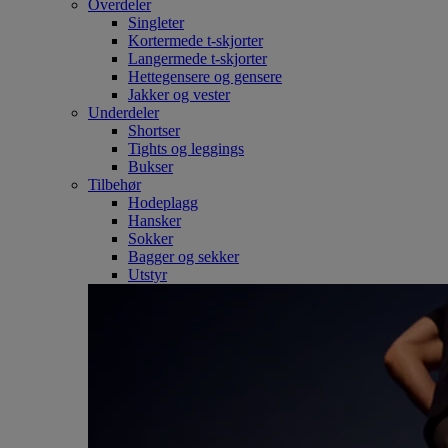
Overdeler
Singleter
Kortermede t-skjorter
Langermede t-skjorter
Hettegensere og gensere
Jakker og vester
Underdeler
Shortser
Tights og leggings
Bukser
Tilbehør
Hodeplagg
Hansker
Sokker
Bagger og sekker
Utstyr