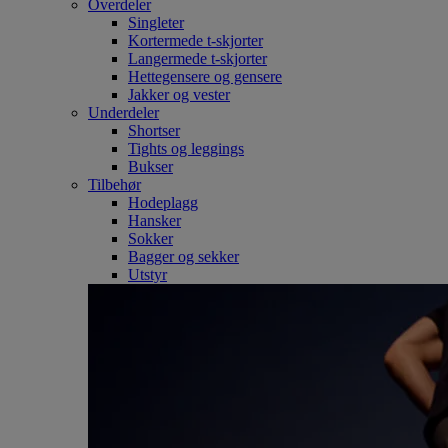
Overdeler
Singleter
Kortermede t-skjorter
Langermede t-skjorter
Hettegensere og gensere
Jakker og vester
Underdeler
Shortser
Tights og leggings
Bukser
Tilbehør
Hodeplagg
Hansker
Sokker
Bagger og sekker
Utstyr