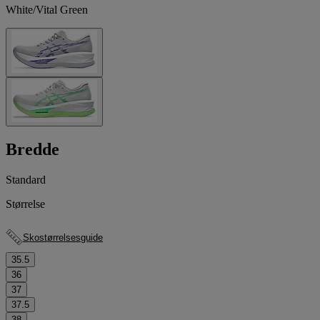
White/Vital Green
Bredde
Standard
Størrelse
Skostørrelsesguide
35.5
36
37
37.5
38