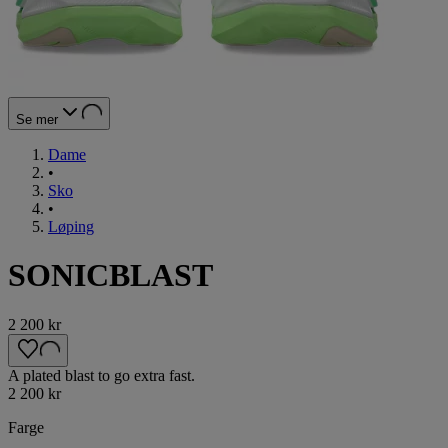
Se mer
Dame
•
Sko
•
Løping
SONICBLAST
2 200 kr
A plated blast to go extra fast.
2 200 kr
Farge