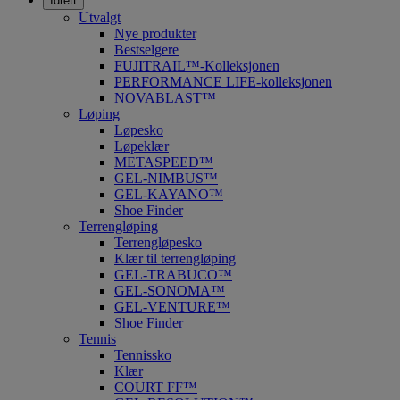
Idrett
Utvalgt
Nye produkter
Bestselgere
FUJITRAIL™-Kolleksjonen
PERFORMANCE LIFE-kolleksjonen
NOVABLAST™
Løping
Løpesko
Løpeklær
METASPEED™
GEL-NIMBUS™
GEL-KAYANO™
Shoe Finder
Terrengløping
Terrengløpesko
Klær til terrengløping
GEL-TRABUCO™
GEL-SONOMA™
GEL-VENTURE™
Shoe Finder
Tennis
Tennissko
Klær
COURT FF™