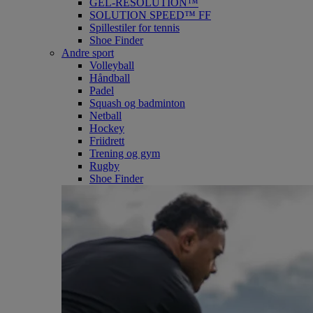
GEL-RESOLUTION™
SOLUTION SPEED™ FF
Spillestiler for tennis
Shoe Finder
Andre sport
Volleyball
Håndball
Padel
Squash og badminton
Netball
Hockey
Friidrett
Trening og gym
Rugby
Shoe Finder