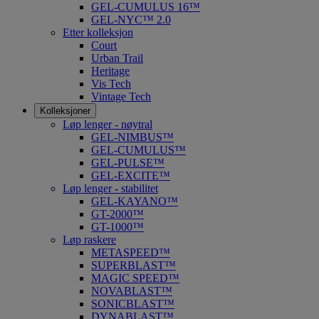
GEL-CUMULUS 16™
GEL-NYC™ 2.0
Etter kolleksjon
Court
Urban Trail
Heritage
Vis Tech
Vintage Tech
Kolleksjoner
Løp lenger - nøytral
GEL-NIMBUS™
GEL-CUMULUS™
GEL-PULSE™
GEL-EXCITE™
Løp lenger - stabilitet
GEL-KAYANO™
GT-2000™
GT-1000™
Løp raskere
METASPEED™
SUPERBLAST™
MAGIC SPEED™
NOVABLAST™
SONICBLAST™
DYNABLAST™