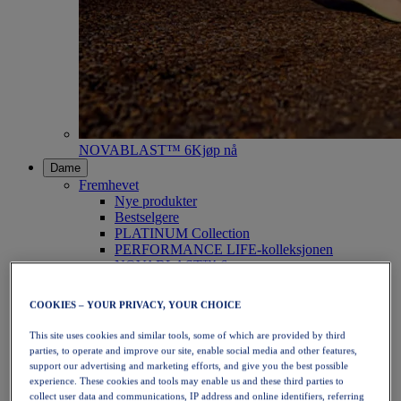
NOVABLAST™ 6
Kjøp nå
Dame
Fremhevet
Nye produkter
Bestselgere
PLATINUM Collection
PERFORMANCE LIFE-kolleksjonen
NOVABLAST™ 6
Sko
Løping
COOKIES – YOUR PRIVACY, YOUR CHOICE
Terrengløping
Tennis
This site uses cookies and similar tools, some of which are provided by third
Volleyball
parties, to operate and improve our site, enable social media and other features,
Håndball
support our advertising and marketing efforts, and give you the best possible
Padel
experience. These cookies and tools may enable us and these third parties to
Netball
collect user data and communications, IP address and online identifiers, referring