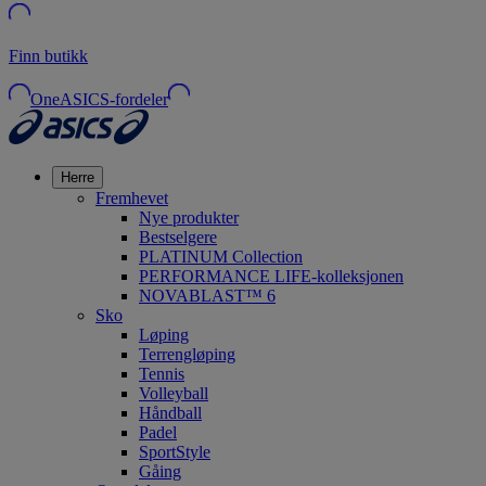
Finn butikk
OneASICS-fordeler
Herre
Fremhevet
Nye produkter
Bestselgere
PLATINUM Collection
PERFORMANCE LIFE-kolleksjonen
NOVABLAST™ 6
Sko
Løping
Terrengløping
Tennis
Volleyball
Håndball
Padel
SportStyle
Gåing