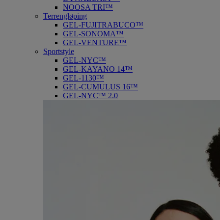
NOOSA TRI™
Terrengløping
GEL-FUJITRABUCO™
GEL-SONOMA™
GEL-VENTURE™
Sportstyle
GEL-NYC™
GEL-KAYANO 14™
GEL-1130™
GEL-CUMULUS 16™
GEL-NYC™ 2.0