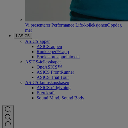
Vi presenterer Performance Life-kolleksjonen
Oppdag
mer
I ASICS
ASICS-apper
ASICS-appen
Runkeeper™-app
Book store appointment
ASICS-fellesskapet
OneASICS™
ASICS FrontRunner
ASICS Trial Tour
ASICS-kunnskapsbasen
ASICS-rådgivning
Bærekraft
Sound Mind, Sound Body