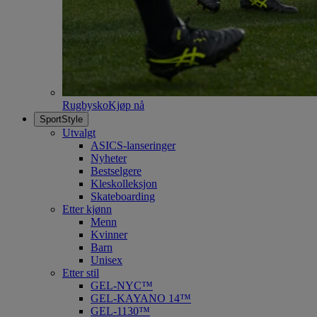
Rugbysko
Kjøp nå
SportStyle
Utvalgt
ASICS-lanseringer
Nyheter
Bestselgere
Kleskolleksjon
Skateboarding
Etter kjønn
Menn
Kvinner
Barn
Unisex
Etter stil
GEL-NYC™
GEL-KAYANO 14™
GEL-1130™