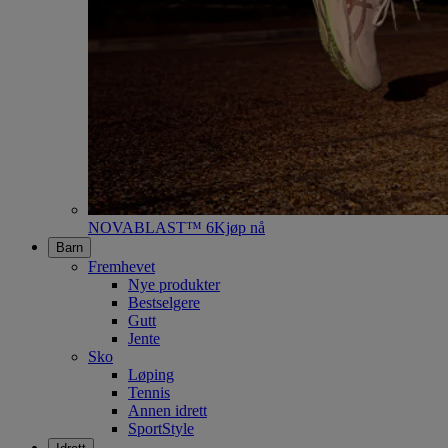
NOVABLAST™ 6
Kjøp nå
Barn
Fremhevet
Nye produkter
Bestselgere
Gutt
Jente
Sko
Løping
Tennis
Annen idrett
SportStyle