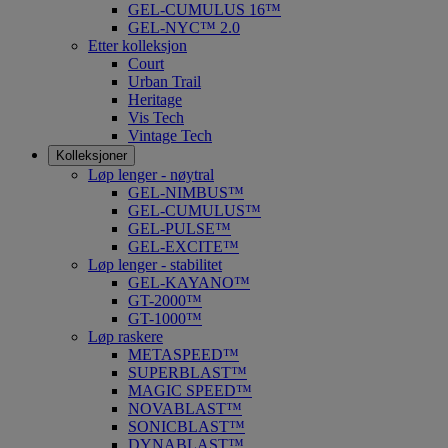
GEL-CUMULUS 16™
GEL-NYC™ 2.0
Etter kolleksjon
Court
Urban Trail
Heritage
Vis Tech
Vintage Tech
Kolleksjoner
Løp lenger - nøytral
GEL-NIMBUS™
GEL-CUMULUS™
GEL-PULSE™
GEL-EXCITE™
Løp lenger - stabilitet
GEL-KAYANO™
GT-2000™
GT-1000™
Løp raskere
METASPEED™
SUPERBLAST™
MAGIC SPEED™
NOVABLAST™
SONICBLAST™
DYNABLAST™