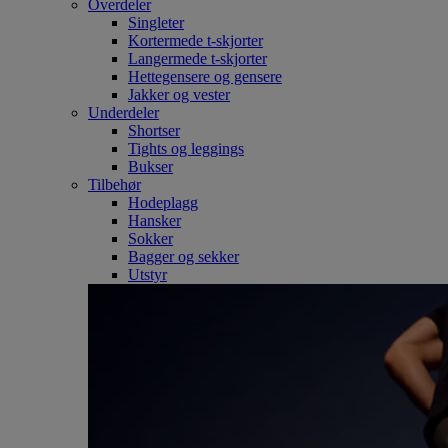
Overdeler
Singleter
Kortermede t-skjorter
Langermede t-skjorter
Hettegensere og gensere
Jakker og vester
Underdeler
Shortser
Tights og leggings
Bukser
Tilbehør
Hodeplagg
Hansker
Sokker
Bagger og sekker
Utstyr