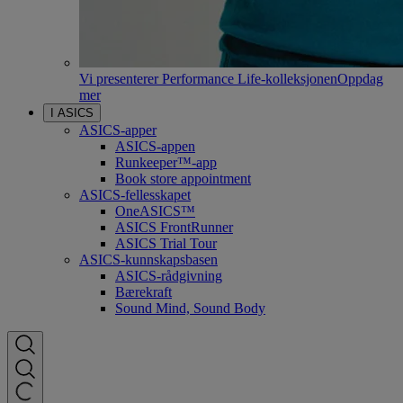
Vi presenterer Performance Life-kolleksjonen
Oppdag
mer
I ASICS
ASICS-apper
ASICS-appen
Runkeeper™-app
Book store appointment
ASICS-fellesskapet
OneASICS™
ASICS FrontRunner
ASICS Trial Tour
ASICS-kunnskapsbasen
ASICS-rådgivning
Bærekraft
Sound Mind, Sound Body