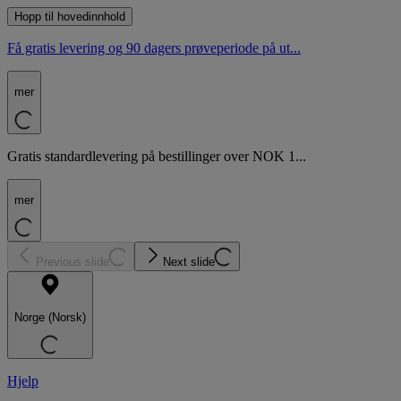
Hopp til hovedinnhold
Få gratis levering og 90 dagers prøveperiode på ut...
mer
Gratis standardlevering på bestillinger over NOK 1...
mer
Previous slide
Next slide
Norge (Norsk)
Hjelp