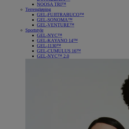
NOOSA TRI™
Terrengløping
GEL-FUJITRABUCO™
GEL-SONOMA™
GEL-VENTURE™
Sportstyle
GEL-NYC™
GEL-KAYANO 14™
GEL-1130™
GEL-CUMULUS 16™
GEL-NYC™ 2.0