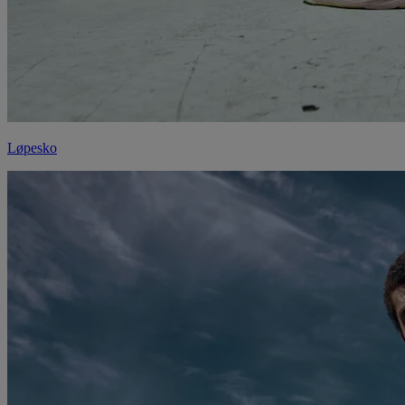
Løpesko