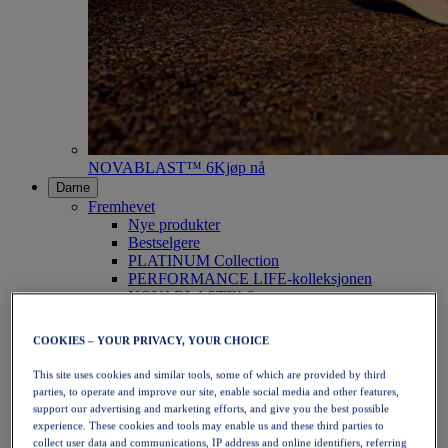
NOVABLAST™ 6
Kjøp nå
Dame
Fremhevet
Nye produkter
Bestselgere
PLATINUM Collection
PERFORMANCE LIFE-kolleksjonen
NOVABLAST™ 6
Sko
Løping
COOKIES – YOUR PRIVACY, YOUR CHOICE
Terrengløping
Tennis
This site uses cookies and similar tools, some of which are provided by third
Volleyball
parties, to operate and improve our site, enable social media and other features,
Håndball
support our advertising and marketing efforts, and give you the best possible
Padel
experience. These cookies and tools may enable us and these third parties to
Netball
collect user data and communications, IP address and online identifiers, referring