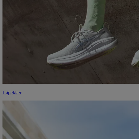
Løpeklær