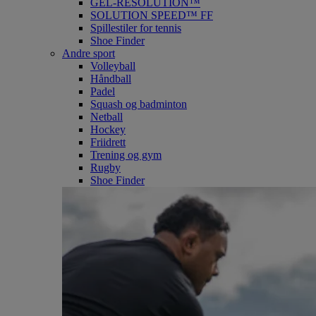
GEL-RESOLUTION™
SOLUTION SPEED™ FF
Spillestiler for tennis
Shoe Finder
Andre sport
Volleyball
Håndball
Padel
Squash og badminton
Netball
Hockey
Friidrett
Trening og gym
Rugby
Shoe Finder