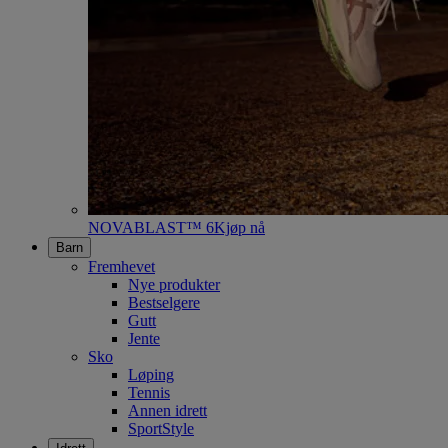
NOVABLAST™ 6
Kjøp nå
Barn
Fremhevet
Nye produkter
Bestselgere
Gutt
Jente
Sko
Løping
Tennis
Annen idrett
SportStyle