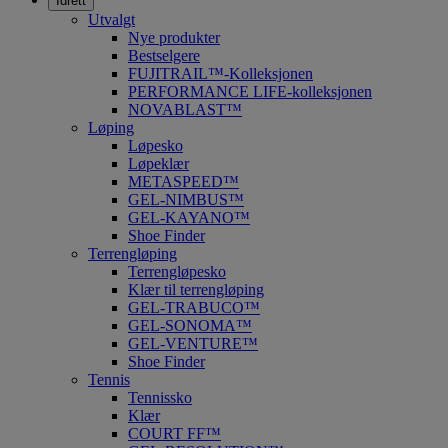
Idrett
Utvalgt
Nye produkter
Bestselgere
FUJITRAIL™-Kolleksjonen
PERFORMANCE LIFE-kolleksjonen
NOVABLAST™
Løping
Løpesko
Løpeklær
METASPEED™
GEL-NIMBUS™
GEL-KAYANO™
Shoe Finder
Terrengløping
Terrengløpesko
Klær til terrengløping
GEL-TRABUCO™
GEL-SONOMA™
GEL-VENTURE™
Shoe Finder
Tennis
Tennissko
Klær
COURT FF™