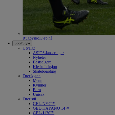
Rugbysko
Kjøp nå
SportStyle
Utvalgt
ASICS-lanseringer
Nyheter
Bestselgere
Kleskolleksjon
Skateboarding
Etter kjønn
Menn
Kvinner
Barn
Unisex
Etter stil
GEL-NYC™
GEL-KAYANO 14™
GEL-1130™