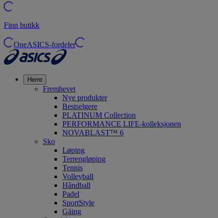
Finn butikk
OneASICS-fordeler
Herre
Fremhevet
Nye produkter
Bestselgere
PLATINUM Collection
PERFORMANCE LIFE-kolleksjonen
NOVABLAST™ 6
Sko
Løping
Terrengløping
Tennis
Volleyball
Håndball
Padel
SportStyle
Gåing