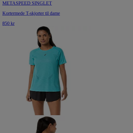
METASPEED SINGLET
Kortermede T-skjorter til dame
850 kr