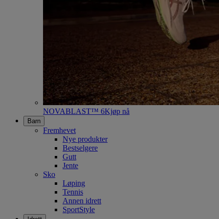
NOVABLAST™ 6
Kjøp nå
Barn
Fremhevet
Nye produkter
Bestselgere
Gutt
Jente
Sko
Løping
Tennis
Annen idrett
SportStyle