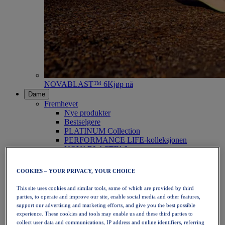
NOVABLAST™ 6
Kjøp nå
Dame
Fremhevet
Nye produkter
Bestselgere
PLATINUM Collection
PERFORMANCE LIFE-kolleksjonen
NOVABLAST™ 6
Sko
Løping
COOKIES – YOUR PRIVACY, YOUR CHOICE
Terrengløping
Tennis
This site uses cookies and similar tools, some of which are provided by third
Volleyball
parties, to operate and improve our site, enable social media and other features,
Håndball
support our advertising and marketing efforts, and give you the best possible
Padel
experience. These cookies and tools may enable us and these third parties to
Netball
collect user data and communications, IP address and online identifiers, referring