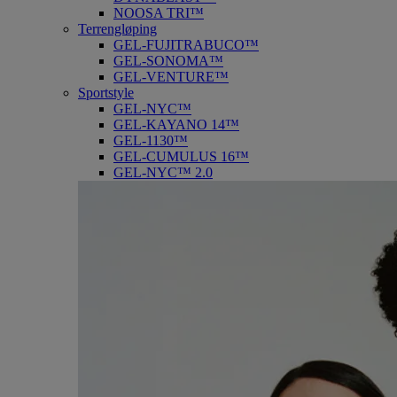
NOOSA TRI™
Terrengløping
GEL-FUJITRABUCO™
GEL-SONOMA™
GEL-VENTURE™
Sportstyle
GEL-NYC™
GEL-KAYANO 14™
GEL-1130™
GEL-CUMULUS 16™
GEL-NYC™ 2.0