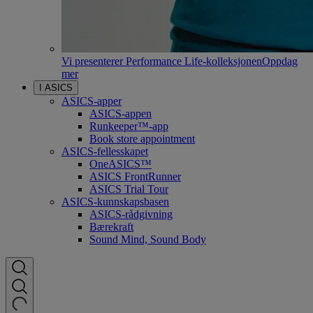
Vi presenterer Performance Life-kolleksjonen
Oppdag
mer
I ASICS
ASICS-apper
ASICS-appen
Runkeeper™-app
Book store appointment
ASICS-fellesskapet
OneASICS™
ASICS FrontRunner
ASICS Trial Tour
ASICS-kunnskapsbasen
ASICS-rådgivning
Bærekraft
Sound Mind, Sound Body