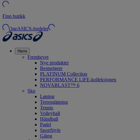
Finn butikk
OneASICS-fordeler
Herre
Fremhevet
Nye produkter
Bestselgere
PLATINUM Collection
PERFORMANCE LIFE-kolleksjonen
NOVABLAST™ 6
Sko
Løping
Terrengløping
Tennis
Volleyball
Håndball
Padel
SportStyle
Gåing