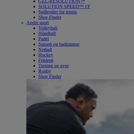
GEL-RESOLUTION™
SOLUTION SPEED™ FF
Spillestiler for tennis
Shoe Finder
Andre sport
Volleyball
Håndball
Padel
Squash og badminton
Netball
Hockey
Friidrett
Trening og gym
Rugby
Shoe Finder