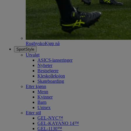
Rugbysko
Kjøp nå
SportStyle
Utvalgt
ASICS-lanseringer
Nyheter
Bestselgere
Kleskolleksjon
Skateboarding
Etter kjønn
Menn
Kvinner
Barn
Unisex
Etter stil
GEL-NYC™
GEL-KAYANO 14™
GEL-1130™