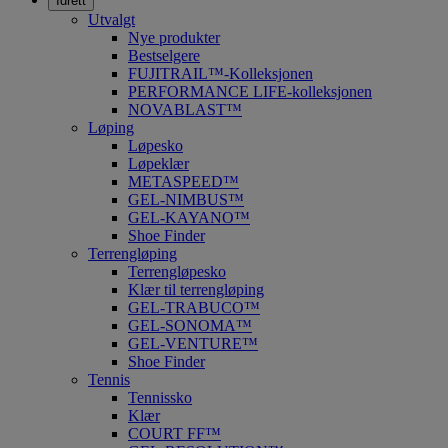
Idrett
Utvalgt
Nye produkter
Bestselgere
FUJITRAIL™-Kolleksjonen
PERFORMANCE LIFE-kolleksjonen
NOVABLAST™
Løping
Løpesko
Løpeklær
METASPEED™
GEL-NIMBUS™
GEL-KAYANO™
Shoe Finder
Terrengløping
Terrengløpesko
Klær til terrengløping
GEL-TRABUCO™
GEL-SONOMA™
GEL-VENTURE™
Shoe Finder
Tennis
Tennissko
Klær
COURT FF™