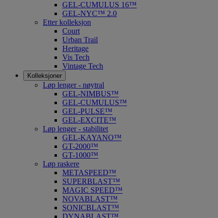
GEL-CUMULUS 16™
GEL-NYC™ 2.0
Etter kolleksjon
Court
Urban Trail
Heritage
Vis Tech
Vintage Tech
Kolleksjoner
Løp lenger - nøytral
GEL-NIMBUS™
GEL-CUMULUS™
GEL-PULSE™
GEL-EXCITE™
Løp lenger - stabilitet
GEL-KAYANO™
GT-2000™
GT-1000™
Løp raskere
METASPEED™
SUPERBLAST™
MAGIC SPEED™
NOVABLAST™
SONICBLAST™
DYNABLAST™