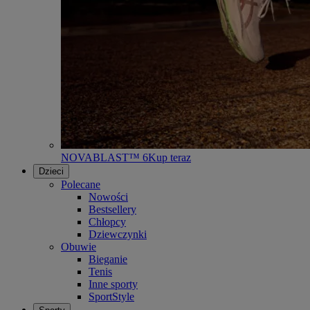
NOVABLAST™ 6
Kup teraz
Dzieci
Polecane
Nowości
Bestsellery
Chłopcy
Dziewczynki
Obuwie
Bieganie
Tenis
Inne sporty
SportStyle