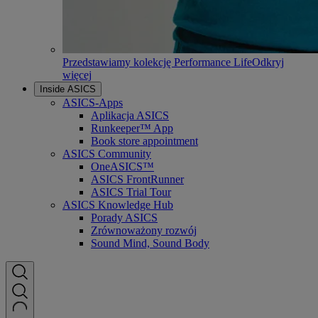
Przedstawiamy kolekcję Performance Life
Odkryj
więcej
Inside ASICS
ASICS-Apps
Aplikacja ASICS
Runkeeper™ App
Book store appointment
ASICS Community
OneASICS™
ASICS FrontRunner
ASICS Trial Tour
ASICS Knowledge Hub
Porady ASICS
Zrównoważony rozwój
Sound Mind, Sound Body