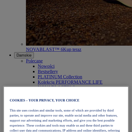
NOVABLAST™ 6
Kup teraz
Damskie
Polecane
Nowości
Bestsellery
PLATINUM Collection
Kolekcja PERFORMANCE LIFE
NOVABLAST™ 6
Obuwie
Bieganie
COOKIES – YOUR PRIVACY, YOUR CHOICE
Bieganie w terenie
Tenis
This site uses cookies and similar tools, some of which are provided by third
Siatkówka
parties, to operate and improve our site, enable social media and other features,
Piłka ręczna
support our advertising and marketing efforts, and give you the best possible
Padel
experience. These cookies and tools may enable us and these third parties to
Netball
collect user data and communications, IP address and online identifiers, referring