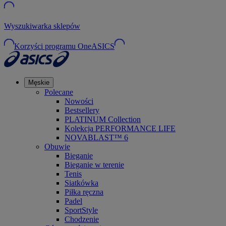
Wyszukiwarka sklepów
Korzyści programu OneASICS
Męskie
Polecane
Nowości
Bestsellery
PLATINUM Collection
Kolekcja PERFORMANCE LIFE
NOVABLAST™ 6
Obuwie
Bieganie
Bieganie w terenie
Tenis
Siatkówka
Piłka ręczna
Padel
SportStyle
Chodzenie