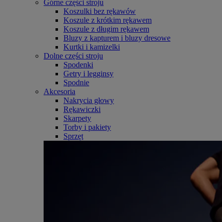
Górne części stroju
Koszulki bez rękawów
Koszule z krótkim rękawem
Koszule z długim rękawem
Bluzy z kapturem i bluzy dresowe
Kurtki i kamizelki
Dolne części stroju
Spodenki
Getry i legginsy
Spodnie
Akcesoria
Nakrycia głowy
Rękawiczki
Skarpety
Torby i pakiety
Sprzęt