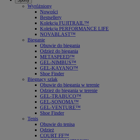
Sporty
Wyróżniony
Nowości
Bestsellery
Kolekcja FUJITRAIL™
Kolekcja PERFORMANCE LIFE
NOVABLAST™
Bieganie
Obuwie do biegania
Odzież do biegania
METASPEED™
GEL-NIMBUS™
GEL-KAYANO™
Shoe Finder
Biegnący szlak
Obuwie do biegania w terenie
Odzież do biegania w terenie
GEL-TRABUCO™
GEL-SONOMA™
GEL-VENTURE™
Shoe Finder
Tenis
Obuwie do tenisa
Odzież
COURT FF™