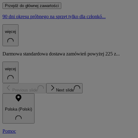
Przejdź do głównej zawartości
90 dni okresu próbnego na sprzęt tylko dla członkó...
więcej
Darmowa standardowa dostawa zamówień powyżej 225 z...
więcej
Previous slide
Next slide
Polska (Polski)
Pomoc