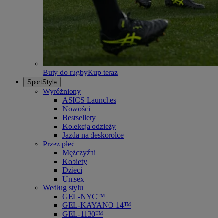
Buty do rugby
Kup teraz
SportStyle
Wyróżniony
ASICS Launches
Nowości
Bestsellery
Kolekcja odzieży
Jazda na deskorolce
Przez płeć
Mężczyźni
Kobiety
Dzieci
Unisex
Według stylu
GEL-NYC™
GEL-KAYANO 14™
GEL-1130™