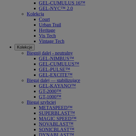
GEL-CUMULUS 16™
GEL-NYC™ 2.0
Kolekcja
Court
Urban Trail
Heritage
Vis Tech
Vintage Tech
Kolekcje
Biegnij dalej - neutralny
GEL-NIMBUS™
GEL-CUMULUS™
GEL-PULSE™
GEL-EXCITE™
Biegaj dalej — stabilizujące
GEL-KAYANO™
GT-2000™
GT-1000™
Biegaj szybciej
METASPEED™
SUPERBLAST™
MAGIC SPEED™
NOVABLAST™
SONICBLAST™
DYNABLAST™