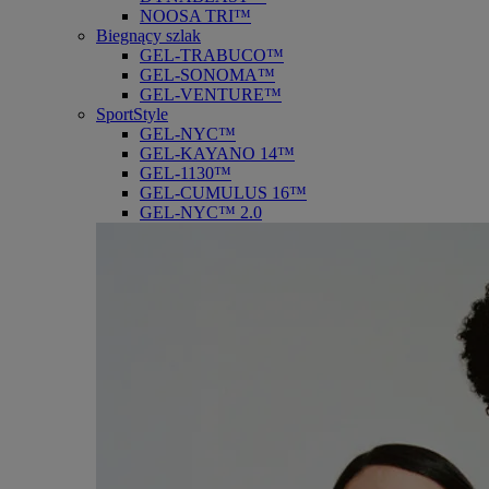
NOOSA TRI™
Biegnący szlak
GEL-TRABUCO™
GEL-SONOMA™
GEL-VENTURE™
SportStyle
GEL-NYC™
GEL-KAYANO 14™
GEL-1130™
GEL-CUMULUS 16™
GEL-NYC™ 2.0