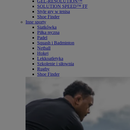
GEL-RESOLUTION™
SOLUTION SPEED™ FF
Style gry w tenisa
Shoe Finder
Inne sporty
Siatkówka
Piłka ręczna
Padel
Squash i Badminton
Netball
Hokej
Lekkoatletyka
Szkolenie i siłownia
Rugby
Shoe Finder