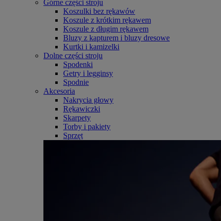
Górne części stroju
Koszulki bez rękawów
Koszule z krótkim rękawem
Koszule z długim rękawem
Bluzy z kapturem i bluzy dresowe
Kurtki i kamizelki
Dolne części stroju
Spodenki
Getry i legginsy
Spodnie
Akcesoria
Nakrycia głowy
Rękawiczki
Skarpety
Torby i pakiety
Sprzęt