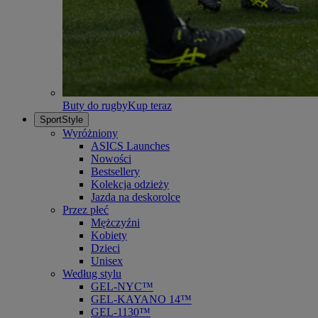
Buty do rugby
Kup teraz
SportStyle
Wyróżniony
ASICS Launches
Nowości
Bestsellery
Kolekcja odzieży
Jazda na deskorolce
Przez płeć
Mężczyźni
Kobiety
Dzieci
Unisex
Według stylu
GEL-NYC™
GEL-KAYANO 14™
GEL-1130™