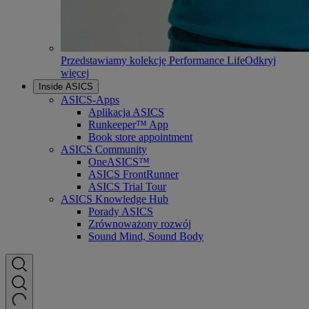
Przedstawiamy kolekcję Performance Life
Odkryj
więcej
Inside ASICS
ASICS-Apps
Aplikacja ASICS
Runkeeper™ App
Book store appointment
ASICS Community
OneASICS™
ASICS FrontRunner
ASICS Trial Tour
ASICS Knowledge Hub
Porady ASICS
Zrównoważony rozwój
Sound Mind, Sound Body