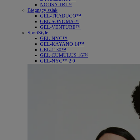
NOOSA TRI™
Biegnący szlak
GEL-TRABUCO™
GEL-SONOMA™
GEL-VENTURE™
SportStyle
GEL-NYC™
GEL-KAYANO 14™
GEL-1130™
GEL-CUMULUS 16™
GEL-NYC™ 2.0