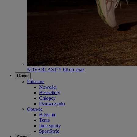
NOVABLAST™ 6
Kup teraz
Dzieci
Polecane
Nowości
Bestsellery
Chłopcy
Dziewczynki
Obuwie
Bieganie
Tenis
Inne sporty
SportStyle