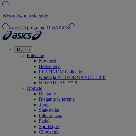
Wyszukiwarka sklepów
Korzyści programu OneASICS
Męskie
Polecane
Nowości
Bestsellery
PLATINUM Collection
Kolekcja PERFORMANCE LIFE
NOVABLAST™ 6
Obuwie
Bieganie
Bieganie w terenie
Tenis
Siatkówka
Piłka ręczna
Padel
SportStyle
Chodzenie