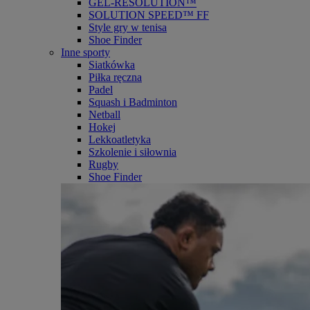
GEL-RESOLUTION™
SOLUTION SPEED™ FF
Style gry w tenisa
Shoe Finder
Inne sporty
Siatkówka
Piłka ręczna
Padel
Squash i Badminton
Netball
Hokej
Lekkoatletyka
Szkolenie i siłownia
Rugby
Shoe Finder