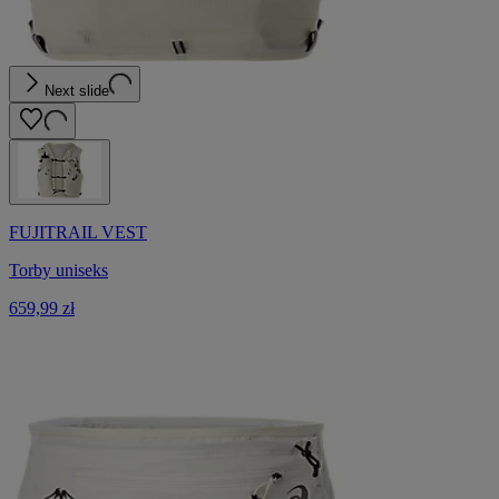
Next slide
FUJITRAIL VEST
Torby uniseks
659,99 zł