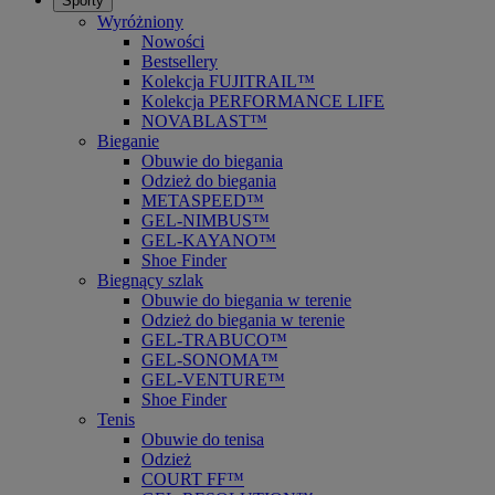
Sporty
Wyróżniony
Nowości
Bestsellery
Kolekcja FUJITRAIL™
Kolekcja PERFORMANCE LIFE
NOVABLAST™
Bieganie
Obuwie do biegania
Odzież do biegania
METASPEED™
GEL-NIMBUS™
GEL-KAYANO™
Shoe Finder
Biegnący szlak
Obuwie do biegania w terenie
Odzież do biegania w terenie
GEL-TRABUCO™
GEL-SONOMA™
GEL-VENTURE™
Shoe Finder
Tenis
Obuwie do tenisa
Odzież
COURT FF™