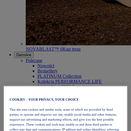
NOVABLAST™ 6
Kup teraz
Damskie
Polecane
Nowości
Bestsellery
PLATINUM Collection
Kolekcja PERFORMANCE LIFE
NOVABLAST™ 6
Obuwie
Bieganie
COOKIES – YOUR PRIVACY, YOUR CHOICE
Bieganie w terenie
Tenis
This site uses cookies and similar tools, some of which are provided by third
Siatkówka
parties, to operate and improve our site, enable social media and other features,
Piłka ręczna
support our advertising and marketing efforts, and give you the best possible
Padel
experience. These cookies and tools may enable us and these third parties to
Netball
collect user data and communications, IP address and online identifiers, referring