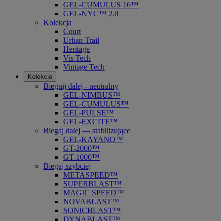
GEL-CUMULUS 16™
GEL-NYC™ 2.0
Kolekcja
Court
Urban Trail
Heritage
Vis Tech
Vintage Tech
Kolekcje
Biegnij dalej - neutralny
GEL-NIMBUS™
GEL-CUMULUS™
GEL-PULSE™
GEL-EXCITE™
Biegaj dalej — stabilizujące
GEL-KAYANO™
GT-2000™
GT-1000™
Biegaj szybciej
METASPEED™
SUPERBLAST™
MAGIC SPEED™
NOVABLAST™
SONICBLAST™
DYNABLAST™