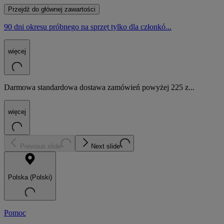
Przejdź do głównej zawartości
90 dni okresu próbnego na sprzęt tylko dla członkó...
więcej
Darmowa standardowa dostawa zamówień powyżej 225 z...
więcej
Previous slide
Next slide
Polska (Polski)
Pomoc