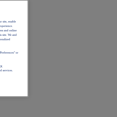
r site, enable
experience.
ess and online
s site. We and
sonalized
Preferences" or
cy
d services.