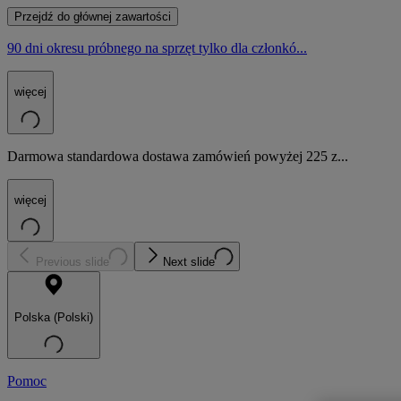
Przejdź do głównej zawartości
90 dni okresu próbnego na sprzęt tylko dla członkó...
więcej
Darmowa standardowa dostawa zamówień powyżej 225 z...
więcej
Previous slide
Next slide
Polska (Polski)
Pomoc