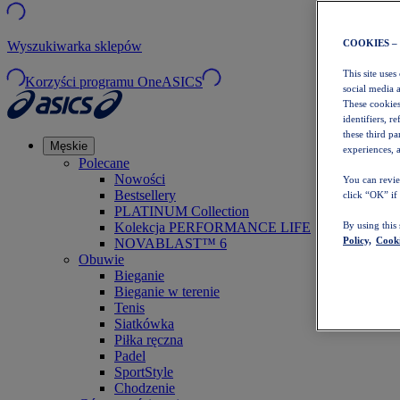
COOKIES –
Wyszukiwarka sklepów
This site uses
Korzyści programu OneASICS
social media 
These cookies
identifiers, r
these third p
Męskie
experiences, a
Polecane
Nowości
You can revie
Bestsellery
click “OK” if
PLATINUM Collection
Kolekcja PERFORMANCE LIFE
By using this
Policy,
Cooki
NOVABLAST™ 6
Obuwie
Bieganie
Bieganie w terenie
Tenis
Siatkówka
Piłka ręczna
Padel
SportStyle
Chodzenie