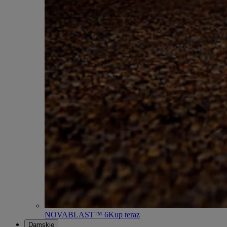
NOVABLAST™ 6
Kup teraz
Damskie