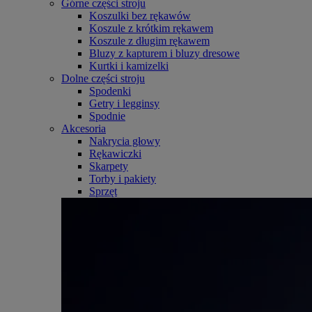
Górne części stroju
Koszulki bez rękawów
Koszule z krótkim rękawem
Koszule z długim rękawem
Bluzy z kapturem i bluzy dresowe
Kurtki i kamizelki
Dolne części stroju
Spodenki
Getry i legginsy
Spodnie
Akcesoria
Nakrycia głowy
Rękawiczki
Skarpety
Torby i pakiety
Sprzęt