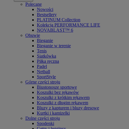
Polecane
Nowości
Bestsellery
PLATINUM Collection
Kolekcja PERFORMANCE LIFE
NOVABLAST™ 6
Obuwie
Bieganie
Bieganie w terenie
Tenis
Siatkówka
Piłka ręczna
Padel
Netball
SportStyle
Górne części stroju
Biustonosze sportowe
Koszulki bez rękawów
Koszulki z krótkim rękawem
Koszulki z długim rękawem
Bluzy z kapturem i bluzy dresowe
Kurtki i kamizelki
Dolne części stroju
Spodenki
Getry i legginsy