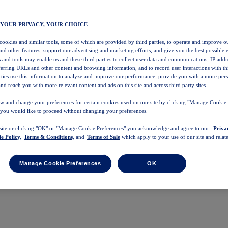
 YOUR PRIVACY, YOUR CHOICE
 cookies and similar tools, some of which are provided by third parties, to operate and improve ou
and other features, support our advertising and marketing efforts, and give you the best possible 
 and tools may enable us and these third parties to collect user data and communications, IP addr
eferring URLs and other content and browsing information, and to record user interactions with thi
arties use this information to analyze and improve our performance, provide you with a more per
nd reach you with more relevant content and ads on this site and across third party sites.
w and change your preferences for certain cookies used on our site by clicking "Manage Cookie 
 you would like to proceed without changing your preferences.
 site or clicking "OK" or "Manage Cookie Preferences" you acknowledge and agree to our
Priva
e Policy,
Terms & Conditions,
and
Terms of Sale
which apply to your use of our site and relate
Manage Cookie Preferences
OK