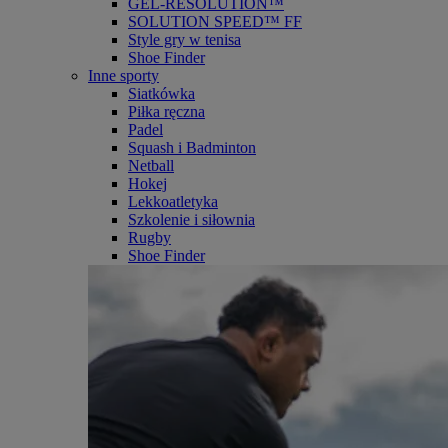
GEL-RESOLUTION™
SOLUTION SPEED™ FF
Style gry w tenisa
Shoe Finder
Inne sporty
Siatkówka
Piłka ręczna
Padel
Squash i Badminton
Netball
Hokej
Lekkoatletyka
Szkolenie i siłownia
Rugby
Shoe Finder