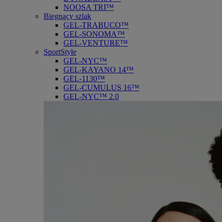
NOOSA TRI™
Biegnący szlak
GEL-TRABUCO™
GEL-SONOMA™
GEL-VENTURE™
SportStyle
GEL-NYC™
GEL-KAYANO 14™
GEL-1130™
GEL-CUMULUS 16™
GEL-NYC™ 2.0