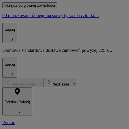
Przejdź do głównej zawartości
90 dni okresu próbnego na sprzęt tylko dla członkó...
więcej
Darmowa standardowa dostawa zamówień powyżej 225 z...
więcej
Previous slide
Next slide
Polska (Polski)
Pomoc