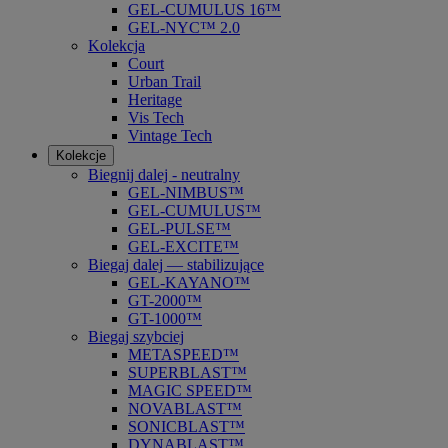
GEL-CUMULUS 16™
GEL-NYC™ 2.0
Kolekcja
Court
Urban Trail
Heritage
Vis Tech
Vintage Tech
Kolekcje
Biegnij dalej - neutralny
GEL-NIMBUS™
GEL-CUMULUS™
GEL-PULSE™
GEL-EXCITE™
Biegaj dalej — stabilizujące
GEL-KAYANO™
GT-2000™
GT-1000™
Biegaj szybciej
METASPEED™
SUPERBLAST™
MAGIC SPEED™
NOVABLAST™
SONICBLAST™
DYNABLAST™