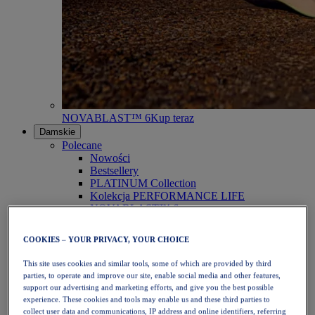
NOVABLAST™ 6
Kup teraz
Damskie
Polecane
Nowości
Bestsellery
PLATINUM Collection
Kolekcja PERFORMANCE LIFE
NOVABLAST™ 6
Obuwie
Bieganie
COOKIES – YOUR PRIVACY, YOUR CHOICE
Bieganie w terenie
Tenis
This site uses cookies and similar tools, some of which are provided by third
Siatkówka
parties, to operate and improve our site, enable social media and other features,
Piłka ręczna
support our advertising and marketing efforts, and give you the best possible
Padel
experience. These cookies and tools may enable us and these third parties to
Netball
collect user data and communications, IP address and online identifiers, referring