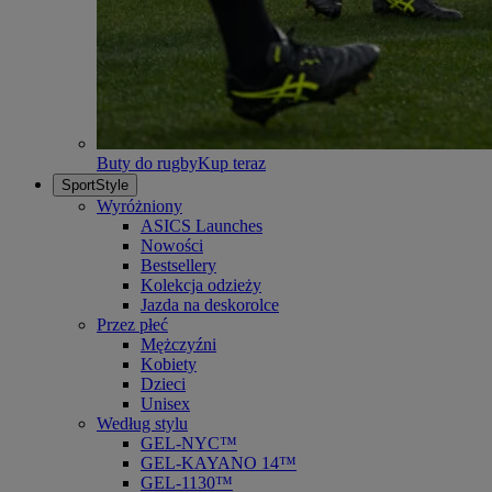
Buty do rugby
Kup teraz
SportStyle
Wyróżniony
ASICS Launches
Nowości
Bestsellery
Kolekcja odzieży
Jazda na deskorolce
Przez płeć
Mężczyźni
Kobiety
Dzieci
Unisex
Według stylu
GEL-NYC™
GEL-KAYANO 14™
GEL-1130™