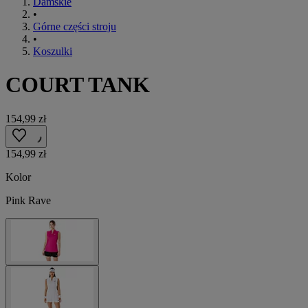
Damskie
•
Górne części stroju
•
Koszulki
COURT TANK
154,99 zł
154,99 zł
Kolor
Pink Rave