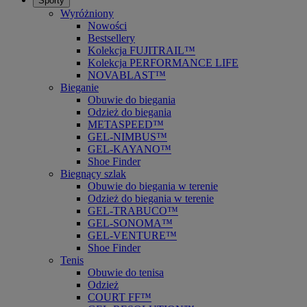
Sporty
Wyróżniony
Nowości
Bestsellery
Kolekcja FUJITRAIL™
Kolekcja PERFORMANCE LIFE
NOVABLAST™
Bieganie
Obuwie do biegania
Odzież do biegania
METASPEED™
GEL-NIMBUS™
GEL-KAYANO™
Shoe Finder
Biegnący szlak
Obuwie do biegania w terenie
Odzież do biegania w terenie
GEL-TRABUCO™
GEL-SONOMA™
GEL-VENTURE™
Shoe Finder
Tenis
Obuwie do tenisa
Odzież
COURT FF™