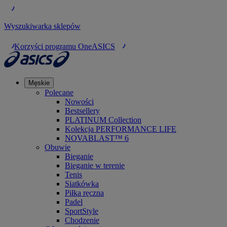
Wyszukiwarka sklepów
Korzyści programu OneASICS
Męskie
Polecane
Nowości
Bestsellery
PLATINUM Collection
Kolekcja PERFORMANCE LIFE
NOVABLAST™ 6
Obuwie
Bieganie
Bieganie w terenie
Tenis
Siatkówka
Piłka ręczna
Padel
SportStyle
Chodzenie