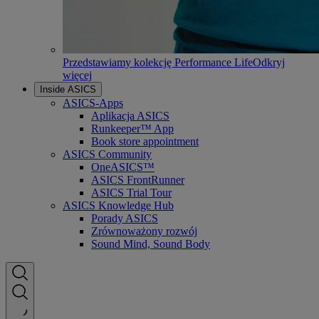
Przedstawiamy kolekcję Performance Life
Odkryj
więcej
Inside ASICS
ASICS-Apps
Aplikacja ASICS
Runkeeper™ App
Book store appointment
ASICS Community
OneASICS™
ASICS FrontRunner
ASICS Trial Tour
ASICS Knowledge Hub
Porady ASICS
Zrównoważony rozwój
Sound Mind, Sound Body