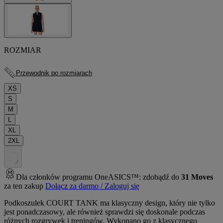
ROZMIAR
Przewodnik po rozmiarach
XS
S
M
L
XL
2XL
.
.
.
Dla członków programu OneASICS™: zdobądź do
31
Moves
za ten zakup
Dołącz za darmo / Zaloguj się
Podkoszulek COURT TANK ma klasyczny design, który nie tylko
jest ponadczasowy, ale również sprawdzi się doskonale podczas
różnych rozgrywek i treningów. Wykonano go z klasycznego