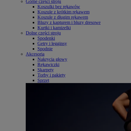
Górne części stroju
Koszulki bez rękawów
Koszule z krótkim rękawem
Koszule z długim rękawem
Bluzy z kapturem i bluzy dresowe
Kurtki i kamizelki
Dolne części stroju
Spodenki
Getry i legginsy
Spodnie
Akcesoria
Nakrycia głowy
Rękawiczki
Skarpety
Torby i pakiety
Sprzęt