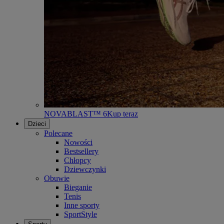
NOVABLAST™ 6
Kup teraz
Dzieci
Polecane
Nowości
Bestsellery
Chłopcy
Dziewczynki
Obuwie
Bieganie
Tenis
Inne sporty
SportStyle