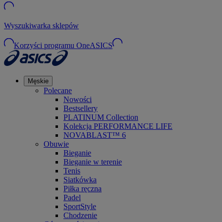
Wyszukiwarka sklepów
Korzyści programu OneASICS
Męskie
Polecane
Nowości
Bestsellery
PLATINUM Collection
Kolekcja PERFORMANCE LIFE
NOVABLAST™ 6
Obuwie
Bieganie
Bieganie w terenie
Tenis
Siatkówka
Piłka ręczna
Padel
SportStyle
Chodzenie