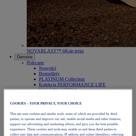
NOVABLAST™ 6
Kup teraz
Damskie
Polecane
Nowości
Bestsellery
PLATINUM Collection
Kolekcja PERFORMANCE LIFE
NOVABLAST™ 6
Obuwie
Bieganie
COOKIES – YOUR PRIVACY, YOUR CHOICE
Bieganie w terenie
Tenis
This site uses cookies and similar tools, some of which are provided by third
Siatkówka
parties, to operate and improve our site, enable social media and other features,
Piłka ręczna
support our advertising and marketing efforts, and give you the best possible
Padel
experience. These cookies and tools may enable us and these third parties to
Netball
collect user data and communications, IP address and online identifiers, referring