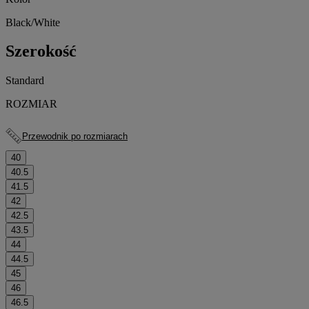
Black/White
Szerokość
Standard
ROZMIAR
Przewodnik po rozmiarach
40
40.5
41.5
42
42.5
43.5
44
44.5
45
46
46.5