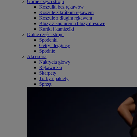
Górne części stroju
Koszulki bez rękawów
Koszule z krótkim rękawem
Koszule z długim rękawem
Bluzy z kapturem i bluzy dresowe
Kurtki i kamizelki
Dolne części stroju
Spodenki
Getry i legginsy
Spodnie
Akcesoria
Nakrycia głowy
Rękawiczki
Skarpety
Torby i pakiety
Sprzęt