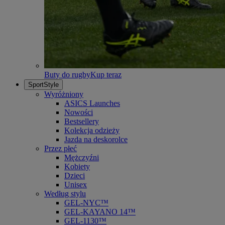
Buty do rugby
Kup teraz
SportStyle
Wyróżniony
ASICS Launches
Nowości
Bestsellery
Kolekcja odzieży
Jazda na deskorolce
Przez płeć
Mężczyźni
Kobiety
Dzieci
Unisex
Według stylu
GEL-NYC™
GEL-KAYANO 14™
GEL-1130™