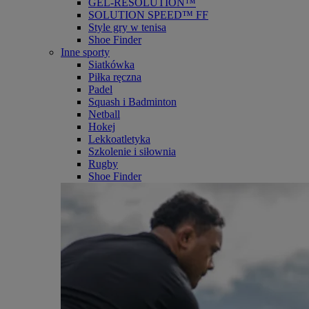
GEL-RESOLUTION™
SOLUTION SPEED™ FF
Style gry w tenisa
Shoe Finder
Inne sporty
Siatkówka
Piłka ręczna
Padel
Squash i Badminton
Netball
Hokej
Lekkoatletyka
Szkolenie i siłownia
Rugby
Shoe Finder