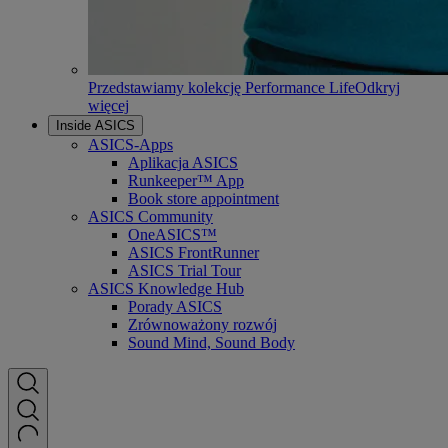
Przedstawiamy kolekcję Performance Life
Odkryj
więcej
Inside ASICS
ASICS-Apps
Aplikacja ASICS
Runkeeper™ App
Book store appointment
ASICS Community
OneASICS™
ASICS FrontRunner
ASICS Trial Tour
ASICS Knowledge Hub
Porady ASICS
Zrównoważony rozwój
Sound Mind, Sound Body