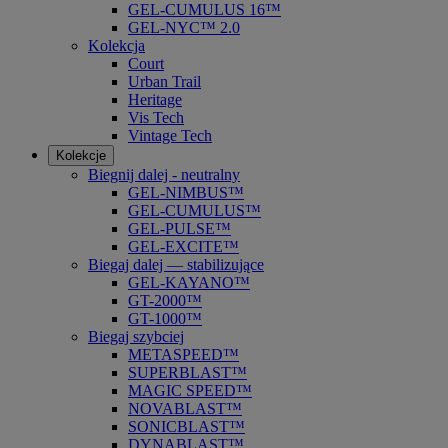
GEL-CUMULUS 16™
GEL-NYC™ 2.0
Kolekcja
Court
Urban Trail
Heritage
Vis Tech
Vintage Tech
Kolekcje
Biegnij dalej - neutralny
GEL-NIMBUS™
GEL-CUMULUS™
GEL-PULSE™
GEL-EXCITE™
Biegaj dalej — stabilizujące
GEL-KAYANO™
GT-2000™
GT-1000™
Biegaj szybciej
METASPEED™
SUPERBLAST™
MAGIC SPEED™
NOVABLAST™
SONICBLAST™
DYNABLAST™