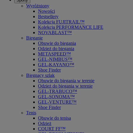
Sporty
Wyróżniony
Nowości
Bestsellery
Kolekcja FUJITRAIL™
Kolekcja PERFORMANCE LIFE
NOVABLAST™
Bieganie
Obuwie do biegania
Odzież do biegania
METASPEED™
GEL-NIMBUS™
GEL-KAYANO™
Shoe Finder
Biegnący szlak
Obuwie do biegania w terenie
Odzież do biegania w terenie
GEL-TRABUCO™
GEL-SONOMA™
GEL-VENTURE™
Shoe Finder
Tenis
Obuwie do tenisa
Odzież
COURT FF™