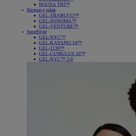
NOOSA TRI™
Biegnący szlak
GEL-TRABUCO™
GEL-SONOMA™
GEL-VENTURE™
SportStyle
GEL-NYC™
GEL-KAYANO 14™
GEL-1130™
GEL-CUMULUS 16™
GEL-NYC™ 2.0