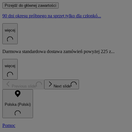
Przejdź do głównej zawartości
90 dni okresu próbnego na sprzęt tylko dla członkó...
więcej
Darmowa standardowa dostawa zamówień powyżej 225 z...
więcej
Previous slide
Next slide
Polska (Polski)
Pomoc