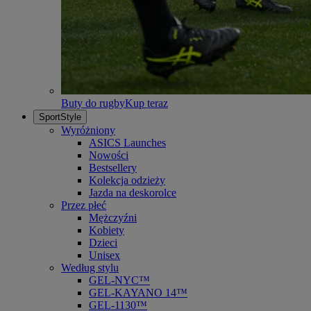
Buty do rugby
Kup teraz
SportStyle
Wyróżniony
ASICS Launches
Nowości
Bestsellery
Kolekcja odzieży
Jazda na deskorolce
Przez płeć
Mężczyźni
Kobiety
Dzieci
Unisex
Według stylu
GEL-NYC™
GEL-KAYANO 14™
GEL-1130™