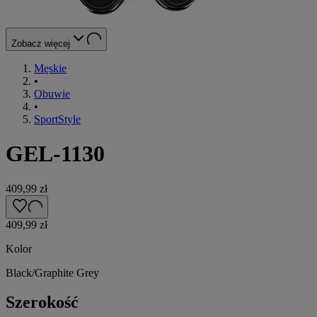
Zobacz więcej
Męskie
•
Obuwie
•
SportStyle
GEL-1130
409,99 zł
409,99 zł
Kolor
Black/Graphite Grey
Szerokość