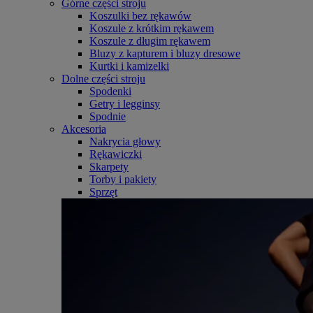
Górne części stroju
Koszulki bez rękawów
Koszule z krótkim rękawem
Koszule z długim rękawem
Bluzy z kapturem i bluzy dresowe
Kurtki i kamizelki
Dolne części stroju
Spodenki
Getry i legginsy
Spodnie
Akcesoria
Nakrycia głowy
Rękawiczki
Skarpety
Torby i pakiety
Sprzęt