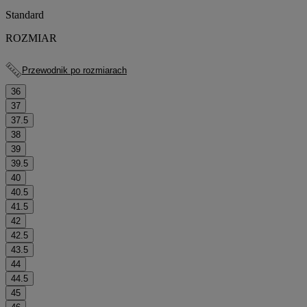
Standard
ROZMIAR
Przewodnik po rozmiarach
36
37
37.5
38
39
39.5
40
40.5
41.5
42
42.5
43.5
44
44.5
45