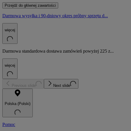
Przejdź do głównej zawartości
Darmowa wysyłka i 90-dniowy okres próbny sprzętu d...
więcej
Darmowa standardowa dostawa zamówień powyżej 225 z...
więcej
Previous slide
Next slide
Polska (Polski)
Pomoc