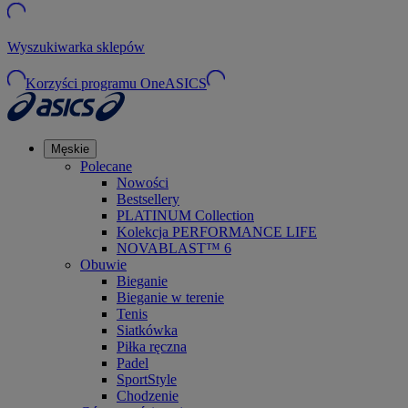
Wyszukiwarka sklepów
Korzyści programu OneASICS
Męskie
Polecane
Nowości
Bestsellery
PLATINUM Collection
Kolekcja PERFORMANCE LIFE
NOVABLAST™ 6
Obuwie
Bieganie
Bieganie w terenie
Tenis
Siatkówka
Piłka ręczna
Padel
SportStyle
Chodzenie