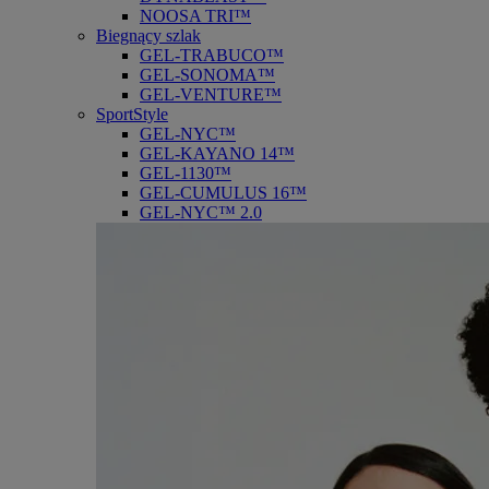
NOOSA TRI™
Biegnący szlak
GEL-TRABUCO™
GEL-SONOMA™
GEL-VENTURE™
SportStyle
GEL-NYC™
GEL-KAYANO 14™
GEL-1130™
GEL-CUMULUS 16™
GEL-NYC™ 2.0