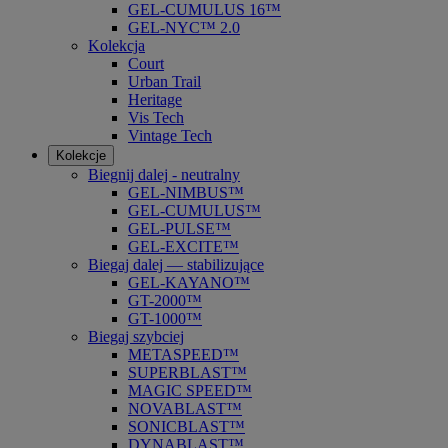
GEL-CUMULUS 16™
GEL-NYC™ 2.0
Kolekcja
Court
Urban Trail
Heritage
Vis Tech
Vintage Tech
Kolekcje
Biegnij dalej - neutralny
GEL-NIMBUS™
GEL-CUMULUS™
GEL-PULSE™
GEL-EXCITE™
Biegaj dalej — stabilizujące
GEL-KAYANO™
GT-2000™
GT-1000™
Biegaj szybciej
METASPEED™
SUPERBLAST™
MAGIC SPEED™
NOVABLAST™
SONICBLAST™
DYNABLAST™