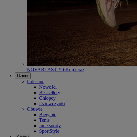
NOVABLAST™ 6
Kup teraz
Dzieci
Polecane
Nowości
Bestsellery
Chłopcy
Dziewczynki
Obuwie
Bieganie
Tenis
Inne sporty
SportStyle