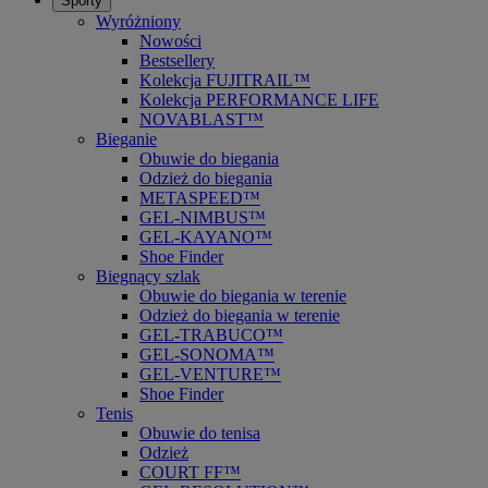
Sporty
Wyróżniony
Nowości
Bestsellery
Kolekcja FUJITRAIL™
Kolekcja PERFORMANCE LIFE
NOVABLAST™
Bieganie
Obuwie do biegania
Odzież do biegania
METASPEED™
GEL-NIMBUS™
GEL-KAYANO™
Shoe Finder
Biegnący szlak
Obuwie do biegania w terenie
Odzież do biegania w terenie
GEL-TRABUCO™
GEL-SONOMA™
GEL-VENTURE™
Shoe Finder
Tenis
Obuwie do tenisa
Odzież
COURT FF™