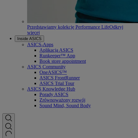
Przedstawiamy kolekcję Performance Life
Odkryj
więcej
Inside ASICS
ASICS-Apps
Aplikacja ASICS
Runkeeper™ App
Book store appointment
ASICS Community
OneASICS™
ASICS FrontRunner
ASICS Trial Tour
ASICS Knowledge Hub
Porady ASICS
Zrównoważony rozwój
Sound Mind, Sound Body