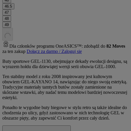
46
46.5
47
48
49
.
.
.
Dla członków programu OneASICS™: zdobądź do
82
Moves
za ten zakup
Dołącz za darmo / Zaloguj się
Buty sportowe GEL-1130, obejmujące dekady ewolucji designu, są
wyrazem hołdu dla dziewiątej wersji serii obuwia GEL-1000.
Ten stabilny model z roku 2008 inspirowany jest kultowym
obuwiem GEL-KAYANO 14, nawiązując do niego swoją estetyką.
Tradycyjne materiały tamtych butów zostały zamienione na
skórzane wstawki, aby nadać temu modelowi bardziej nowoczesnej
estetyki.
Ponadto te wygodne buty biegowe w stylu retro są także idealne do
chodzenia po ulicy, gdyż zastosowano w nich technologię GEL w
obszarze pięty, aby zapewnić Ci komfort przez cały dzień.