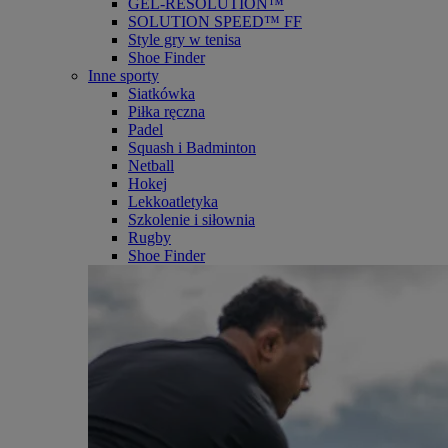
GEL-RESOLUTION™
SOLUTION SPEED™ FF
Style gry w tenisa
Shoe Finder
Inne sporty
Siatkówka
Piłka ręczna
Padel
Squash i Badminton
Netball
Hokej
Lekkoatletyka
Szkolenie i siłownia
Rugby
Shoe Finder