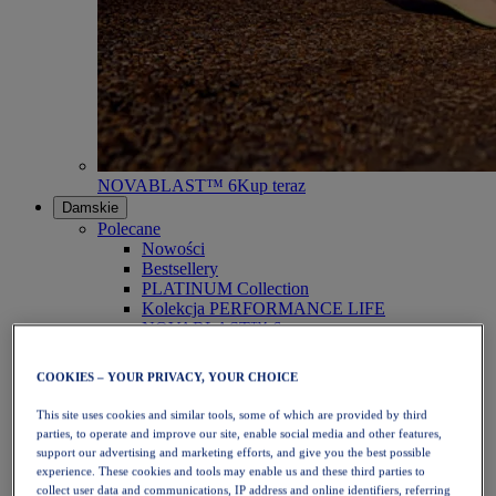
NOVABLAST™ 6
Kup teraz
Damskie
Polecane
Nowości
Bestsellery
PLATINUM Collection
Kolekcja PERFORMANCE LIFE
NOVABLAST™ 6
Obuwie
Bieganie
COOKIES – YOUR PRIVACY, YOUR CHOICE
Bieganie w terenie
Tenis
This site uses cookies and similar tools, some of which are provided by third
Siatkówka
parties, to operate and improve our site, enable social media and other features,
Piłka ręczna
support our advertising and marketing efforts, and give you the best possible
Padel
experience. These cookies and tools may enable us and these third parties to
Netball
collect user data and communications, IP address and online identifiers, referring