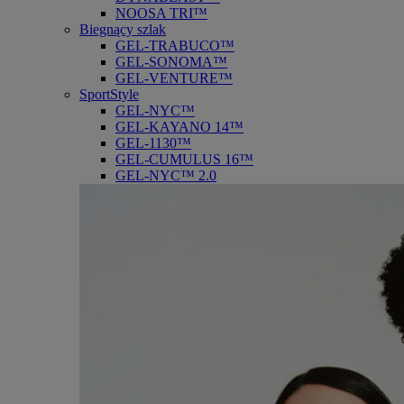
NOOSA TRI™
Biegnący szlak
GEL-TRABUCO™
GEL-SONOMA™
GEL-VENTURE™
SportStyle
GEL-NYC™
GEL-KAYANO 14™
GEL-1130™
GEL-CUMULUS 16™
GEL-NYC™ 2.0