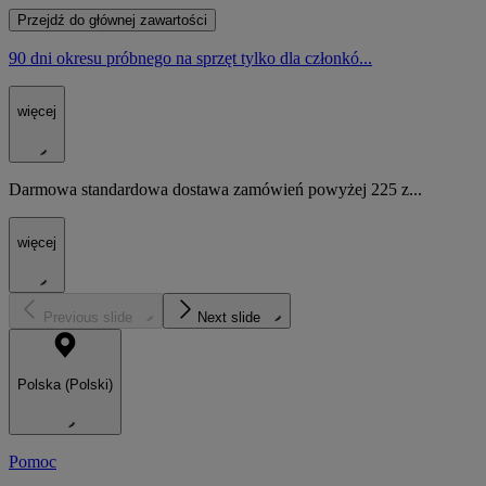
Przejdź do głównej zawartości
90 dni okresu próbnego na sprzęt tylko dla członkó...
więcej
Darmowa standardowa dostawa zamówień powyżej 225 z...
więcej
Previous slide
Next slide
Polska (Polski)
Pomoc