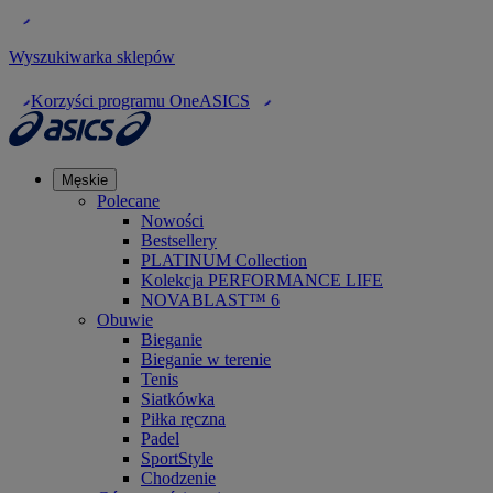
Wyszukiwarka sklepów
Korzyści programu OneASICS
Męskie
Polecane
Nowości
Bestsellery
PLATINUM Collection
Kolekcja PERFORMANCE LIFE
NOVABLAST™ 6
Obuwie
Bieganie
Bieganie w terenie
Tenis
Siatkówka
Piłka ręczna
Padel
SportStyle
Chodzenie