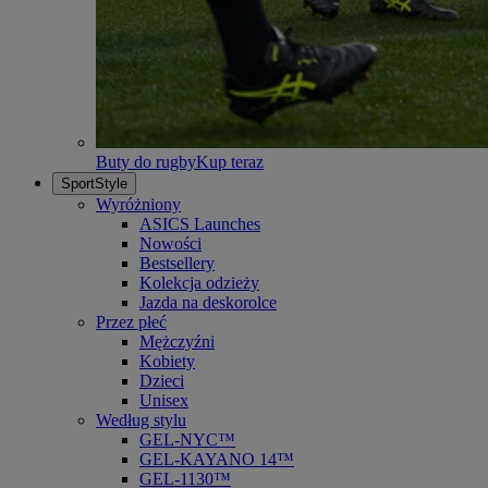
Buty do rugby
Kup teraz
SportStyle
Wyróżniony
ASICS Launches
Nowości
Bestsellery
Kolekcja odzieży
Jazda na deskorolce
Przez płeć
Mężczyźni
Kobiety
Dzieci
Unisex
Według stylu
GEL-NYC™
GEL-KAYANO 14™
GEL-1130™