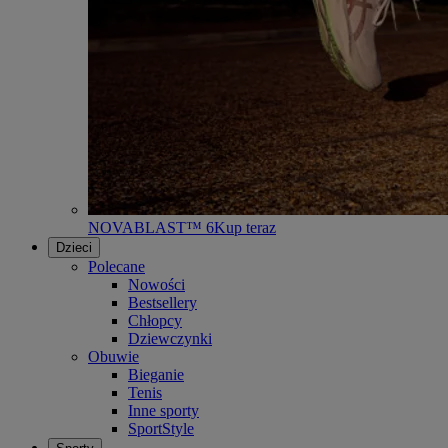
NOVABLAST™ 6
Kup teraz
Dzieci
Polecane
Nowości
Bestsellery
Chłopcy
Dziewczynki
Obuwie
Bieganie
Tenis
Inne sporty
SportStyle