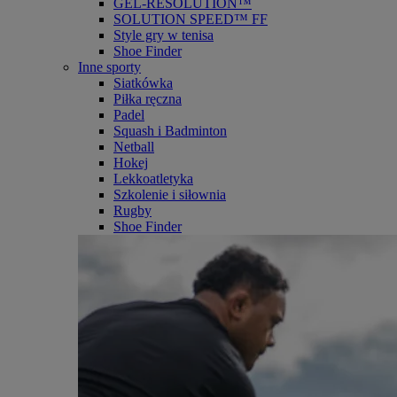
GEL-RESOLUTION™
SOLUTION SPEED™ FF
Style gry w tenisa
Shoe Finder
Inne sporty
Siatkówka
Piłka ręczna
Padel
Squash i Badminton
Netball
Hokej
Lekkoatletyka
Szkolenie i siłownia
Rugby
Shoe Finder