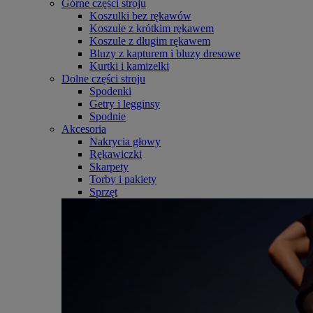
Górne części stroju
Koszulki bez rękawów
Koszule z krótkim rękawem
Koszule z długim rękawem
Bluzy z kapturem i bluzy dresowe
Kurtki i kamizelki
Dolne części stroju
Spodenki
Getry i legginsy
Spodnie
Akcesoria
Nakrycia głowy
Rękawiczki
Skarpety
Torby i pakiety
Sprzęt