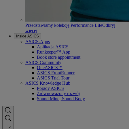
Przedstawiamy kolekcję Performance Life
Odkryj
więcej
Inside ASICS
ASICS-Apps
Aplikacja ASICS
Runkeeper™ App
Book store appointment
ASICS Community
OneASICS™
ASICS FrontRunner
ASICS Trial Tour
ASICS Knowledge Hub
Porady ASICS
Zrównoważony rozwój
Sound Mind, Sound Body