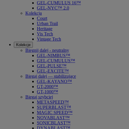
GEL-CUMULUS 16™
GEL-NYC™ 2.0
Kolekcja
Court
Urban Trail
Heritage
Vis Tech
Vintage Tech
Kolekcje
Biegnij dalej - neutralny
GEL-NIMBUS™
GEL-CUMULUS™
GEL-PULSE™
GEL-EXCITE™
Biegaj dalej — stabilizujące
GEL-KAYANO™
GT-2000™
GT-1000™
Biegaj szybciej
METASPEED™
SUPERBLAST™
MAGIC SPEED™
NOVABLAST™
SONICBLAST™
DYNABLAST™