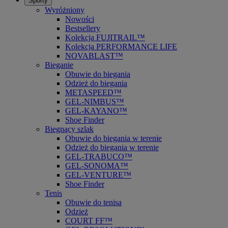
Sporty
Wyróżniony
Nowości
Bestsellery
Kolekcja FUJITRAIL™
Kolekcja PERFORMANCE LIFE
NOVABLAST™
Bieganie
Obuwie do biegania
Odzież do biegania
METASPEED™
GEL-NIMBUS™
GEL-KAYANO™
Shoe Finder
Biegnący szlak
Obuwie do biegania w terenie
Odzież do biegania w terenie
GEL-TRABUCO™
GEL-SONOMA™
GEL-VENTURE™
Shoe Finder
Tenis
Obuwie do tenisa
Odzież
COURT FF™