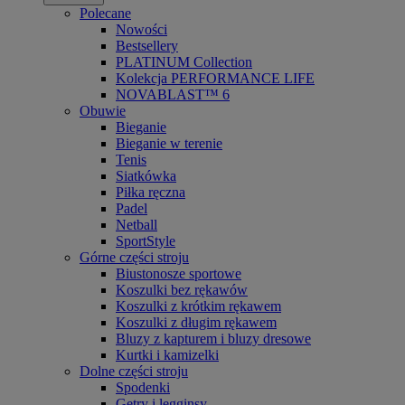
Polecane
Nowości
Bestsellery
PLATINUM Collection
Kolekcja PERFORMANCE LIFE
NOVABLAST™ 6
Obuwie
Bieganie
Bieganie w terenie
Tenis
Siatkówka
Piłka ręczna
Padel
Netball
SportStyle
Górne części stroju
Biustonosze sportowe
Koszulki bez rękawów
Koszulki z krótkim rękawem
Koszulki z długim rękawem
Bluzy z kapturem i bluzy dresowe
Kurtki i kamizelki
Dolne części stroju
Spodenki
Getry i legginsy