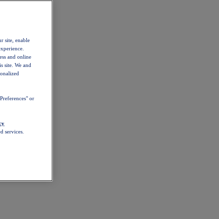
r site, enable
experience.
ess and online
s site. We and
sonalized
Preferences" or
cy
d services.