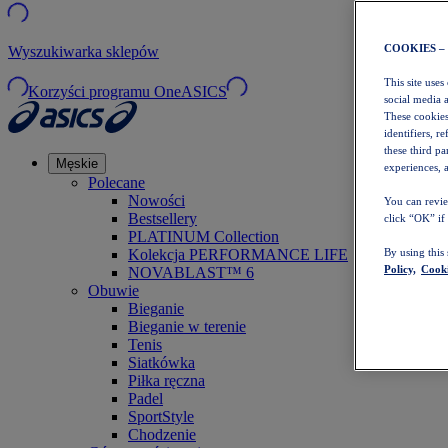
COOKIES –
Wyszukiwarka sklepów
This site uses
Korzyści programu OneASICS
social media 
These cookies
identifiers, r
these third p
Męskie
experiences, a
Polecane
Nowości
You can revie
Bestsellery
click “OK” if
PLATINUM Collection
Kolekcja PERFORMANCE LIFE
By using this
Policy,
Cooki
NOVABLAST™ 6
Obuwie
Bieganie
Bieganie w terenie
Tenis
Siatkówka
Piłka ręczna
Padel
SportStyle
Chodzenie