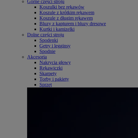
Górne części stroju
Koszulki bez rękawów
Koszule z krótkim rękawem
Koszule z długim rękawem
Bluzy z kapturem i bluzy dresowe
Kurtki i kamizelki
Dolne części stroju
Spodenki
Getry i legginsy
Spodnie
Akcesoria
Nakrycia głowy
Rękawiczki
Skarpety
Torby i pakiety
Sprzęt