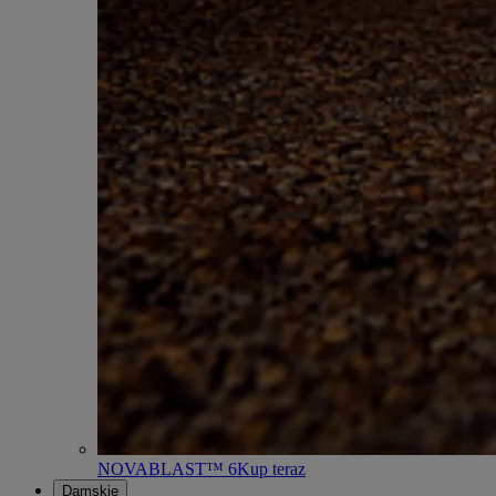
NOVABLAST™ 6
Kup teraz
Damskie