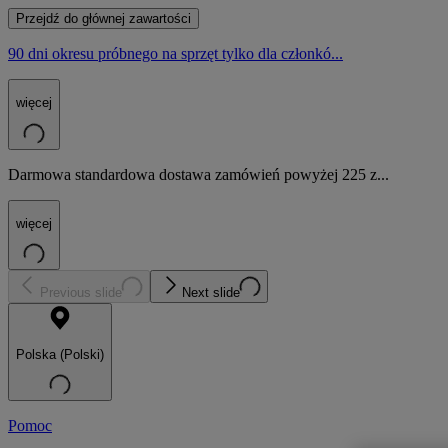
Przejdź do głównej zawartości
90 dni okresu próbnego na sprzęt tylko dla członkó...
więcej
Darmowa standardowa dostawa zamówień powyżej 225 z...
więcej
Previous slide
Next slide
Polska (Polski)
Pomoc