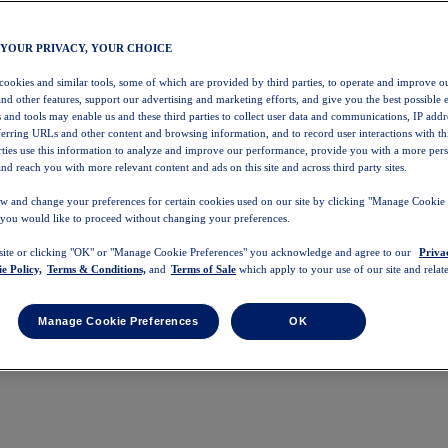
 YOUR PRIVACY, YOUR CHOICE
 cookies and similar tools, some of which are provided by third parties, to operate and improve ou
and other features, support our advertising and marketing efforts, and give you the best possible 
 and tools may enable us and these third parties to collect user data and communications, IP addr
eferring URLs and other content and browsing information, and to record user interactions with thi
arties use this information to analyze and improve our performance, provide you with a more per
nd reach you with more relevant content and ads on this site and across third party sites.
w and change your preferences for certain cookies used on our site by clicking "Manage Cookie 
 you would like to proceed without changing your preferences.
 site or clicking "OK" or "Manage Cookie Preferences" you acknowledge and agree to our
Priva
e Policy,
Terms & Conditions,
and
Terms of Sale
which apply to your use of our site and relate
Manage Cookie Preferences
OK