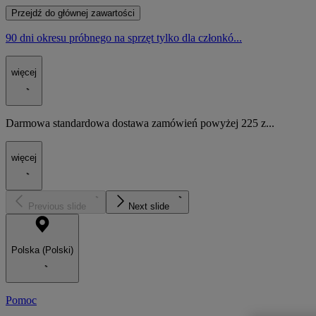
Przejdź do głównej zawartości
90 dni okresu próbnego na sprzęt tylko dla członkó...
więcej
Darmowa standardowa dostawa zamówień powyżej 225 z...
więcej
Previous slide
Next slide
Polska (Polski)
Pomoc