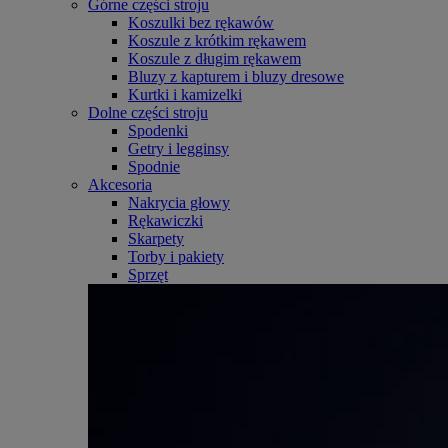
Górne części stroju
Koszulki bez rękawów
Koszule z krótkim rękawem
Koszule z długim rękawem
Bluzy z kapturem i bluzy dresowe
Kurtki i kamizelki
Dolne części stroju
Spodenki
Getry i legginsy
Spodnie
Akcesoria
Nakrycia głowy
Rękawiczki
Skarpety
Torby i pakiety
Sprzęt