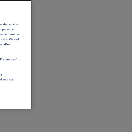
r site, enable
experience.
ess and online
s site. We and
sonalized
Preferences" or
cy
d services.