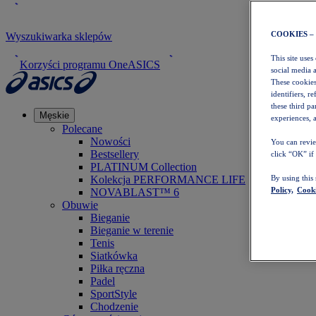
COOKIES –
Wyszukiwarka sklepów
This site uses
Korzyści programu OneASICS
social media 
These cookies
identifiers, r
these third p
Męskie
experiences, a
Polecane
Nowości
You can revie
Bestsellery
click “OK” if
PLATINUM Collection
Kolekcja PERFORMANCE LIFE
By using this
Policy,
Cooki
NOVABLAST™ 6
Obuwie
Bieganie
Bieganie w terenie
Tenis
Siatkówka
Piłka ręczna
Padel
SportStyle
Chodzenie