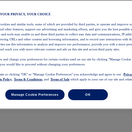
 YOUR PRIVACY, YOUR CHOICE
 cookies and similar tools, some of which are provided by third parties, to operate and improve ou
and other features, support our advertising and marketing efforts, and give you the best possible 
 and tools may enable us and these third parties to collect user data and communications, IP addr
eferring URLs and other content and browsing information, and to record user interactions with thi
arties use this information to analyze and improve our performance, provide you with a more per
nd reach you with more relevant content and ads on this site and across third party sites.
w and change your preferences for certain cookies used on our site by clicking "Manage Cookie 
 you would like to proceed without changing your preferences.
 site or clicking "OK" or "Manage Cookie Preferences" you acknowledge and agree to our
Priva
e Policy,
Terms & Conditions,
and
Terms of Sale
which apply to your use of our site and relate
Manage Cookie Preferences
OK