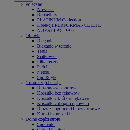
Polecane
Nowości
Bestsellery
PLATINUM Collection
Kolekcja PERFORMANCE LIFE
NOVABLAST™ 6
Obuwie
Bieganie
Bieganie w terenie
Tenis
Siatkówka
Piłka ręczna
Padel
Netball
SportStyle
Górne części stroju
Biustonosze sportowe
Koszulki bez rękawów
Koszulki z krótkim rękawem
Koszulki z długim rękawem
Bluzy z kapturem i bluzy dresowe
Kurtki i kamizelki
Dolne części stroju
Spodenki
Getry i legginsy