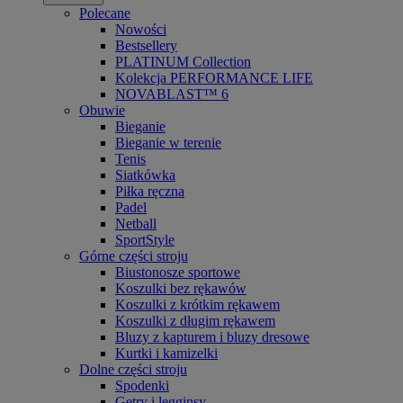
Polecane
Nowości
Bestsellery
PLATINUM Collection
Kolekcja PERFORMANCE LIFE
NOVABLAST™ 6
Obuwie
Bieganie
Bieganie w terenie
Tenis
Siatkówka
Piłka ręczna
Padel
Netball
SportStyle
Górne części stroju
Biustonosze sportowe
Koszulki bez rękawów
Koszulki z krótkim rękawem
Koszulki z długim rękawem
Bluzy z kapturem i bluzy dresowe
Kurtki i kamizelki
Dolne części stroju
Spodenki
Getry i legginsy