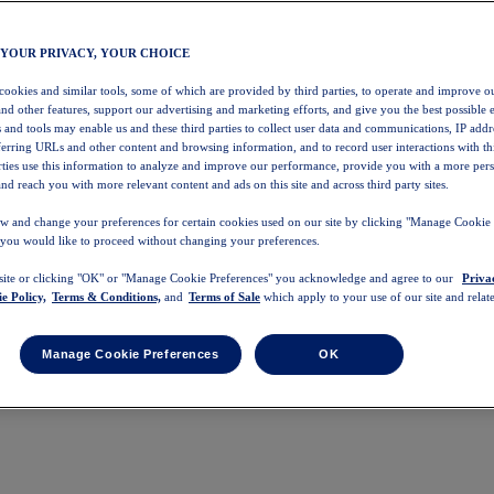
 YOUR PRIVACY, YOUR CHOICE
 cookies and similar tools, some of which are provided by third parties, to operate and improve ou
and other features, support our advertising and marketing efforts, and give you the best possible 
 and tools may enable us and these third parties to collect user data and communications, IP addr
eferring URLs and other content and browsing information, and to record user interactions with thi
arties use this information to analyze and improve our performance, provide you with a more per
nd reach you with more relevant content and ads on this site and across third party sites.
w and change your preferences for certain cookies used on our site by clicking "Manage Cookie 
 you would like to proceed without changing your preferences.
 site or clicking "OK" or "Manage Cookie Preferences" you acknowledge and agree to our
Priva
e Policy,
Terms & Conditions,
and
Terms of Sale
which apply to your use of our site and relate
Manage Cookie Preferences
OK