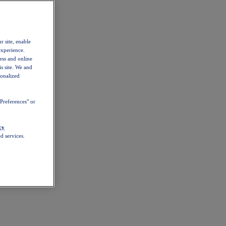
r site, enable
experience.
ess and online
s site. We and
sonalized
Preferences" or
cy
d services.