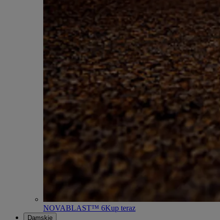
NOVABLAST™ 6
Kup teraz
Damskie