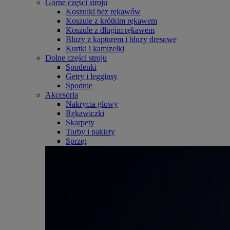
Górne części stroju
Koszulki bez rękawów
Koszule z krótkim rękawem
Koszule z długim rękawem
Bluzy z kapturem i bluzy dresowe
Kurtki i kamizelki
Dolne części stroju
Spodenki
Getry i legginsy
Spodnie
Akcesoria
Nakrycia głowy
Rękawiczki
Skarpety
Torby i pakiety
Sprzęt