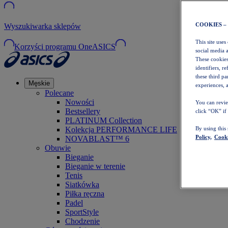
COOKIES –
Wyszukiwarka sklepów
This site uses
Korzyści programu OneASICS
social media 
These cookies
identifiers, r
these third p
Męskie
experiences, a
Polecane
Nowości
You can revie
Bestsellery
click “OK” if
PLATINUM Collection
Kolekcja PERFORMANCE LIFE
By using this
Policy,
Cooki
NOVABLAST™ 6
Obuwie
Bieganie
Bieganie w terenie
Tenis
Siatkówka
Piłka ręczna
Padel
SportStyle
Chodzenie