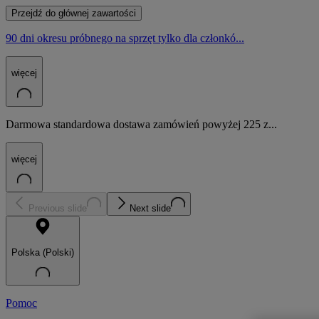
Przejdź do głównej zawartości
90 dni okresu próbnego na sprzęt tylko dla członkó...
więcej
Darmowa standardowa dostawa zamówień powyżej 225 z...
więcej
Previous slide
Next slide
Polska (Polski)
Pomoc