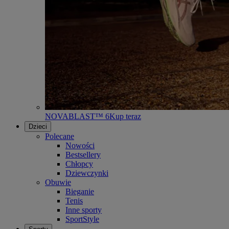
NOVABLAST™ 6
Kup teraz
Dzieci
Polecane
Nowości
Bestsellery
Chłopcy
Dziewczynki
Obuwie
Bieganie
Tenis
Inne sporty
SportStyle