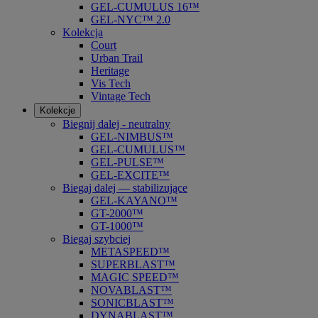
GEL-CUMULUS 16™
GEL-NYC™ 2.0
Kolekcja
Court
Urban Trail
Heritage
Vis Tech
Vintage Tech
Kolekcje
Biegnij dalej - neutralny
GEL-NIMBUS™
GEL-CUMULUS™
GEL-PULSE™
GEL-EXCITE™
Biegaj dalej — stabilizujące
GEL-KAYANO™
GT-2000™
GT-1000™
Biegaj szybciej
METASPEED™
SUPERBLAST™
MAGIC SPEED™
NOVABLAST™
SONICBLAST™
DYNABLAST™