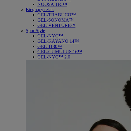
NOOSA TRI™
Biegnący szlak
GEL-TRABUCO™
GEL-SONOMA™
GEL-VENTURE™
SportStyle
GEL-NYC™
GEL-KAYANO 14™
GEL-1130™
GEL-CUMULUS 16™
GEL-NYC™ 2.0