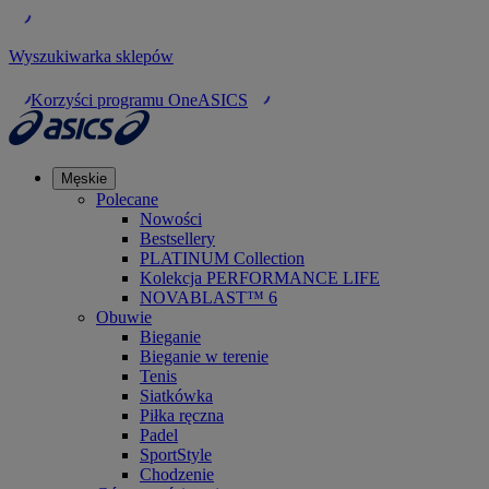
Wyszukiwarka sklepów
Korzyści programu OneASICS
Męskie
Polecane
Nowości
Bestsellery
PLATINUM Collection
Kolekcja PERFORMANCE LIFE
NOVABLAST™ 6
Obuwie
Bieganie
Bieganie w terenie
Tenis
Siatkówka
Piłka ręczna
Padel
SportStyle
Chodzenie