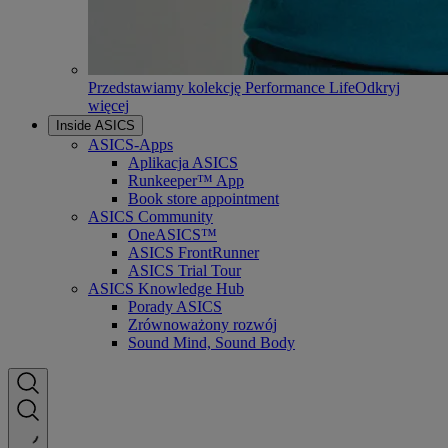
Przedstawiamy kolekcję Performance Life
Odkryj
więcej
Inside ASICS
ASICS-Apps
Aplikacja ASICS
Runkeeper™ App
Book store appointment
ASICS Community
OneASICS™
ASICS FrontRunner
ASICS Trial Tour
ASICS Knowledge Hub
Porady ASICS
Zrównoważony rozwój
Sound Mind, Sound Body