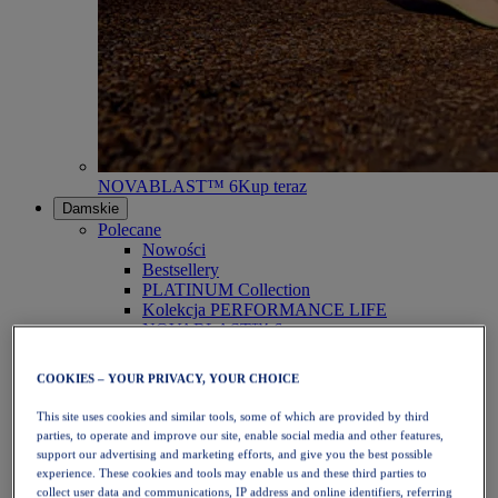
NOVABLAST™ 6
Kup teraz
Damskie
Polecane
Nowości
Bestsellery
PLATINUM Collection
Kolekcja PERFORMANCE LIFE
NOVABLAST™ 6
Obuwie
Bieganie
COOKIES – YOUR PRIVACY, YOUR CHOICE
Bieganie w terenie
Tenis
This site uses cookies and similar tools, some of which are provided by third
Siatkówka
parties, to operate and improve our site, enable social media and other features,
Piłka ręczna
support our advertising and marketing efforts, and give you the best possible
Padel
experience. These cookies and tools may enable us and these third parties to
Netball
collect user data and communications, IP address and online identifiers, referring