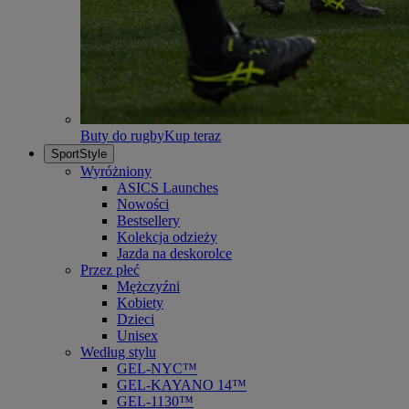
Buty do rugby
Kup teraz
SportStyle
Wyróżniony
ASICS Launches
Nowości
Bestsellery
Kolekcja odzieży
Jazda na deskorolce
Przez płeć
Mężczyźni
Kobiety
Dzieci
Unisex
Według stylu
GEL-NYC™
GEL-KAYANO 14™
GEL-1130™