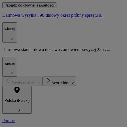
Przejdź do głównej zawartości
Darmowa wysyłka i 90-dniowy okres próbny sprzętu d...
więcej
Darmowa standardowa dostawa zamówień powyżej 225 z...
więcej
Previous slide
Next slide
Polska (Polski)
Pomoc