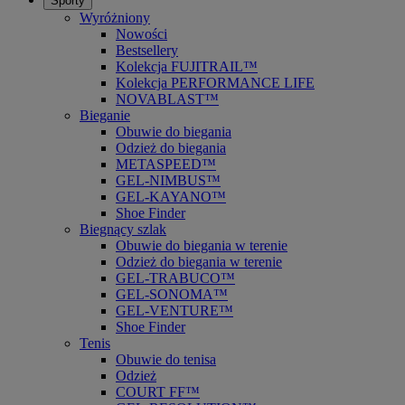
Sporty
Wyróżniony
Nowości
Bestsellery
Kolekcja FUJITRAIL™
Kolekcja PERFORMANCE LIFE
NOVABLAST™
Bieganie
Obuwie do biegania
Odzież do biegania
METASPEED™
GEL-NIMBUS™
GEL-KAYANO™
Shoe Finder
Biegnący szlak
Obuwie do biegania w terenie
Odzież do biegania w terenie
GEL-TRABUCO™
GEL-SONOMA™
GEL-VENTURE™
Shoe Finder
Tenis
Obuwie do tenisa
Odzież
COURT FF™