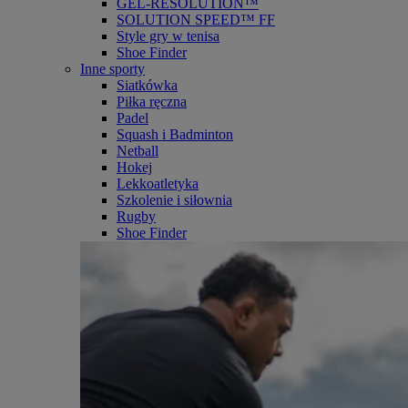
GEL-RESOLUTION™
SOLUTION SPEED™ FF
Style gry w tenisa
Shoe Finder
Inne sporty
Siatkówka
Piłka ręczna
Padel
Squash i Badminton
Netball
Hokej
Lekkoatletyka
Szkolenie i siłownia
Rugby
Shoe Finder