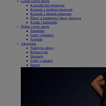
Górne części stroju
Koszulki bez rękawów
Koszule z krótkim rękawem
Koszule z długim rękawem
Bluzy z kapturem i bluzy dresowe
Kurtki i kamizelki
Dolne części stroju
Spodenki
Getry i legginsy
Spodnie
Akcesoria
Nakrycia głowy
Rękawiczki
Skarpety
Torby i pakiety
Sprzęt