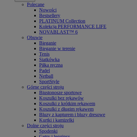
Polecane
Nowości
Bestsellery
PLATINUM Collection
Kolekcja PERFORMANCE LIFE
NOVABLAST™ 6
Obuwie
Bieganie
Bieganie w terenie
Tenis
Siatkówka
Piłka ręczna
Padel
Netball
SportStyle
Górne części stroju
Biustonosze sportowe
Koszulki bez rękawów
Koszulki z krótkim rękawem
Koszulki z długim rękawem
Bluzy z kapturem i bluzy dresowe
Kurtki i kamizelki
Dolne części stroju
Spodenki
Getry i legginsy