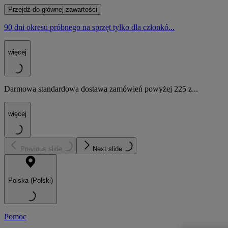
Przejdź do głównej zawartości
90 dni okresu próbnego na sprzęt tylko dla członkó...
więcej
Darmowa standardowa dostawa zamówień powyżej 225 z...
więcej
Previous slide
Next slide
Polska (Polski)
Pomoc