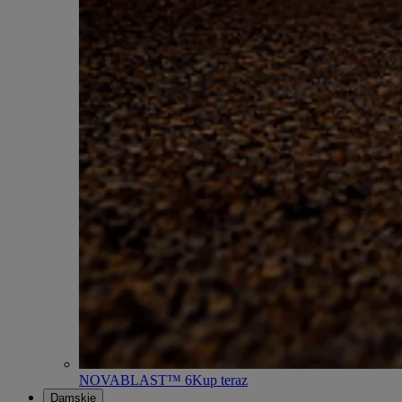
NOVABLAST™ 6
Kup teraz
Damskie