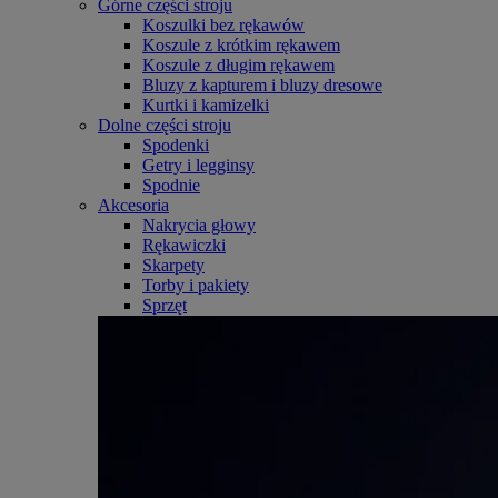
Górne części stroju
Koszulki bez rękawów
Koszule z krótkim rękawem
Koszule z długim rękawem
Bluzy z kapturem i bluzy dresowe
Kurtki i kamizelki
Dolne części stroju
Spodenki
Getry i legginsy
Spodnie
Akcesoria
Nakrycia głowy
Rękawiczki
Skarpety
Torby i pakiety
Sprzęt