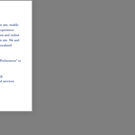
r site, enable
experience.
ess and online
s site. We and
sonalized
Preferences" or
cy
d services.