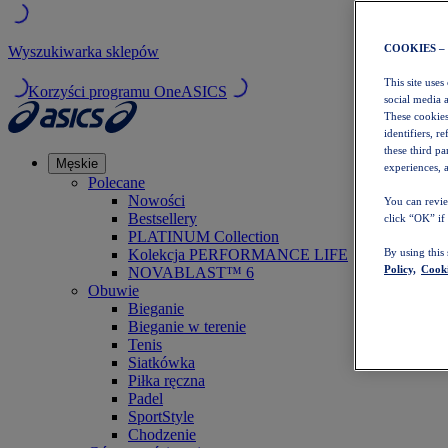
COOKIES –
Wyszukiwarka sklepów
This site uses
Korzyści programu OneASICS
social media 
These cookies
identifiers, r
these third p
Męskie
experiences, a
Polecane
Nowości
You can revie
Bestsellery
click “OK” if
PLATINUM Collection
Kolekcja PERFORMANCE LIFE
By using this
Policy,
Cooki
NOVABLAST™ 6
Obuwie
Bieganie
Bieganie w terenie
Tenis
Siatkówka
Piłka ręczna
Padel
SportStyle
Chodzenie