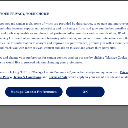
 YOUR PRIVACY, YOUR CHOICE
 cookies and similar tools, some of which are provided by third parties, to operate and improve ou
and other features, support our advertising and marketing efforts, and give you the best possible 
 and tools may enable us and these third parties to collect user data and communications, IP addr
eferring URLs and other content and browsing information, and to record user interactions with thi
arties use this information to analyze and improve our performance, provide you with a more per
nd reach you with more relevant content and ads on this site and across third party sites.
w and change your preferences for certain cookies used on our site by clicking "Manage Cookie 
 you would like to proceed without changing your preferences.
 site or clicking "OK" or "Manage Cookie Preferences" you acknowledge and agree to our
Priva
e Policy,
Terms & Conditions,
and
Terms of Sale
which apply to your use of our site and relate
Manage Cookie Preferences
OK