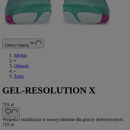
Zobacz więcej
Męskie
•
Obuwie
•
Tenis
GEL-RESOLUTION X
719 zł
Wygoda i stabilizacja w nowej odsłonie dla graczy defensywnych.
719 zł