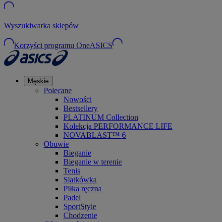
Wyszukiwarka sklepów
Korzyści programu OneASICS
Męskie
Polecane
Nowości
Bestsellery
PLATINUM Collection
Kolekcja PERFORMANCE LIFE
NOVABLAST™ 6
Obuwie
Bieganie
Bieganie w terenie
Tenis
Siatkówka
Piłka ręczna
Padel
SportStyle
Chodzenie