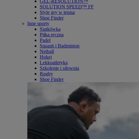
GEL-RESOLUTION™
SOLUTION SPEED™ FF
Style gry w tenisa
Shoe Finder
Inne sporty
Siatkówka
Piłka ręczna
Padel
Squash i Badminton
Netball
Hokej
Lekkoatletyka
Szkolenie i siłownia
Rugby
Shoe Finder