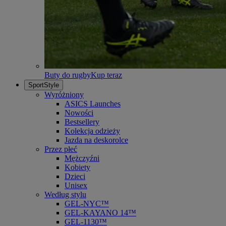
Buty do rugby
Kup teraz
SportStyle
Wyróżniony
ASICS Launches
Nowości
Bestsellery
Kolekcja odzieży
Jazda na deskorolce
Przez płeć
Mężczyźni
Kobiety
Dzieci
Unisex
Według stylu
GEL-NYC™
GEL-KAYANO 14™
GEL-1130™