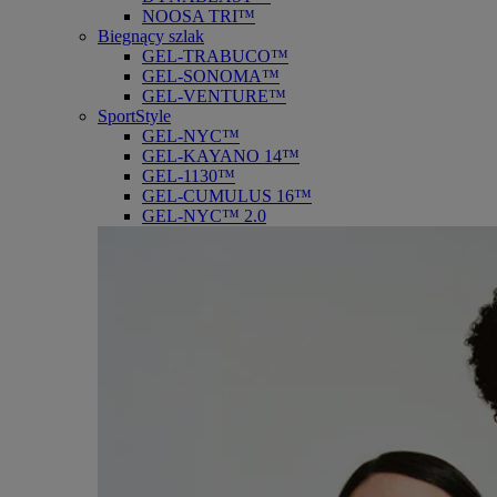
NOOSA TRI™
Biegnący szlak
GEL-TRABUCO™
GEL-SONOMA™
GEL-VENTURE™
SportStyle
GEL-NYC™
GEL-KAYANO 14™
GEL-1130™
GEL-CUMULUS 16™
GEL-NYC™ 2.0