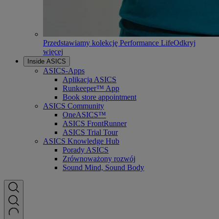
Przedstawiamy kolekcję Performance Life
Odkryj
więcej
Inside ASICS
ASICS-Apps
Aplikacja ASICS
Runkeeper™ App
Book store appointment
ASICS Community
OneASICS™
ASICS FrontRunner
ASICS Trial Tour
ASICS Knowledge Hub
Porady ASICS
Zrównoważony rozwój
Sound Mind, Sound Body