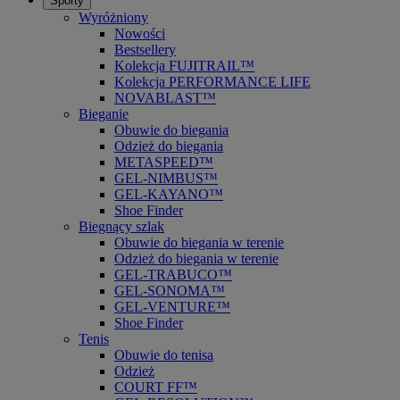
Sporty
Wyróżniony
Nowości
Bestsellery
Kolekcja FUJITRAIL™
Kolekcja PERFORMANCE LIFE
NOVABLAST™
Bieganie
Obuwie do biegania
Odzież do biegania
METASPEED™
GEL-NIMBUS™
GEL-KAYANO™
Shoe Finder
Biegnący szlak
Obuwie do biegania w terenie
Odzież do biegania w terenie
GEL-TRABUCO™
GEL-SONOMA™
GEL-VENTURE™
Shoe Finder
Tenis
Obuwie do tenisa
Odzież
COURT FF™