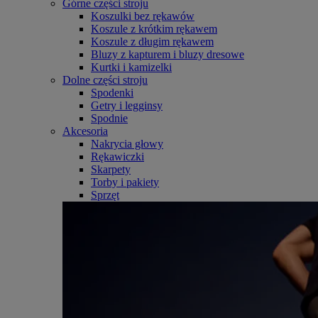
Górne części stroju
Koszulki bez rękawów
Koszule z krótkim rękawem
Koszule z długim rękawem
Bluzy z kapturem i bluzy dresowe
Kurtki i kamizelki
Dolne części stroju
Spodenki
Getry i legginsy
Spodnie
Akcesoria
Nakrycia głowy
Rękawiczki
Skarpety
Torby i pakiety
Sprzęt