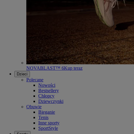
NOVABLAST™ 6
Kup teraz
Dzieci
Polecane
Nowości
Bestsellery
Chłopcy
Dziewczynki
Obuwie
Bieganie
Tenis
Inne sporty
SportStyle