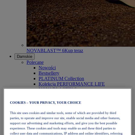
NOVABLAST™ 6
Kup teraz
Damskie
Polecane
Nowości
Bestsellery
PLATINUM Collection
Kolekcja PERFORMANCE LIFE
NOVABLAST™ 6
Obuwie
Bieganie
COOKIES – YOUR PRIVACY, YOUR CHOICE
Bieganie w terenie
Tenis
This site uses cookies and similar tools, some of which are provided by third
Siatkówka
parties, to operate and improve our site, enable social media and other features,
Piłka ręczna
support our advertising and marketing efforts, and give you the best possible
Padel
experience. These cookies and tools may enable us and these third parties to
Netball
collect user data and communications, IP address and online identifiers, referring