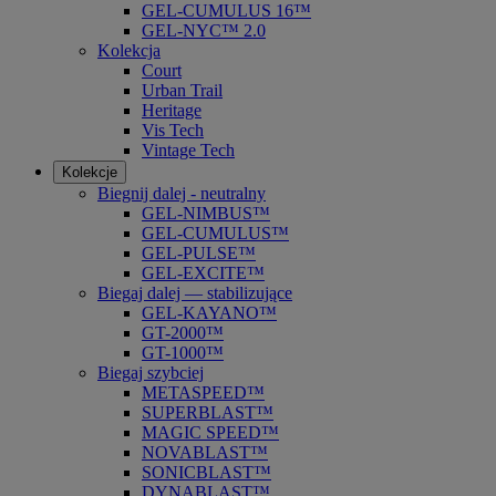
GEL-CUMULUS 16™
GEL-NYC™ 2.0
Kolekcja
Court
Urban Trail
Heritage
Vis Tech
Vintage Tech
Kolekcje
Biegnij dalej - neutralny
GEL-NIMBUS™
GEL-CUMULUS™
GEL-PULSE™
GEL-EXCITE™
Biegaj dalej — stabilizujące
GEL-KAYANO™
GT-2000™
GT-1000™
Biegaj szybciej
METASPEED™
SUPERBLAST™
MAGIC SPEED™
NOVABLAST™
SONICBLAST™
DYNABLAST™