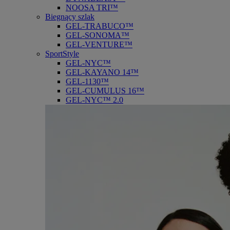
NOOSA TRI™
Biegnący szlak
GEL-TRABUCO™
GEL-SONOMA™
GEL-VENTURE™
SportStyle
GEL-NYC™
GEL-KAYANO 14™
GEL-1130™
GEL-CUMULUS 16™
GEL-NYC™ 2.0