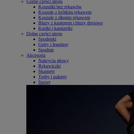
Górne części stroju
Koszulki bez rękawów
Koszule z krótkim rękawem
Koszule z długim rękawem
Bluzy z kapturem i bluzy dresowe
Kurtki i kamizelki
Dolne części stroju
Spodenki
Getry i legginsy
Spodnie
Akcesoria
Nakrycia głowy
Rękawiczki
Skarpety
Torby i pakiety
Sprzęt