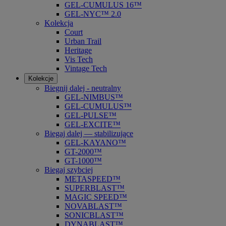
GEL-CUMULUS 16™
GEL-NYC™ 2.0
Kolekcja
Court
Urban Trail
Heritage
Vis Tech
Vintage Tech
Kolekcje
Biegnij dalej - neutralny
GEL-NIMBUS™
GEL-CUMULUS™
GEL-PULSE™
GEL-EXCITE™
Biegaj dalej — stabilizujące
GEL-KAYANO™
GT-2000™
GT-1000™
Biegaj szybciej
METASPEED™
SUPERBLAST™
MAGIC SPEED™
NOVABLAST™
SONICBLAST™
DYNABLAST™