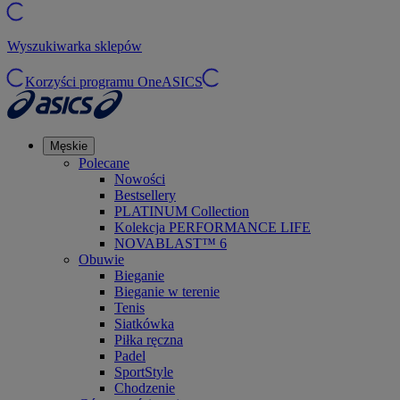
Wyszukiwarka sklepów
Korzyści programu OneASICS
Męskie
Polecane
Nowości
Bestsellery
PLATINUM Collection
Kolekcja PERFORMANCE LIFE
NOVABLAST™ 6
Obuwie
Bieganie
Bieganie w terenie
Tenis
Siatkówka
Piłka ręczna
Padel
SportStyle
Chodzenie