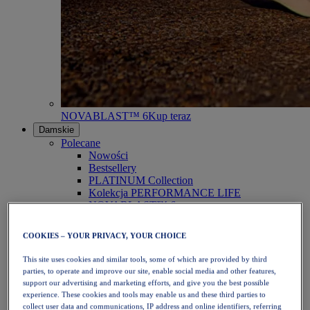
NOVABLAST™ 6
Kup teraz
Damskie
Polecane
Nowości
Bestsellery
PLATINUM Collection
Kolekcja PERFORMANCE LIFE
NOVABLAST™ 6
Obuwie
Bieganie
COOKIES – YOUR PRIVACY, YOUR CHOICE
Bieganie w terenie
Tenis
This site uses cookies and similar tools, some of which are provided by third
Siatkówka
parties, to operate and improve our site, enable social media and other features,
Piłka ręczna
support our advertising and marketing efforts, and give you the best possible
Padel
experience. These cookies and tools may enable us and these third parties to
Netball
collect user data and communications, IP address and online identifiers, referring