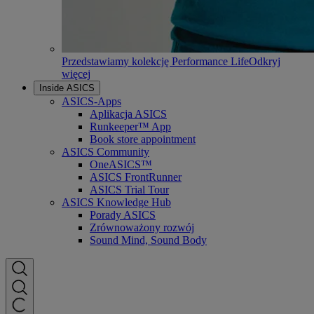
Przedstawiamy kolekcję Performance Life
Odkryj
więcej
Inside ASICS
ASICS-Apps
Aplikacja ASICS
Runkeeper™ App
Book store appointment
ASICS Community
OneASICS™
ASICS FrontRunner
ASICS Trial Tour
ASICS Knowledge Hub
Porady ASICS
Zrównoważony rozwój
Sound Mind, Sound Body