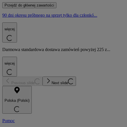
Przejdź do głównej zawartości
90 dni okresu próbnego na sprzęt tylko dla członkó...
więcej
Darmowa standardowa dostawa zamówień powyżej 225 z...
więcej
Previous slide
Next slide
Polska (Polski)
Pomoc