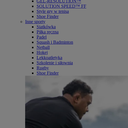
GEL-RESOLUTION™
SOLUTION SPEED™ FF
Style gry w tenisa
Shoe Finder
Inne sporty
Siatkówka
Piłka ręczna
Padel
Squash i Badminton
Netball
Hokej
Lekkoatletyka
Szkolenie i siłownia
Rugby
Shoe Finder