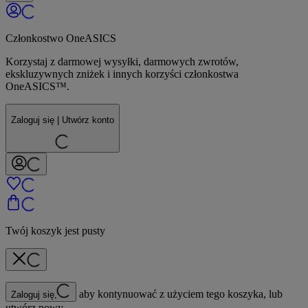
Członkostwo OneASICS
Korzystaj z darmowej wysyłki, darmowych zwrotów,
ekskluzywnych zniżek i innych korzyści członkostwa
OneASICS™.
Zaloguj się | Utwórz konto
Twój koszyk jest pusty
aby kontynuować z użyciem tego koszyka, lub
Zaloguj się,
utwórz nowy.