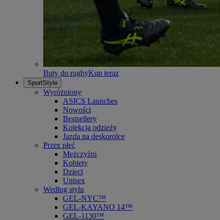
Buty do rugby
Kup teraz
SportStyle
Wyróżniony
ASICS Launches
Nowości
Bestsellery
Kolekcja odzieży
Jazda na deskorolce
Przez płeć
Mężczyźni
Kobiety
Dzieci
Unisex
Według stylu
GEL-NYC™
GEL-KAYANO 14™
GEL-1130™