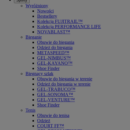
Sporty
Wyróżniony
Nowości
Bestsellery
Kolekcja FUJITRAIL™
Kolekcja PERFORMANCE LIFE
NOVABLAST™
Bieganie
Obuwie do biegania
Odzież do biegania
METASPEED™
GEL-NIMBUS™
GEL-KAYANO™
Shoe Finder
Biegnący szlak
Obuwie do biegania w terenie
Odzież do biegania w terenie
GEL-TRABUCO™
GEL-SONOMA™
GEL-VENTURE™
Shoe Finder
Tenis
Obuwie do tenisa
Odzież
COURT FF™