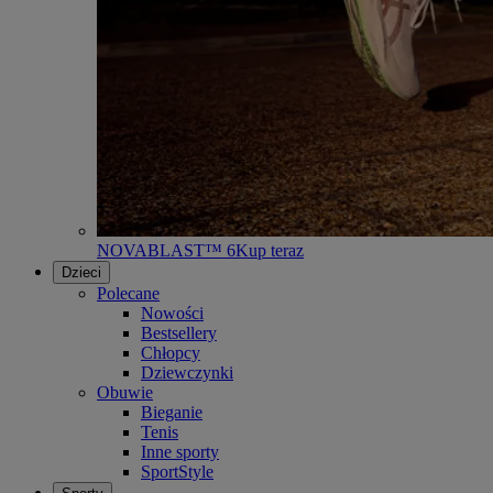
NOVABLAST™ 6
Kup teraz
Dzieci
Polecane
Nowości
Bestsellery
Chłopcy
Dziewczynki
Obuwie
Bieganie
Tenis
Inne sporty
SportStyle