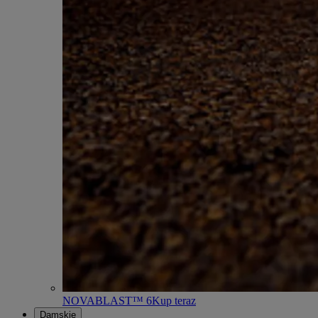
NOVABLAST™ 6
Kup teraz
Damskie