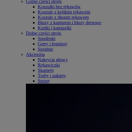
Górne części stroju
Koszulki bez rękawów
Koszule z krótkim rękawem
Koszule z długim rękawem
Bluzy z kapturem i bluzy dresowe
Kurtki i kamizelki
Dolne części stroju
Spodenki
Getry i legginsy
Spodnie
Akcesoria
Nakrycia głowy
Rękawiczki
Skarpety
Torby i pakiety
Sprzęt