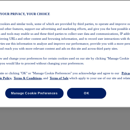
 YOUR PRIVACY, YOUR CHOICE
 cookies and similar tools, some of which are provided by third parties, to operate and improve ou
and other features, support our advertising and marketing efforts, and give you the best possible 
 and tools may enable us and these third parties to collect user data and communications, IP addr
eferring URLs and other content and browsing information, and to record user interactions with thi
arties use this information to analyze and improve our performance, provide you with a more per
nd reach you with more relevant content and ads on this site and across third party sites.
w and change your preferences for certain cookies used on our site by clicking "Manage Cookie 
 you would like to proceed without changing your preferences.
 site or clicking "OK" or "Manage Cookie Preferences" you acknowledge and agree to our
Priva
e Policy,
Terms & Conditions,
and
Terms of Sale
which apply to your use of our site and relate
Manage Cookie Preferences
OK