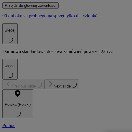
Przejdź do głównej zawartości
90 dni okresu próbnego na sprzęt tylko dla członkó...
więcej
Darmowa standardowa dostawa zamówień powyżej 225 z...
więcej
Previous slide
Next slide
Polska (Polski)
Pomoc