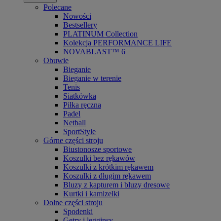
Polecane
Nowości
Bestsellery
PLATINUM Collection
Kolekcja PERFORMANCE LIFE
NOVABLAST™ 6
Obuwie
Bieganie
Bieganie w terenie
Tenis
Siatkówka
Piłka ręczna
Padel
Netball
SportStyle
Górne części stroju
Biustonosze sportowe
Koszulki bez rękawów
Koszulki z krótkim rękawem
Koszulki z długim rękawem
Bluzy z kapturem i bluzy dresowe
Kurtki i kamizelki
Dolne części stroju
Spodenki
Getry i legginsy