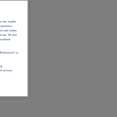
r site, enable
experience.
ess and online
s site. We and
sonalized
Preferences" or
cy
d services.