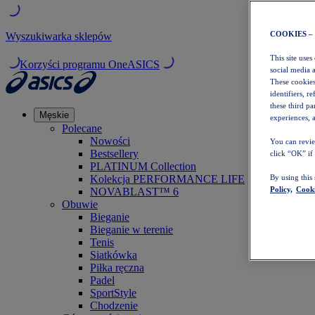
COOKIES –
Wyszukiwarka sklepów
This site uses
Korzyści programu OneASICS
social media 
These cookies
identifiers, r
these third p
Męskie
experiences, a
Polecane
Nowości
You can revie
Bestsellery
click “OK” if
PLATINUM Collection
Kolekcja PERFORMANCE LIFE
By using this
Policy,
Cooki
NOVABLAST™ 6
Obuwie
Bieganie
Bieganie w terenie
Tenis
Siatkówka
Piłka ręczna
Padel
SportStyle
Chodzenie