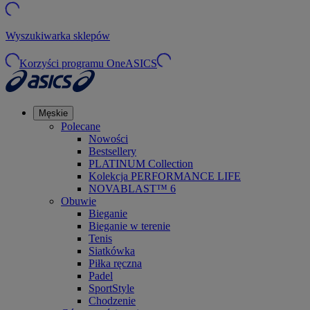
Wyszukiwarka sklepów
Korzyści programu OneASICS
Męskie
Polecane
Nowości
Bestsellery
PLATINUM Collection
Kolekcja PERFORMANCE LIFE
NOVABLAST™ 6
Obuwie
Bieganie
Bieganie w terenie
Tenis
Siatkówka
Piłka ręczna
Padel
SportStyle
Chodzenie