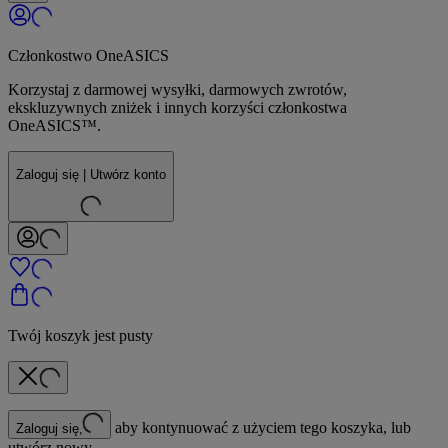
Członkostwo OneASICS
Korzystaj z darmowej wysyłki, darmowych zwrotów,
ekskluzywnych zniżek i innych korzyści członkostwa
OneASICS™.
Zaloguj się | Utwórz konto
Twój koszyk jest pusty
aby kontynuować z użyciem tego koszyka, lub
Zaloguj się,
utwórz nowy.