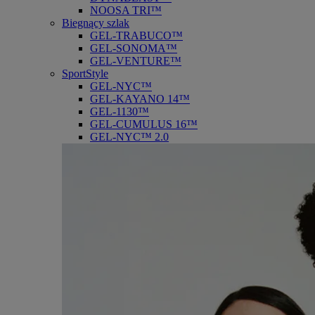
NOOSA TRI™
Biegnący szlak
GEL-TRABUCO™
GEL-SONOMA™
GEL-VENTURE™
SportStyle
GEL-NYC™
GEL-KAYANO 14™
GEL-1130™
GEL-CUMULUS 16™
GEL-NYC™ 2.0