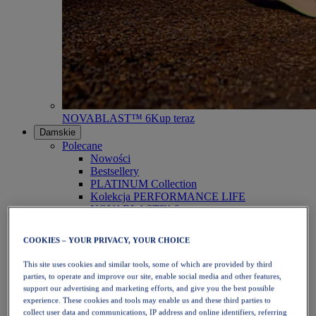
NOVABLAST™ 6
Kup teraz
Damskie
Polecane
Nowości
Bestsellery
PLATINUM Collection
Kolekcja PERFORMANCE LIFE
NOVABLAST™ 6
Obuwie
Bieganie
COOKIES – YOUR PRIVACY, YOUR CHOICE
Bieganie w terenie
Tenis
This site uses cookies and similar tools, some of which are provided by third
Siatkówka
parties, to operate and improve our site, enable social media and other features,
Piłka ręczna
support our advertising and marketing efforts, and give you the best possible
Padel
experience. These cookies and tools may enable us and these third parties to
Netball
collect user data and communications, IP address and online identifiers, referring