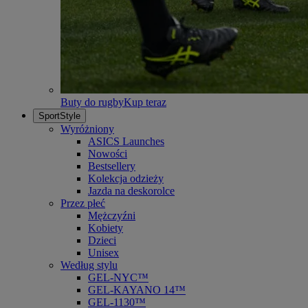
Buty do rugby
Kup teraz
SportStyle
Wyróżniony
ASICS Launches
Nowości
Bestsellery
Kolekcja odzieży
Jazda na deskorolce
Przez płeć
Mężczyźni
Kobiety
Dzieci
Unisex
Według stylu
GEL-NYC™
GEL-KAYANO 14™
GEL-1130™