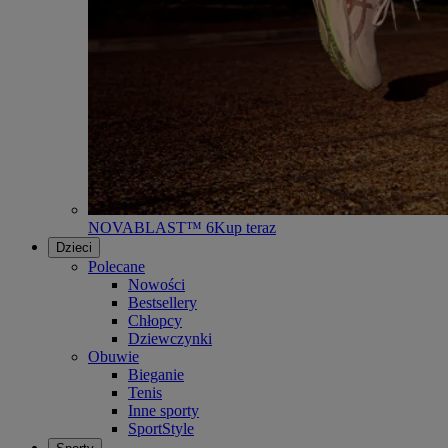
NOVABLAST™ 6
Kup teraz
Dzieci
Polecane
Nowości
Bestsellery
Chłopcy
Dziewczynki
Obuwie
Bieganie
Tenis
Inne sporty
SportStyle