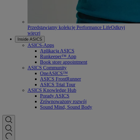
Przedstawiamy kolekcję Performance Life
Odkryj
więcej
Inside ASICS
ASICS-Apps
Aplikacja ASICS
Runkeeper™ App
Book store appointment
ASICS Community
OneASICS™
ASICS FrontRunner
ASICS Trial Tour
ASICS Knowledge Hub
Porady ASICS
Zrównoważony rozwój
Sound Mind, Sound Body