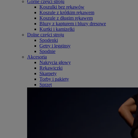
Górne części stroju
Koszulki bez rękawów
Koszule z krótkim rękawem
Koszule z długim rękawem
Bluzy z kapturem i bluzy dresowe
Kurtki i kamizelki
Dolne części stroju
Spodenki
Getry i legginsy
Spodnie
Akcesoria
Nakrycia głowy
Rękawiczki
Skarpety
Torby i pakiety
Sprzęt