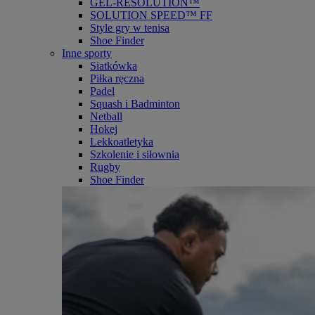
GEL-RESOLUTION™
SOLUTION SPEED™ FF
Style gry w tenisa
Shoe Finder
Inne sporty
Siatkówka
Piłka ręczna
Padel
Squash i Badminton
Netball
Hokej
Lekkoatletyka
Szkolenie i siłownia
Rugby
Shoe Finder