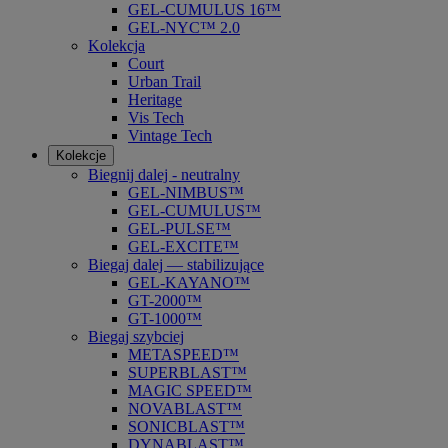
GEL-CUMULUS 16™
GEL-NYC™ 2.0
Kolekcja
Court
Urban Trail
Heritage
Vis Tech
Vintage Tech
Kolekcje
Biegnij dalej - neutralny
GEL-NIMBUS™
GEL-CUMULUS™
GEL-PULSE™
GEL-EXCITE™
Biegaj dalej — stabilizujące
GEL-KAYANO™
GT-2000™
GT-1000™
Biegaj szybciej
METASPEED™
SUPERBLAST™
MAGIC SPEED™
NOVABLAST™
SONICBLAST™
DYNABLAST™