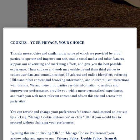
COOKIES – YOUR PRIVACY, YOUR CHOICE
NOVABLAST™ 6
Kup teraz
This site uses cookies and similar tools, some of which are provided by third
Damskie
parties, to operate and improve our site, enable social media and other features,
Polecane
support our advertising and marketing efforts, and give you the best possible
experience. These cookies and tools may enable us and these third parties to
Nowości
collect user data and communications, IP address and online identifiers, referring
Bestsellery
URLs and other content and browsing information, and to record user interactions
PLATINUM Collection
with this site. We and these third parties use this information to analyze and
Kolekcja PERFORMANCE LIFE
improve our performance, provide you with a more personalized experiences,
NOVABLAST™ 6
and reach you with more relevant content and ads on this site and across third
Obuwie
party sites.
Bieganie
Bieganie w terenie
You can review and change your preferences for certain cookies used on our site
Tenis
by clicking "Manage Cookie Preferences" or click “OK” if you would like to
Siatkówka
proceed without changing your preferences.
Piłka ręczna
Padel
By using this site or clicking "OK" or "Manage Cookie Preferences" you
Netball
acknowledge and agree to our
Privacy Policy,
Cookie Policy,
Terms &