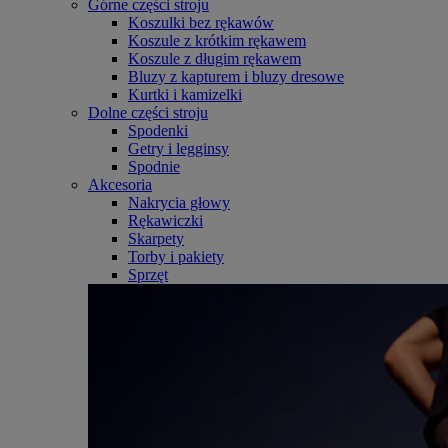
Górne części stroju
Koszulki bez rękawów
Koszule z krótkim rękawem
Koszule z długim rękawem
Bluzy z kapturem i bluzy dresowe
Kurtki i kamizelki
Dolne części stroju
Spodenki
Getry i legginsy
Spodnie
Akcesoria
Nakrycia głowy
Rękawiczki
Skarpety
Torby i pakiety
Sprzęt