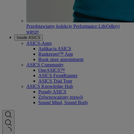
Przedstawiamy kolekcję Performance Life
Odkryj
więcej
Inside ASICS
ASICS-Apps
Aplikacja ASICS
Runkeeper™ App
Book store appointment
ASICS Community
OneASICS™
ASICS FrontRunner
ASICS Trial Tour
ASICS Knowledge Hub
Porady ASICS
Zrównoważony rozwój
Sound Mind, Sound Body