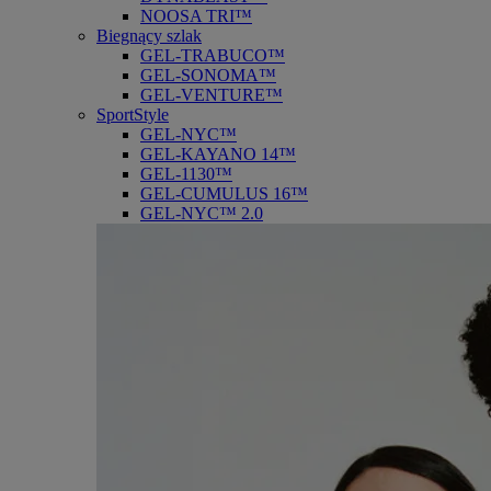
NOOSA TRI™
Biegnący szlak
GEL-TRABUCO™
GEL-SONOMA™
GEL-VENTURE™
SportStyle
GEL-NYC™
GEL-KAYANO 14™
GEL-1130™
GEL-CUMULUS 16™
GEL-NYC™ 2.0