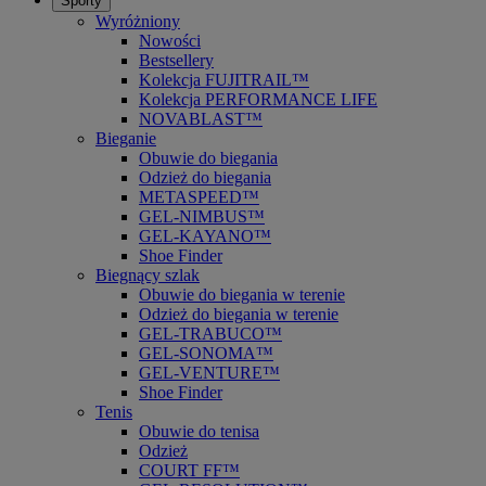
Sporty
Wyróżniony
Nowości
Bestsellery
Kolekcja FUJITRAIL™
Kolekcja PERFORMANCE LIFE
NOVABLAST™
Bieganie
Obuwie do biegania
Odzież do biegania
METASPEED™
GEL-NIMBUS™
GEL-KAYANO™
Shoe Finder
Biegnący szlak
Obuwie do biegania w terenie
Odzież do biegania w terenie
GEL-TRABUCO™
GEL-SONOMA™
GEL-VENTURE™
Shoe Finder
Tenis
Obuwie do tenisa
Odzież
COURT FF™