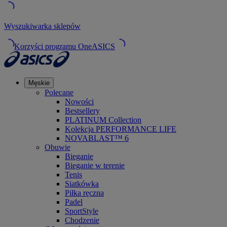
Wyszukiwarka sklepów
Korzyści programu OneASICS
Męskie
Polecane
Nowości
Bestsellery
PLATINUM Collection
Kolekcja PERFORMANCE LIFE
NOVABLAST™ 6
Obuwie
Bieganie
Bieganie w terenie
Tenis
Siatkówka
Piłka ręczna
Padel
SportStyle
Chodzenie