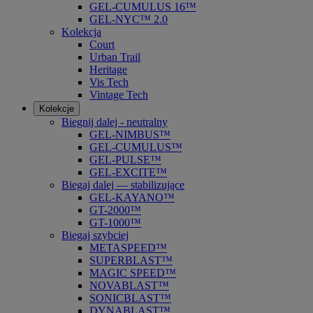
GEL-CUMULUS 16™
GEL-NYC™ 2.0
Kolekcja
Court
Urban Trail
Heritage
Vis Tech
Vintage Tech
Kolekcje
Biegnij dalej - neutralny
GEL-NIMBUS™
GEL-CUMULUS™
GEL-PULSE™
GEL-EXCITE™
Biegaj dalej — stabilizujące
GEL-KAYANO™
GT-2000™
GT-1000™
Biegaj szybciej
METASPEED™
SUPERBLAST™
MAGIC SPEED™
NOVABLAST™
SONICBLAST™
DYNABLAST™