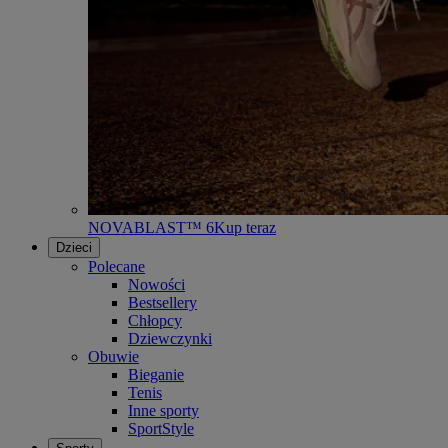
NOVABLAST™ 6
Kup teraz
Dzieci
Polecane
Nowości
Bestsellery
Chłopcy
Dziewczynki
Obuwie
Bieganie
Tenis
Inne sporty
SportStyle