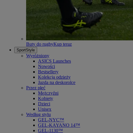
Buty do rugby
Kup teraz
SportStyle
Wyróżniony
ASICS Launches
Nowości
Bestsellery
Kolekcja odzieży
Jazda na deskorolce
Przez płeć
Mężczyźni
Kobiety
Dzieci
Unisex
Według stylu
GEL-NYC™
GEL-KAYANO 14™
GEL-1130™