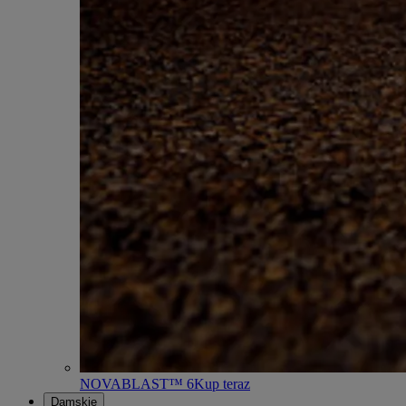
NOVABLAST™ 6
Kup teraz
Damskie