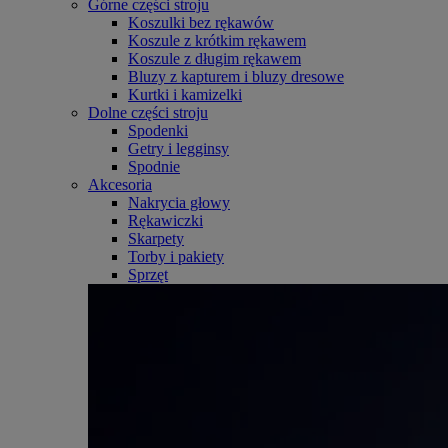
Górne części stroju
Koszulki bez rękawów
Koszule z krótkim rękawem
Koszule z długim rękawem
Bluzy z kapturem i bluzy dresowe
Kurtki i kamizelki
Dolne części stroju
Spodenki
Getry i legginsy
Spodnie
Akcesoria
Nakrycia głowy
Rękawiczki
Skarpety
Torby i pakiety
Sprzęt