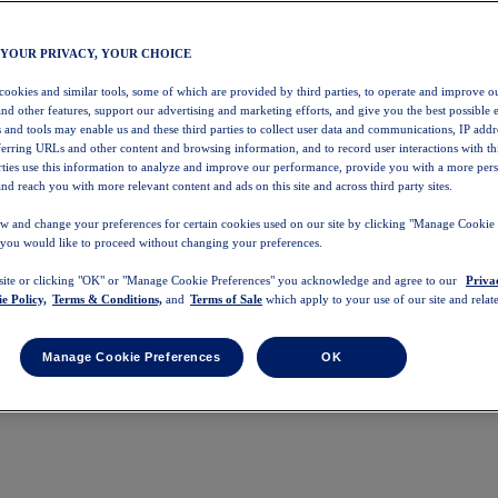
 YOUR PRIVACY, YOUR CHOICE
 cookies and similar tools, some of which are provided by third parties, to operate and improve ou
and other features, support our advertising and marketing efforts, and give you the best possible 
 and tools may enable us and these third parties to collect user data and communications, IP addr
eferring URLs and other content and browsing information, and to record user interactions with thi
arties use this information to analyze and improve our performance, provide you with a more per
nd reach you with more relevant content and ads on this site and across third party sites.
w and change your preferences for certain cookies used on our site by clicking "Manage Cookie 
 you would like to proceed without changing your preferences.
 site or clicking "OK" or "Manage Cookie Preferences" you acknowledge and agree to our
Priva
e Policy,
Terms & Conditions,
and
Terms of Sale
which apply to your use of our site and relate
Manage Cookie Preferences
OK