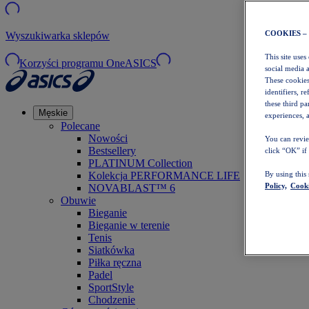
COOKIES –
Wyszukiwarka sklepów
This site uses
Korzyści programu OneASICS
social media 
These cookies
identifiers, r
these third p
Męskie
experiences, a
Polecane
Nowości
You can revie
Bestsellery
click “OK” if
PLATINUM Collection
Kolekcja PERFORMANCE LIFE
By using this
Policy,
Cooki
NOVABLAST™ 6
Obuwie
Bieganie
Bieganie w terenie
Tenis
Siatkówka
Piłka ręczna
Padel
SportStyle
Chodzenie