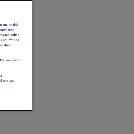
r site, enable
experience.
ess and online
s site. We and
sonalized
Preferences" or
cy
d services.