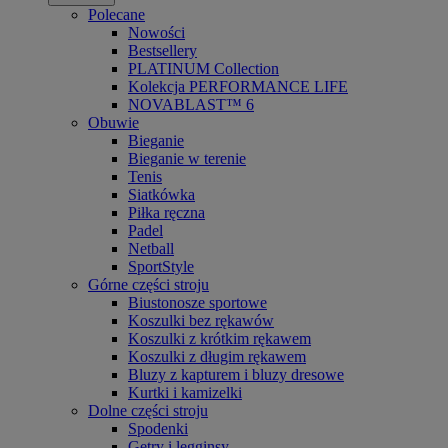
Polecane
Nowości
Bestsellery
PLATINUM Collection
Kolekcja PERFORMANCE LIFE
NOVABLAST™ 6
Obuwie
Bieganie
Bieganie w terenie
Tenis
Siatkówka
Piłka ręczna
Padel
Netball
SportStyle
Górne części stroju
Biustonosze sportowe
Koszulki bez rękawów
Koszulki z krótkim rękawem
Koszulki z długim rękawem
Bluzy z kapturem i bluzy dresowe
Kurtki i kamizelki
Dolne części stroju
Spodenki
Getry i legginsy