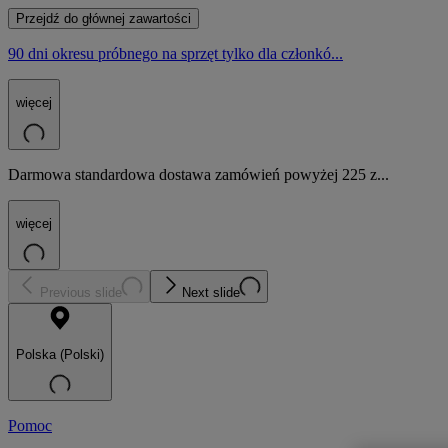
Przejdź do głównej zawartości
90 dni okresu próbnego na sprzęt tylko dla członkó...
więcej
Darmowa standardowa dostawa zamówień powyżej 225 z...
więcej
Previous slide
Next slide
Polska (Polski)
Pomoc