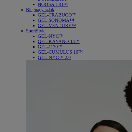
NOOSA TRI™
Biegnący szlak
GEL-TRABUCO™
GEL-SONOMA™
GEL-VENTURE™
SportStyle
GEL-NYC™
GEL-KAYANO 14™
GEL-1130™
GEL-CUMULUS 16™
GEL-NYC™ 2.0