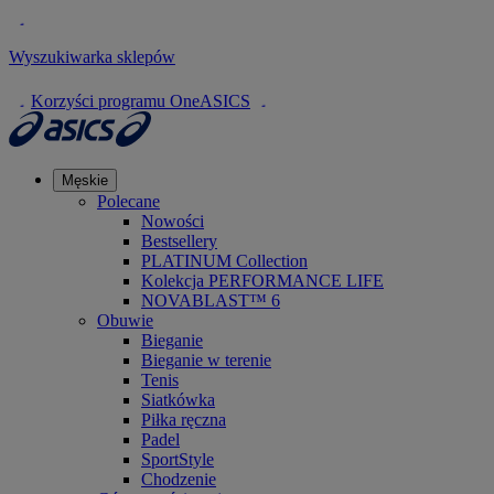
Wyszukiwarka sklepów
Korzyści programu OneASICS
Męskie
Polecane
Nowości
Bestsellery
PLATINUM Collection
Kolekcja PERFORMANCE LIFE
NOVABLAST™ 6
Obuwie
Bieganie
Bieganie w terenie
Tenis
Siatkówka
Piłka ręczna
Padel
SportStyle
Chodzenie