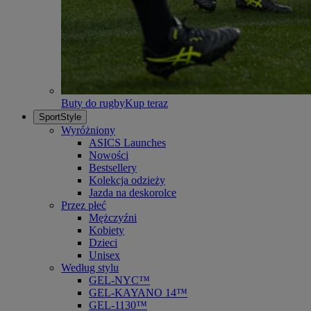
Buty do rugby
Kup teraz
SportStyle
Wyróżniony
ASICS Launches
Nowości
Bestsellery
Kolekcja odzieży
Jazda na deskorolce
Przez płeć
Mężczyźni
Kobiety
Dzieci
Unisex
Według stylu
GEL-NYC™
GEL-KAYANO 14™
GEL-1130™