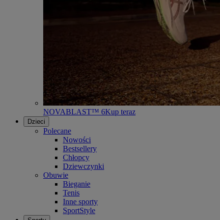
NOVABLAST™ 6
Kup teraz
Dzieci
Polecane
Nowości
Bestsellery
Chłopcy
Dziewczynki
Obuwie
Bieganie
Tenis
Inne sporty
SportStyle