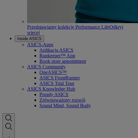
Przedstawiamy kolekcję Performance Life
Odkryj
więcej
Inside ASICS
ASICS-Apps
Aplikacja ASICS
Runkeeper™ App
Book store appointment
ASICS Community
OneASICS™
ASICS FrontRunner
ASICS Trial Tour
ASICS Knowledge Hub
Porady ASICS
Zrównoważony rozwój
Sound Mind, Sound Body