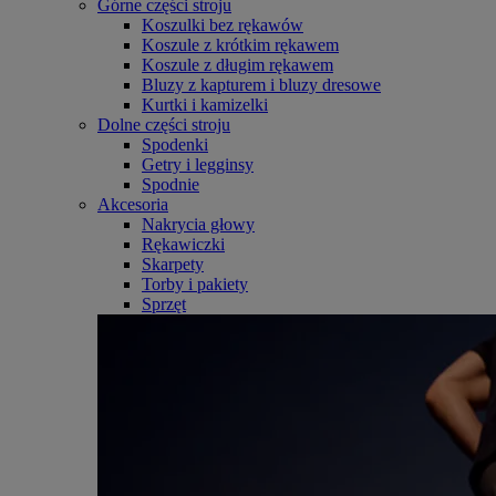
Górne części stroju
Koszulki bez rękawów
Koszule z krótkim rękawem
Koszule z długim rękawem
Bluzy z kapturem i bluzy dresowe
Kurtki i kamizelki
Dolne części stroju
Spodenki
Getry i legginsy
Spodnie
Akcesoria
Nakrycia głowy
Rękawiczki
Skarpety
Torby i pakiety
Sprzęt