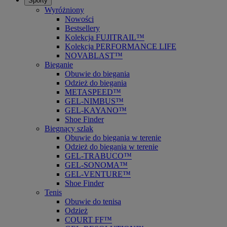
Sporty
Wyróżniony
Nowości
Bestsellery
Kolekcja FUJITRAIL™
Kolekcja PERFORMANCE LIFE
NOVABLAST™
Bieganie
Obuwie do biegania
Odzież do biegania
METASPEED™
GEL-NIMBUS™
GEL-KAYANO™
Shoe Finder
Biegnący szlak
Obuwie do biegania w terenie
Odzież do biegania w terenie
GEL-TRABUCO™
GEL-SONOMA™
GEL-VENTURE™
Shoe Finder
Tenis
Obuwie do tenisa
Odzież
COURT FF™