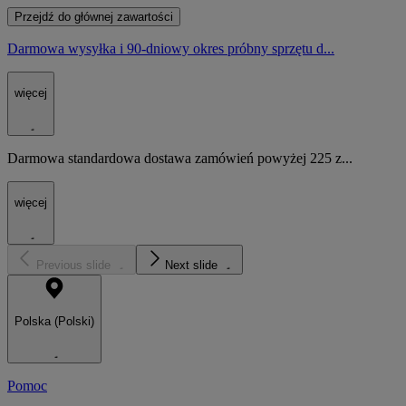
Przejdź do głównej zawartości
Darmowa wysyłka i 90-dniowy okres próbny sprzętu d...
więcej
Darmowa standardowa dostawa zamówień powyżej 225 z...
więcej
Previous slide
Next slide
Polska (Polski)
Pomoc