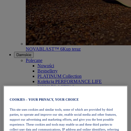
NOVABLAST™ 6
Kup teraz
Damskie
Polecane
Nowości
Bestsellery
PLATINUM Collection
Kolekcja PERFORMANCE LIFE
NOVABLAST™ 6
Obuwie
Bieganie
COOKIES – YOUR PRIVACY, YOUR CHOICE
Bieganie w terenie
Tenis
This site uses cookies and similar tools, some of which are provided by third
Siatkówka
parties, to operate and improve our site, enable social media and other features,
Piłka ręczna
support our advertising and marketing efforts, and give you the best possible
Padel
experience. These cookies and tools may enable us and these third parties to
Netball
collect user data and communications, IP address and online identifiers, referring