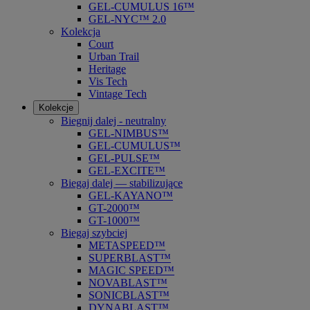
GEL-CUMULUS 16™
GEL-NYC™ 2.0
Kolekcja
Court
Urban Trail
Heritage
Vis Tech
Vintage Tech
Kolekcje
Biegnij dalej - neutralny
GEL-NIMBUS™
GEL-CUMULUS™
GEL-PULSE™
GEL-EXCITE™
Biegaj dalej — stabilizujące
GEL-KAYANO™
GT-2000™
GT-1000™
Biegaj szybciej
METASPEED™
SUPERBLAST™
MAGIC SPEED™
NOVABLAST™
SONICBLAST™
DYNABLAST™