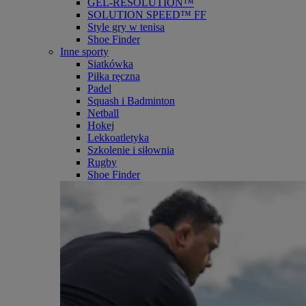
GEL-RESOLUTION™
SOLUTION SPEED™ FF
Style gry w tenisa
Shoe Finder
Inne sporty
Siatkówka
Piłka ręczna
Padel
Squash i Badminton
Netball
Hokej
Lekkoatletyka
Szkolenie i siłownia
Rugby
Shoe Finder