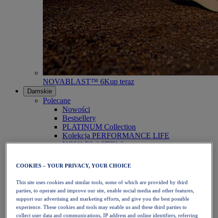
NOVABLAST™ 6
Kup teraz
Damskie
Polecane
Nowości
Bestsellery
PLATINUM Collection
Kolekcja PERFORMANCE LIFE
NOVABLAST™ 6
Obuwie
Bieganie
COOKIES – YOUR PRIVACY, YOUR CHOICE
Bieganie w terenie
Tenis
This site uses cookies and similar tools, some of which are provided by third
Siatkówka
parties, to operate and improve our site, enable social media and other features,
Piłka ręczna
support our advertising and marketing efforts, and give you the best possible
Padel
experience. These cookies and tools may enable us and these third parties to
Netball
collect user data and communications, IP address and online identifiers, referring