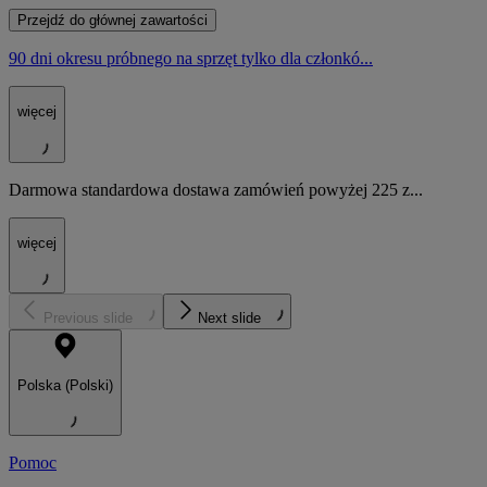
Przejdź do głównej zawartości
90 dni okresu próbnego na sprzęt tylko dla członkó...
więcej
Darmowa standardowa dostawa zamówień powyżej 225 z...
więcej
Previous slide
Next slide
Polska (Polski)
Pomoc