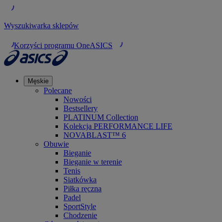
Wyszukiwarka sklepów
Korzyści programu OneASICS
Męskie
Polecane
Nowości
Bestsellery
PLATINUM Collection
Kolekcja PERFORMANCE LIFE
NOVABLAST™ 6
Obuwie
Bieganie
Bieganie w terenie
Tenis
Siatkówka
Piłka ręczna
Padel
SportStyle
Chodzenie