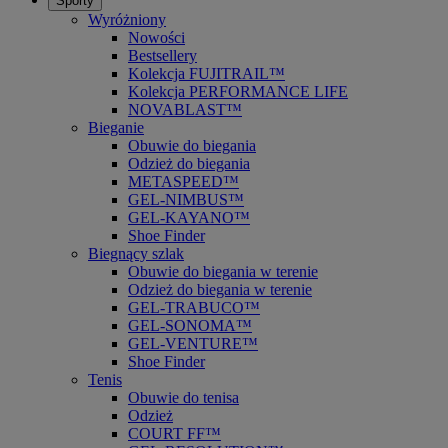
Sporty
Wyróżniony
Nowości
Bestsellery
Kolekcja FUJITRAIL™
Kolekcja PERFORMANCE LIFE
NOVABLAST™
Bieganie
Obuwie do biegania
Odzież do biegania
METASPEED™
GEL-NIMBUS™
GEL-KAYANO™
Shoe Finder
Biegnący szlak
Obuwie do biegania w terenie
Odzież do biegania w terenie
GEL-TRABUCO™
GEL-SONOMA™
GEL-VENTURE™
Shoe Finder
Tenis
Obuwie do tenisa
Odzież
COURT FF™