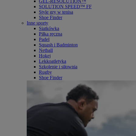
GEL-RESOLUTION™
SOLUTION SPEED™ FF
Style gry w tenisa
Shoe Finder
Inne sporty
Siatkówka
Piłka ręczna
Padel
Squash i Badminton
Netball
Hokej
Lekkoatletyka
Szkolenie i siłownia
Rugby
Shoe Finder