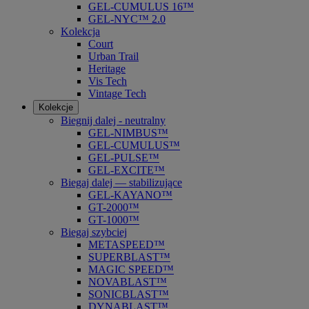
GEL-CUMULUS 16™
GEL-NYC™ 2.0
Kolekcja
Court
Urban Trail
Heritage
Vis Tech
Vintage Tech
Kolekcje
Biegnij dalej - neutralny
GEL-NIMBUS™
GEL-CUMULUS™
GEL-PULSE™
GEL-EXCITE™
Biegaj dalej — stabilizujące
GEL-KAYANO™
GT-2000™
GT-1000™
Biegaj szybciej
METASPEED™
SUPERBLAST™
MAGIC SPEED™
NOVABLAST™
SONICBLAST™
DYNABLAST™