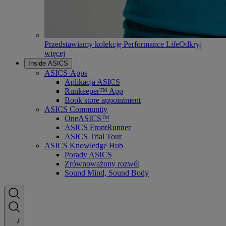
Przedstawiamy kolekcję Performance Life
Odkryj
więcej
Inside ASICS
ASICS-Apps
Aplikacja ASICS
Runkeeper™ App
Book store appointment
ASICS Community
OneASICS™
ASICS FrontRunner
ASICS Trial Tour
ASICS Knowledge Hub
Porady ASICS
Zrównoważony rozwój
Sound Mind, Sound Body