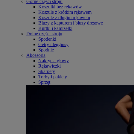
Górne części stroju
Koszulki bez rękawów
Koszule z krótkim rękawem
Koszule z długim rękawem
Bluzy z kapturem i bluzy dresowe
Kurtki i kamizelki
Dolne części stroju
Spodenki
Getry i legginsy
Spodnie
Akcesoria
Nakrycia głowy
Rękawiczki
Skarpety
Torby i pakiety
Sprzęt