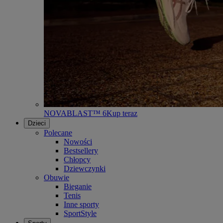
NOVABLAST™ 6
Kup teraz
Dzieci
Polecane
Nowości
Bestsellery
Chłopcy
Dziewczynki
Obuwie
Bieganie
Tenis
Inne sporty
SportStyle