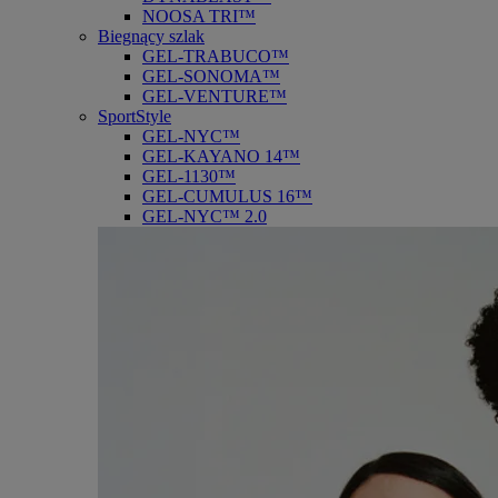
NOOSA TRI™
Biegnący szlak
GEL-TRABUCO™
GEL-SONOMA™
GEL-VENTURE™
SportStyle
GEL-NYC™
GEL-KAYANO 14™
GEL-1130™
GEL-CUMULUS 16™
GEL-NYC™ 2.0