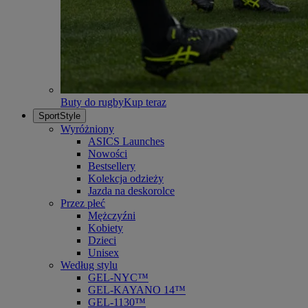
Buty do rugby
Kup teraz
SportStyle
Wyróżniony
ASICS Launches
Nowości
Bestsellery
Kolekcja odzieży
Jazda na deskorolce
Przez płeć
Mężczyźni
Kobiety
Dzieci
Unisex
Według stylu
GEL-NYC™
GEL-KAYANO 14™
GEL-1130™