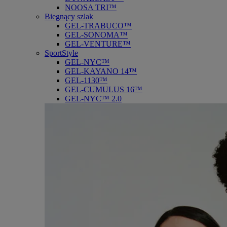
NOOSA TRI™
Biegnący szlak
GEL-TRABUCO™
GEL-SONOMA™
GEL-VENTURE™
SportStyle
GEL-NYC™
GEL-KAYANO 14™
GEL-1130™
GEL-CUMULUS 16™
GEL-NYC™ 2.0