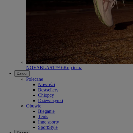
NOVABLAST™ 6
Kup teraz
Dzieci
Polecane
Nowości
Bestsellery
Chłopcy
Dziewczynki
Obuwie
Bieganie
Tenis
Inne sporty
SportStyle