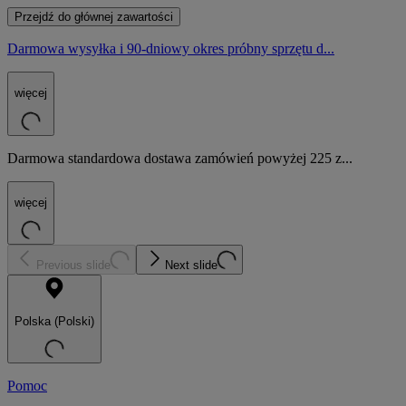
Przejdź do głównej zawartości
Darmowa wysyłka i 90-dniowy okres próbny sprzętu d...
więcej
Darmowa standardowa dostawa zamówień powyżej 225 z...
więcej
Previous slide
Next slide
Polska (Polski)
Pomoc