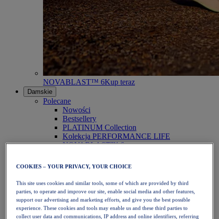
NOVABLAST™ 6
Kup teraz
Damskie
Polecane
Nowości
Bestsellery
PLATINUM Collection
Kolekcja PERFORMANCE LIFE
NOVABLAST™ 6
Obuwie
Bieganie
COOKIES – YOUR PRIVACY, YOUR CHOICE
Bieganie w terenie
Tenis
This site uses cookies and similar tools, some of which are provided by third
Siatkówka
parties, to operate and improve our site, enable social media and other features,
Piłka ręczna
support our advertising and marketing efforts, and give you the best possible
Padel
experience. These cookies and tools may enable us and these third parties to
Netball
collect user data and communications, IP address and online identifiers, referring