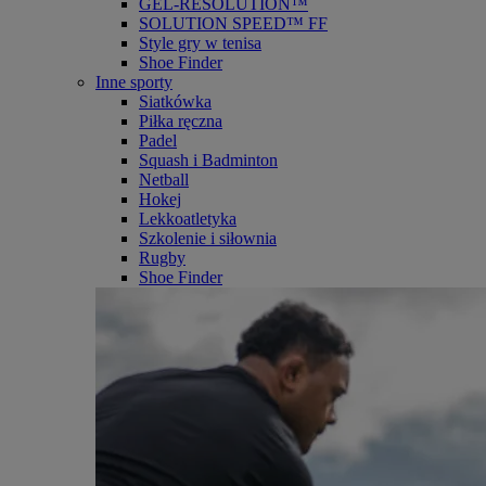
GEL-RESOLUTION™
SOLUTION SPEED™ FF
Style gry w tenisa
Shoe Finder
Inne sporty
Siatkówka
Piłka ręczna
Padel
Squash i Badminton
Netball
Hokej
Lekkoatletyka
Szkolenie i siłownia
Rugby
Shoe Finder