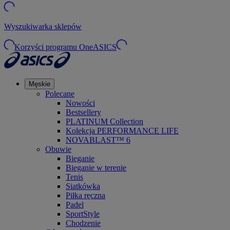
Wyszukiwarka sklepów
Korzyści programu OneASICS
Męskie
Polecane
Nowości
Bestsellery
PLATINUM Collection
Kolekcja PERFORMANCE LIFE
NOVABLAST™ 6
Obuwie
Bieganie
Bieganie w terenie
Tenis
Siatkówka
Piłka ręczna
Padel
SportStyle
Chodzenie