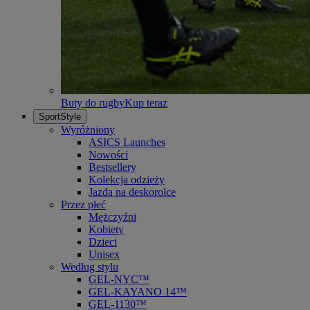
Buty do rugby
Kup teraz
SportStyle
Wyróżniony
ASICS Launches
Nowości
Bestsellery
Kolekcja odzieży
Jazda na deskorolce
Przez płeć
Mężczyźni
Kobiety
Dzieci
Unisex
Według stylu
GEL-NYC™
GEL-KAYANO 14™
GEL-1130™