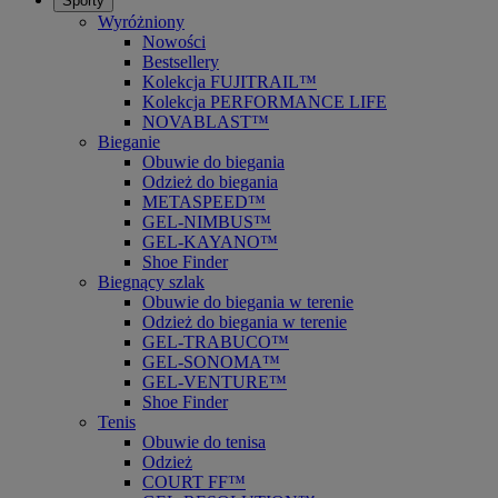
Sporty
Wyróżniony
Nowości
Bestsellery
Kolekcja FUJITRAIL™
Kolekcja PERFORMANCE LIFE
NOVABLAST™
Bieganie
Obuwie do biegania
Odzież do biegania
METASPEED™
GEL-NIMBUS™
GEL-KAYANO™
Shoe Finder
Biegnący szlak
Obuwie do biegania w terenie
Odzież do biegania w terenie
GEL-TRABUCO™
GEL-SONOMA™
GEL-VENTURE™
Shoe Finder
Tenis
Obuwie do tenisa
Odzież
COURT FF™