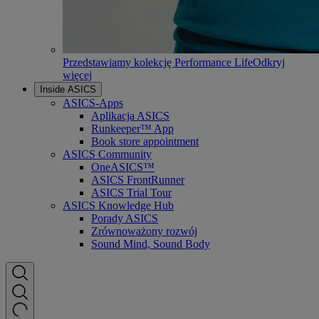
Przedstawiamy kolekcję Performance Life
Odkryj
więcej
Inside ASICS
ASICS-Apps
Aplikacja ASICS
Runkeeper™ App
Book store appointment
ASICS Community
OneASICS™
ASICS FrontRunner
ASICS Trial Tour
ASICS Knowledge Hub
Porady ASICS
Zrównoważony rozwój
Sound Mind, Sound Body