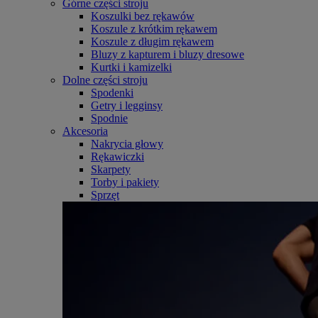
Górne części stroju
Koszulki bez rękawów
Koszule z krótkim rękawem
Koszule z długim rękawem
Bluzy z kapturem i bluzy dresowe
Kurtki i kamizelki
Dolne części stroju
Spodenki
Getry i legginsy
Spodnie
Akcesoria
Nakrycia głowy
Rękawiczki
Skarpety
Torby i pakiety
Sprzęt