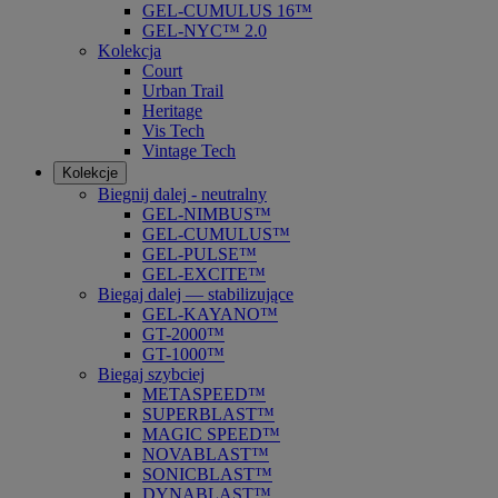
GEL-CUMULUS 16™
GEL-NYC™ 2.0
Kolekcja
Court
Urban Trail
Heritage
Vis Tech
Vintage Tech
Kolekcje
Biegnij dalej - neutralny
GEL-NIMBUS™
GEL-CUMULUS™
GEL-PULSE™
GEL-EXCITE™
Biegaj dalej — stabilizujące
GEL-KAYANO™
GT-2000™
GT-1000™
Biegaj szybciej
METASPEED™
SUPERBLAST™
MAGIC SPEED™
NOVABLAST™
SONICBLAST™
DYNABLAST™