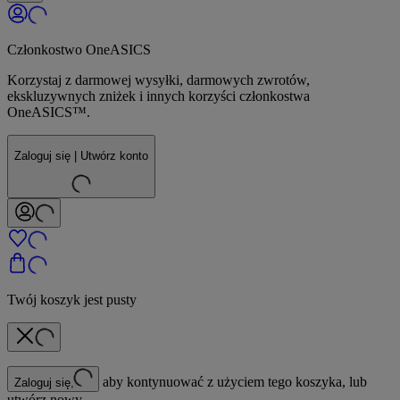
Członkostwo OneASICS
Korzystaj z darmowej wysyłki, darmowych zwrotów,
ekskluzywnych zniżek i innych korzyści członkostwa
OneASICS™.
Zaloguj się | Utwórz konto
Twój koszyk jest pusty
aby kontynuować z użyciem tego koszyka, lub
Zaloguj się,
utwórz nowy.