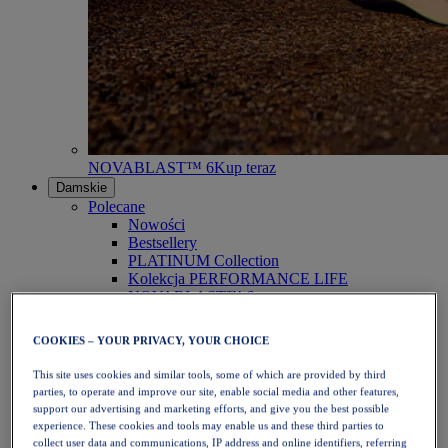
NOVABLAST™ 6
Kup teraz
Damskie
Polecane
Nowości
Bestsellery
PLATINUM Collection
Kolekcja PERFORMANCE LIFE
NOVABLAST™ 6
Obuwie
Bieganie
COOKIES – YOUR PRIVACY, YOUR CHOICE
Bieganie w terenie
Tenis
This site uses cookies and similar tools, some of which are provided by third
Siatkówka
parties, to operate and improve our site, enable social media and other features,
Piłka ręczna
support our advertising and marketing efforts, and give you the best possible
Padel
experience. These cookies and tools may enable us and these third parties to
Netball
collect user data and communications, IP address and online identifiers, referring