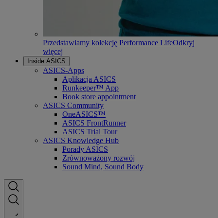
Przedstawiamy kolekcję Performance Life
Odkryj
więcej
Inside ASICS
ASICS-Apps
Aplikacja ASICS
Runkeeper™ App
Book store appointment
ASICS Community
OneASICS™
ASICS FrontRunner
ASICS Trial Tour
ASICS Knowledge Hub
Porady ASICS
Zrównoważony rozwój
Sound Mind, Sound Body