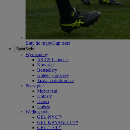
Buty do rugby
Kup teraz
SportStyle
Wyróżniony
ASICS Launches
Nowości
Bestsellery
Kolekcja odzieży
Jazda na deskorolce
Przez płeć
Mężczyźni
Kobiety
Dzieci
Unisex
Według stylu
GEL-NYC™
GEL-KAYANO 14™
GEL-1130™