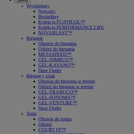
Sporty
Wyróżniony
Nowości
Bestsellery
Kolekcja FUJITRAIL™
Kolekcja PERFORMANCE LIFE
NOVABLAST™
Bieganie
Obuwie do biegania
Odzież do biegania
METASPEED™
GEL-NIMBUS™
GEL-KAYANO™
Shoe Finder
Biegnący szlak
Obuwie do biegania w terenie
Odzież do biegania w terenie
GEL-TRABUCO™
GEL-SONOMA™
GEL-VENTURE™
Shoe Finder
Tenis
Obuwie do tenisa
Odzież
COURT FF™