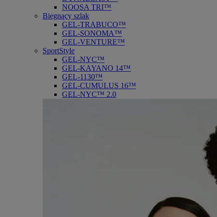
NOOSA TRI™
Biegnący szlak
GEL-TRABUCO™
GEL-SONOMA™
GEL-VENTURE™
SportStyle
GEL-NYC™
GEL-KAYANO 14™
GEL-1130™
GEL-CUMULUS 16™
GEL-NYC™ 2.0