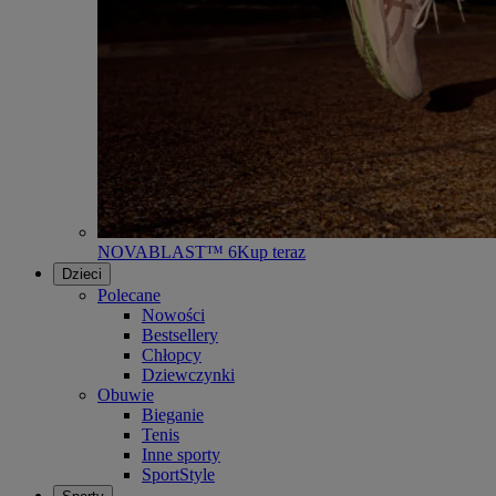
NOVABLAST™ 6
Kup teraz
Dzieci
Polecane
Nowości
Bestsellery
Chłopcy
Dziewczynki
Obuwie
Bieganie
Tenis
Inne sporty
SportStyle