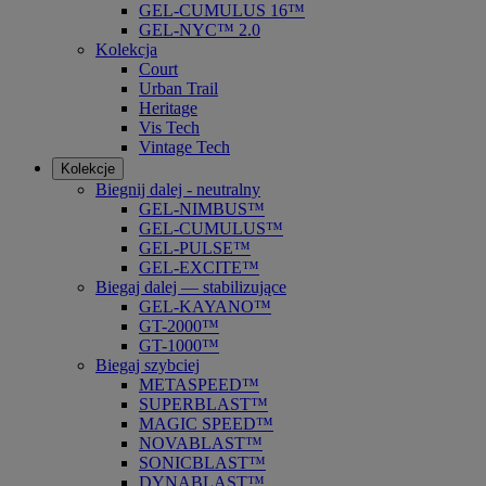
GEL-CUMULUS 16™
GEL-NYC™ 2.0
Kolekcja
Court
Urban Trail
Heritage
Vis Tech
Vintage Tech
Kolekcje
Biegnij dalej - neutralny
GEL-NIMBUS™
GEL-CUMULUS™
GEL-PULSE™
GEL-EXCITE™
Biegaj dalej — stabilizujące
GEL-KAYANO™
GT-2000™
GT-1000™
Biegaj szybciej
METASPEED™
SUPERBLAST™
MAGIC SPEED™
NOVABLAST™
SONICBLAST™
DYNABLAST™