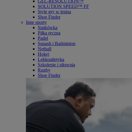
GEL-RESOLUTION™
SOLUTION SPEED™ FF
Style gry w tenisa
Shoe Finder
Inne sporty
Siatkówka
Piłka ręczna
Padel
Squash i Badminton
Netball
Hokej
Lekkoatletyka
Szkolenie i siłownia
Rugby
Shoe Finder