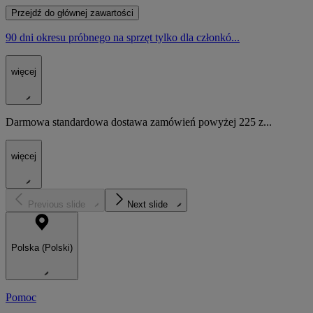
Przejdź do głównej zawartości
90 dni okresu próbnego na sprzęt tylko dla członkó...
więcej
Darmowa standardowa dostawa zamówień powyżej 225 z...
więcej
Previous slide
Next slide
Polska (Polski)
Pomoc