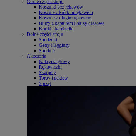
Górne części stroju
Koszulki bez rękawów
Koszule z krótkim rękawem
Koszule z długim rękawem
Bluzy z kapturem i bluzy dresowe
Kurtki i kamizelki
Dolne części stroju
Spodenki
Getry i legginsy
Spodnie
Akcesoria
Nakrycia głowy
Rękawiczki
Skarpety
Torby i pakiety
Sprzęt