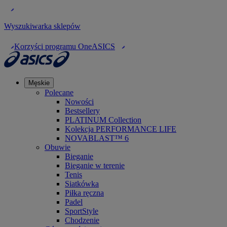
Wyszukiwarka sklepów
Korzyści programu OneASICS
Męskie
Polecane
Nowości
Bestsellery
PLATINUM Collection
Kolekcja PERFORMANCE LIFE
NOVABLAST™ 6
Obuwie
Bieganie
Bieganie w terenie
Tenis
Siatkówka
Piłka ręczna
Padel
SportStyle
Chodzenie