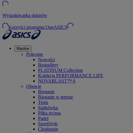
Wyszukiwarka sklepów
Korzyści programu OneASICS
Męskie
Polecane
Nowości
Bestsellery
PLATINUM Collection
Kolekcja PERFORMANCE LIFE
NOVABLAST™ 6
Obuwie
Bieganie
Bieganie w terenie
Tenis
Siatkówka
Piłka ręczna
Padel
SportStyle
Chodzenie