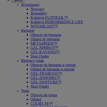
Sporty
Wyróżniony
Nowości
Bestsellery
Kolekcja FUJITRAIL™
Kolekcja PERFORMANCE LIFE
NOVABLAST™
Bieganie
Obuwie do biegania
Odzież do biegania
METASPEED™
GEL-NIMBUS™
GEL-KAYANO™
Shoe Finder
Biegnący szlak
Obuwie do biegania w terenie
Odzież do biegania w terenie
GEL-TRABUCO™
GEL-SONOMA™
GEL-VENTURE™
Shoe Finder
Tenis
Obuwie do tenisa
Odzież
COURT FF™