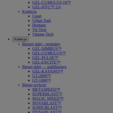
GEL-CUMULUS 16™
GEL-NYC™ 2.0
Kolekcja
Court
Urban Trail
Heritage
Vis Tech
Vintage Tech
Kolekcje
Biegnij dalej - neutralny
GEL-NIMBUS™
GEL-CUMULUS™
GEL-PULSE™
GEL-EXCITE™
Biegaj dalej — stabilizujące
GEL-KAYANO™
GT-2000™
GT-1000™
Biegaj szybciej
METASPEED™
SUPERBLAST™
MAGIC SPEED™
NOVABLAST™
SONICBLAST™
DYNABLAST™