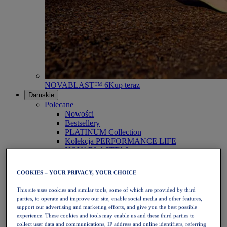
NOVABLAST™ 6
Kup teraz
Damskie
Polecane
Nowości
Bestsellery
PLATINUM Collection
Kolekcja PERFORMANCE LIFE
NOVABLAST™ 6
Obuwie
Bieganie
COOKIES – YOUR PRIVACY, YOUR CHOICE
Bieganie w terenie
Tenis
This site uses cookies and similar tools, some of which are provided by third
Siatkówka
parties, to operate and improve our site, enable social media and other features,
Piłka ręczna
support our advertising and marketing efforts, and give you the best possible
Padel
experience. These cookies and tools may enable us and these third parties to
Netball
collect user data and communications, IP address and online identifiers, referring