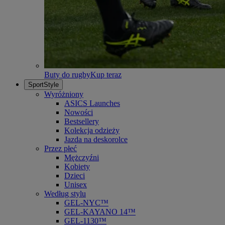
Buty do rugby
Kup teraz
SportStyle
Wyróżniony
ASICS Launches
Nowości
Bestsellery
Kolekcja odzieży
Jazda na deskorolce
Przez płeć
Mężczyźni
Kobiety
Dzieci
Unisex
Według stylu
GEL-NYC™
GEL-KAYANO 14™
GEL-1130™