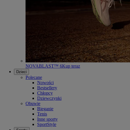
NOVABLAST™ 6
Kup teraz
Dzieci
Polecane
Nowości
Bestsellery
Chłopcy
Dziewczynki
Obuwie
Bieganie
Tenis
Inne sporty
SportStyle