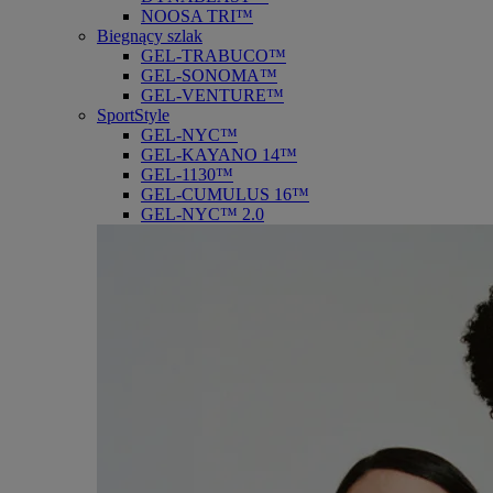
NOOSA TRI™
Biegnący szlak
GEL-TRABUCO™
GEL-SONOMA™
GEL-VENTURE™
SportStyle
GEL-NYC™
GEL-KAYANO 14™
GEL-1130™
GEL-CUMULUS 16™
GEL-NYC™ 2.0