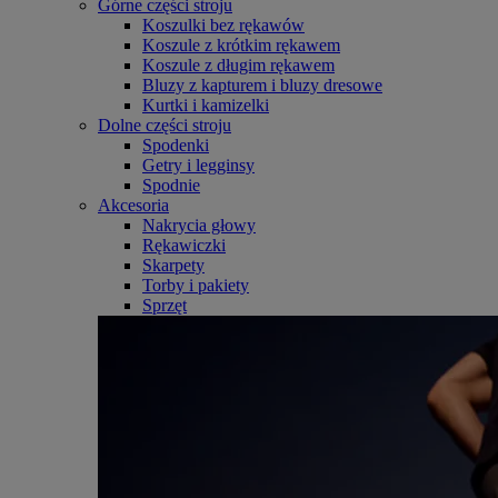
Górne części stroju
Koszulki bez rękawów
Koszule z krótkim rękawem
Koszule z długim rękawem
Bluzy z kapturem i bluzy dresowe
Kurtki i kamizelki
Dolne części stroju
Spodenki
Getry i legginsy
Spodnie
Akcesoria
Nakrycia głowy
Rękawiczki
Skarpety
Torby i pakiety
Sprzęt