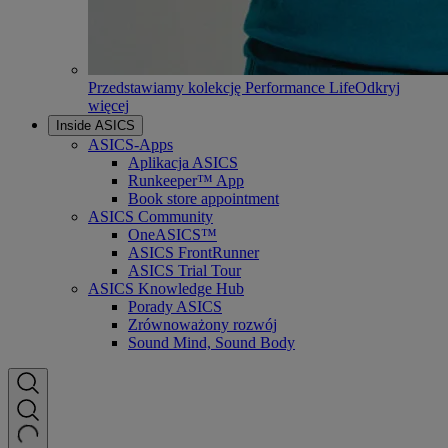
Przedstawiamy kolekcję Performance Life
Odkryj
więcej
Inside ASICS
ASICS-Apps
Aplikacja ASICS
Runkeeper™ App
Book store appointment
ASICS Community
OneASICS™
ASICS FrontRunner
ASICS Trial Tour
ASICS Knowledge Hub
Porady ASICS
Zrównoważony rozwój
Sound Mind, Sound Body