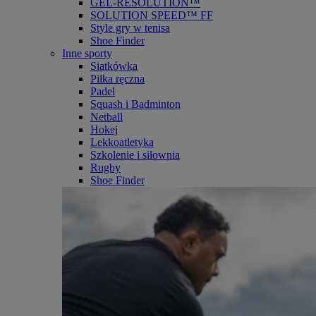
GEL-RESOLUTION™
SOLUTION SPEED™ FF
Style gry w tenisa
Shoe Finder
Inne sporty
Siatkówka
Piłka ręczna
Padel
Squash i Badminton
Netball
Hokej
Lekkoatletyka
Szkolenie i siłownia
Rugby
Shoe Finder