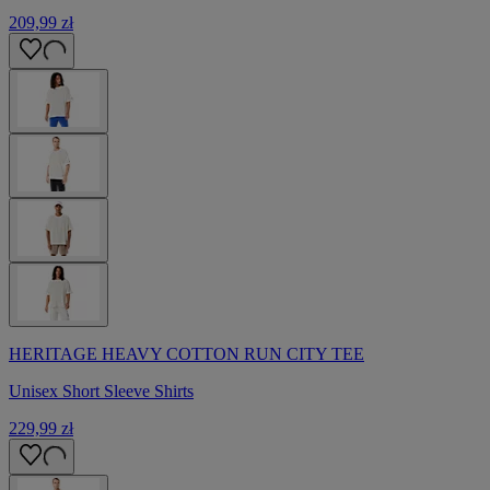
209,99 zł
HERITAGE HEAVY COTTON RUN CITY TEE
Unisex Short Sleeve Shirts
229,99 zł