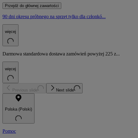
Przejdź do głównej zawartości
90 dni okresu próbnego na sprzęt tylko dla członkó...
więcej
Darmowa standardowa dostawa zamówień powyżej 225 z...
więcej
Previous slide
Next slide
Polska (Polski)
Pomoc