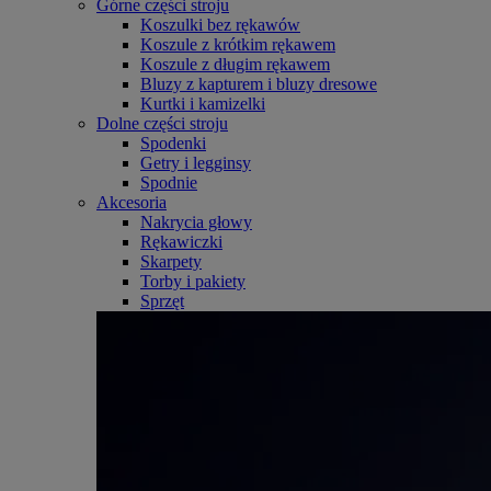
Górne części stroju
Koszulki bez rękawów
Koszule z krótkim rękawem
Koszule z długim rękawem
Bluzy z kapturem i bluzy dresowe
Kurtki i kamizelki
Dolne części stroju
Spodenki
Getry i legginsy
Spodnie
Akcesoria
Nakrycia głowy
Rękawiczki
Skarpety
Torby i pakiety
Sprzęt