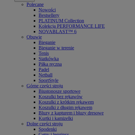
Polecane
Nowości
Bestsellery
PLATINUM Collection
Kolekcja PERFORMANCE LIFE
NOVABLAST™ 6
Obuwie
Bieganie
Bieganie w terenie
Tenis
Siatkówka
Piłka ręczna
Padel
Netball
SportStyle
Górne części stroju
Biustonosze sportowe
Koszulki bez rękawów
Koszulki z krótkim rękawem
Koszulki z długim rękawem
Bluzy z kapturem i bluzy dresowe
Kurtki i kamizelki
Dolne części stroju
Spodenki
Getry i legginsy