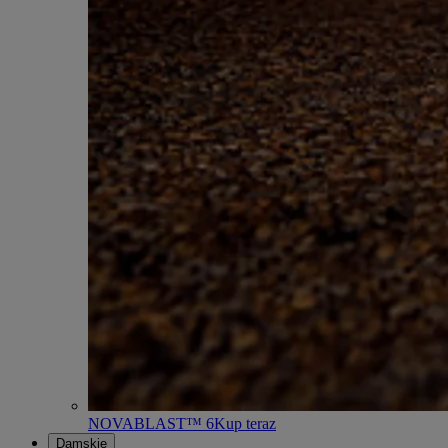
NOVABLAST™ 6
Kup teraz
Damskie