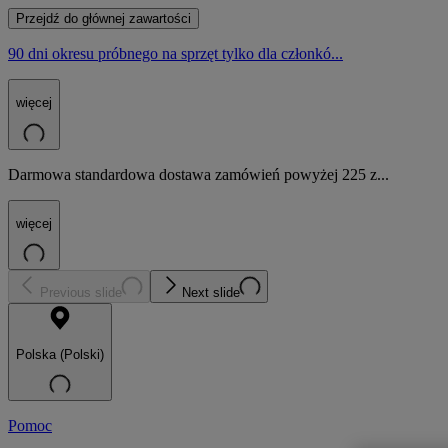
Przejdź do głównej zawartości
90 dni okresu próbnego na sprzęt tylko dla członkó...
więcej
Darmowa standardowa dostawa zamówień powyżej 225 z...
więcej
Previous slide
Next slide
Polska (Polski)
Pomoc