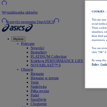
COOKIES –
Wyszukiwarka sklepów
This site uses
Korzyści programu OneASICS
social media 
These cookies
identifiers, r
these third p
Męskie
experiences, a
Polecane
Nowości
You can revie
Bestsellery
click “OK” if
PLATINUM Collection
Kolekcja PERFORMANCE LIFE
By using this
Policy,
Cooki
NOVABLAST™ 6
Obuwie
Bieganie
Bieganie w terenie
Tenis
Siatkówka
Piłka ręczna
Padel
SportStyle
Chodzenie