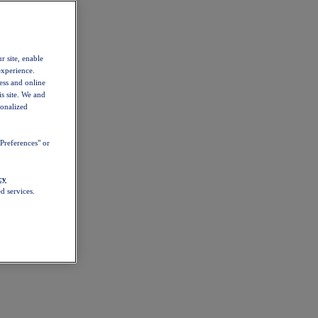
r site, enable
experience.
ess and online
s site. We and
sonalized
Preferences" or
cy
d services.