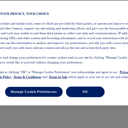
 YOUR PRIVACY, YOUR CHOICE
 cookies and similar tools, some of which are provided by third parties, to operate and improve ou
and other features, support our advertising and marketing efforts, and give you the best possible 
 and tools may enable us and these third parties to collect user data and communications, IP addr
eferring URLs and other content and browsing information, and to record user interactions with thi
arties use this information to analyze and improve our performance, provide you with a more per
nd reach you with more relevant content and ads on this site and across third party sites.
w and change your preferences for certain cookies used on our site by clicking "Manage Cookie 
 you would like to proceed without changing your preferences.
 site or clicking "OK" or "Manage Cookie Preferences" you acknowledge and agree to our
Priva
e Policy,
Terms & Conditions,
and
Terms of Sale
which apply to your use of our site and relate
Manage Cookie Preferences
OK