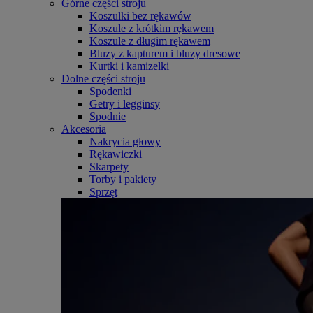
Górne części stroju
Koszulki bez rękawów
Koszule z krótkim rękawem
Koszule z długim rękawem
Bluzy z kapturem i bluzy dresowe
Kurtki i kamizelki
Dolne części stroju
Spodenki
Getry i legginsy
Spodnie
Akcesoria
Nakrycia głowy
Rękawiczki
Skarpety
Torby i pakiety
Sprzęt