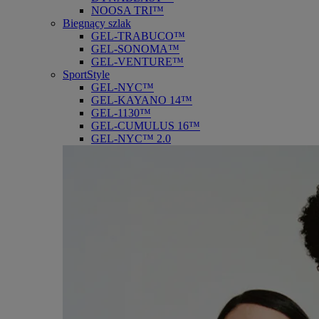
NOOSA TRI™
Biegnący szlak
GEL-TRABUCO™
GEL-SONOMA™
GEL-VENTURE™
SportStyle
GEL-NYC™
GEL-KAYANO 14™
GEL-1130™
GEL-CUMULUS 16™
GEL-NYC™ 2.0