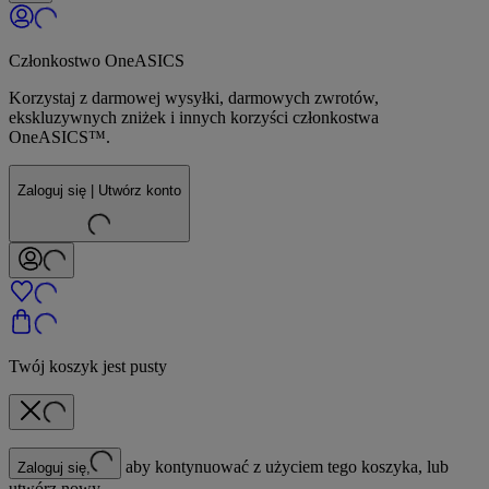
Członkostwo OneASICS
Korzystaj z darmowej wysyłki, darmowych zwrotów,
ekskluzywnych zniżek i innych korzyści członkostwa
OneASICS™.
Zaloguj się | Utwórz konto
Twój koszyk jest pusty
aby kontynuować z użyciem tego koszyka, lub
Zaloguj się,
utwórz nowy.