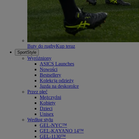
Buty do rugby
Kup teraz
SportStyle
Wyróżniony
ASICS Launches
Nowości
Bestsellery
Kolekcja odzieży
Jazda na deskorolce
Przez płeć
Mężczyźni
Kobiety
Dzieci
Unisex
Według stylu
GEL-NYC™
GEL-KAYANO 14™
GEL-1130™