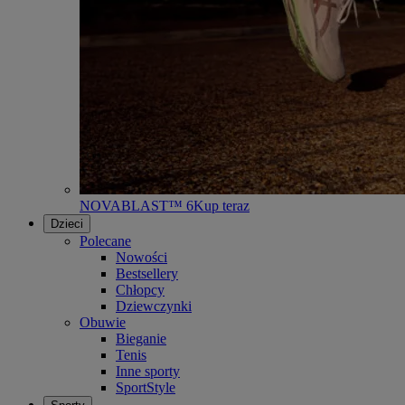
NOVABLAST™ 6
Kup teraz
Dzieci
Polecane
Nowości
Bestsellery
Chłopcy
Dziewczynki
Obuwie
Bieganie
Tenis
Inne sporty
SportStyle