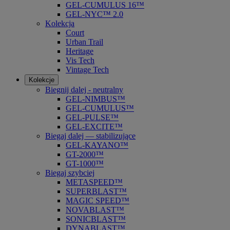
GEL-CUMULUS 16™
GEL-NYC™ 2.0
Kolekcja
Court
Urban Trail
Heritage
Vis Tech
Vintage Tech
Kolekcje
Biegnij dalej - neutralny
GEL-NIMBUS™
GEL-CUMULUS™
GEL-PULSE™
GEL-EXCITE™
Biegaj dalej — stabilizujące
GEL-KAYANO™
GT-2000™
GT-1000™
Biegaj szybciej
METASPEED™
SUPERBLAST™
MAGIC SPEED™
NOVABLAST™
SONICBLAST™
DYNABLAST™