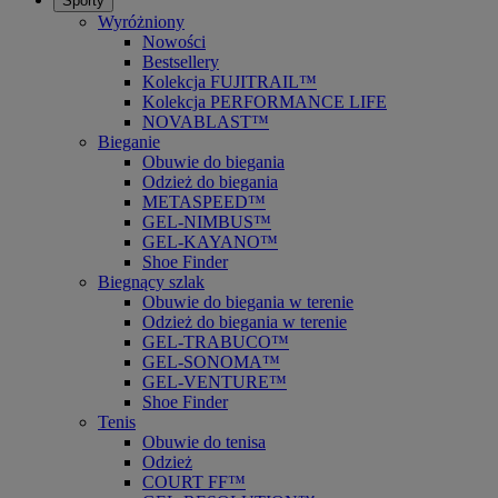
Sporty
Wyróżniony
Nowości
Bestsellery
Kolekcja FUJITRAIL™
Kolekcja PERFORMANCE LIFE
NOVABLAST™
Bieganie
Obuwie do biegania
Odzież do biegania
METASPEED™
GEL-NIMBUS™
GEL-KAYANO™
Shoe Finder
Biegnący szlak
Obuwie do biegania w terenie
Odzież do biegania w terenie
GEL-TRABUCO™
GEL-SONOMA™
GEL-VENTURE™
Shoe Finder
Tenis
Obuwie do tenisa
Odzież
COURT FF™