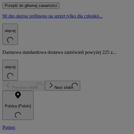
Przejdź do głównej zawartości
90 dni okresu próbnego na sprzęt tylko dla członkó...
więcej
Darmowa standardowa dostawa zamówień powyżej 225 z...
więcej
Previous slide
Next slide
Polska (Polski)
Pomoc