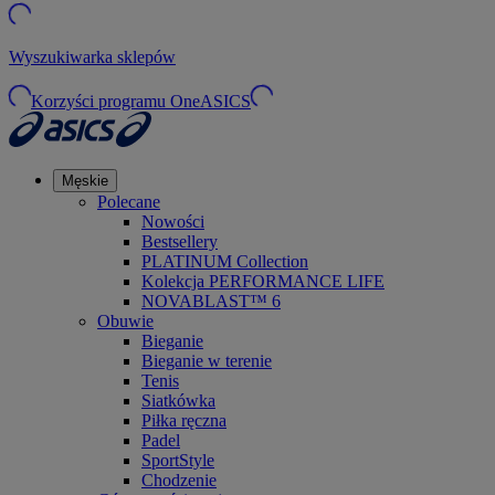
Wyszukiwarka sklepów
Korzyści programu OneASICS
Męskie
Polecane
Nowości
Bestsellery
PLATINUM Collection
Kolekcja PERFORMANCE LIFE
NOVABLAST™ 6
Obuwie
Bieganie
Bieganie w terenie
Tenis
Siatkówka
Piłka ręczna
Padel
SportStyle
Chodzenie