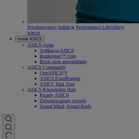
Przedstawiamy kolekcję Performance Life
Odkryj
więcej
Inside ASICS
ASICS-Apps
Aplikacja ASICS
Runkeeper™ App
Book store appointment
ASICS Community
OneASICS™
ASICS FrontRunner
ASICS Trial Tour
ASICS Knowledge Hub
Porady ASICS
Zrównoważony rozwój
Sound Mind, Sound Body