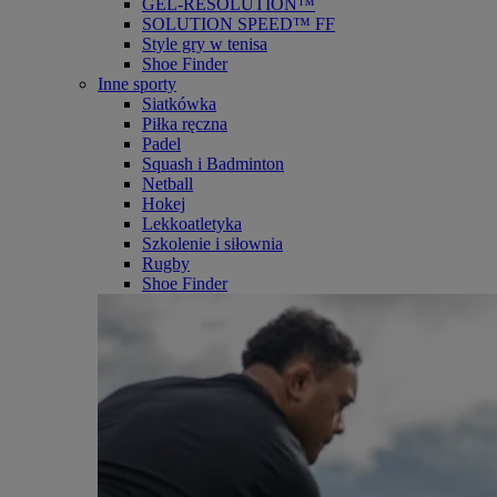
GEL-RESOLUTION™
SOLUTION SPEED™ FF
Style gry w tenisa
Shoe Finder
Inne sporty
Siatkówka
Piłka ręczna
Padel
Squash i Badminton
Netball
Hokej
Lekkoatletyka
Szkolenie i siłownia
Rugby
Shoe Finder