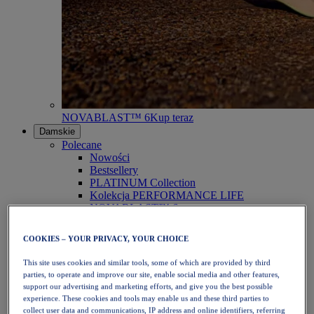
NOVABLAST™ 6
Kup teraz
Damskie
Polecane
Nowości
Bestsellery
PLATINUM Collection
Kolekcja PERFORMANCE LIFE
NOVABLAST™ 6
Obuwie
Bieganie
COOKIES – YOUR PRIVACY, YOUR CHOICE
Bieganie w terenie
Tenis
This site uses cookies and similar tools, some of which are provided by third
Siatkówka
parties, to operate and improve our site, enable social media and other features,
Piłka ręczna
support our advertising and marketing efforts, and give you the best possible
Padel
experience. These cookies and tools may enable us and these third parties to
Netball
collect user data and communications, IP address and online identifiers, referring