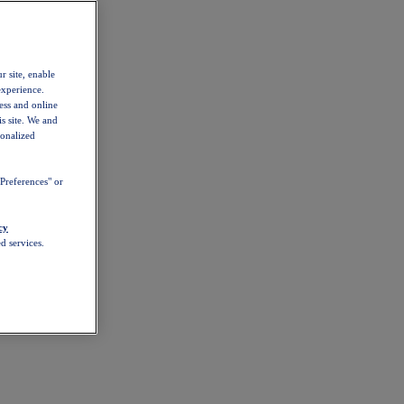
r site, enable
experience.
ess and online
s site. We and
sonalized
Preferences" or
cy
d services.