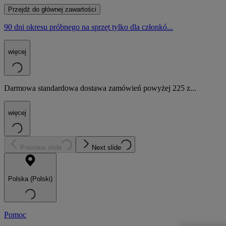
Przejdź do głównej zawartości
90 dni okresu próbnego na sprzęt tylko dla członkó...
więcej
Darmowa standardowa dostawa zamówień powyżej 225 z...
więcej
Previous slide
Next slide
Polska (Polski)
Pomoc