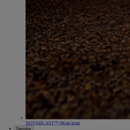
NOVABLAST™ 6
Kup teraz
Damskie