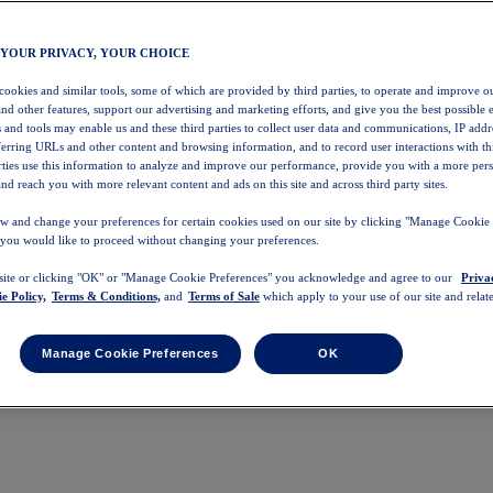
 YOUR PRIVACY, YOUR CHOICE
 cookies and similar tools, some of which are provided by third parties, to operate and improve ou
and other features, support our advertising and marketing efforts, and give you the best possible 
 and tools may enable us and these third parties to collect user data and communications, IP addr
eferring URLs and other content and browsing information, and to record user interactions with thi
arties use this information to analyze and improve our performance, provide you with a more per
nd reach you with more relevant content and ads on this site and across third party sites.
w and change your preferences for certain cookies used on our site by clicking "Manage Cookie 
 you would like to proceed without changing your preferences.
 site or clicking "OK" or "Manage Cookie Preferences" you acknowledge and agree to our
Priva
e Policy,
Terms & Conditions,
and
Terms of Sale
which apply to your use of our site and relate
Manage Cookie Preferences
OK