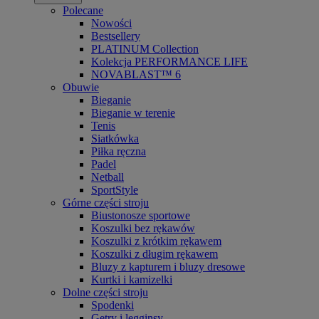
Polecane
Nowości
Bestsellery
PLATINUM Collection
Kolekcja PERFORMANCE LIFE
NOVABLAST™ 6
Obuwie
Bieganie
Bieganie w terenie
Tenis
Siatkówka
Piłka ręczna
Padel
Netball
SportStyle
Górne części stroju
Biustonosze sportowe
Koszulki bez rękawów
Koszulki z krótkim rękawem
Koszulki z długim rękawem
Bluzy z kapturem i bluzy dresowe
Kurtki i kamizelki
Dolne części stroju
Spodenki
Getry i legginsy