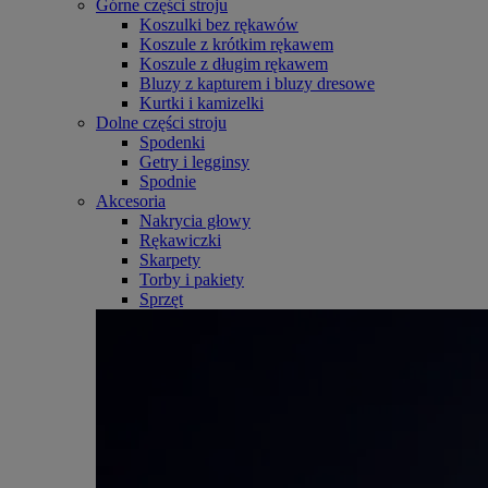
Górne części stroju
Koszulki bez rękawów
Koszule z krótkim rękawem
Koszule z długim rękawem
Bluzy z kapturem i bluzy dresowe
Kurtki i kamizelki
Dolne części stroju
Spodenki
Getry i legginsy
Spodnie
Akcesoria
Nakrycia głowy
Rękawiczki
Skarpety
Torby i pakiety
Sprzęt