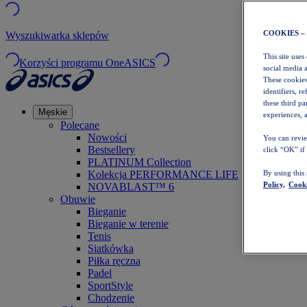
COOKIES –
Wyszukiwarka sklepów
This site uses
Korzyści programu OneASICS
social media 
These cookies
identifiers, r
these third p
Męskie
experiences, a
Polecane
Nowości
You can revie
Bestsellery
click “OK” if
PLATINUM Collection
Kolekcja PERFORMANCE LIFE
By using this
Policy,
Cooki
NOVABLAST™ 6
Obuwie
Bieganie
Bieganie w terenie
Tenis
Siatkówka
Piłka ręczna
Padel
SportStyle
Chodzenie