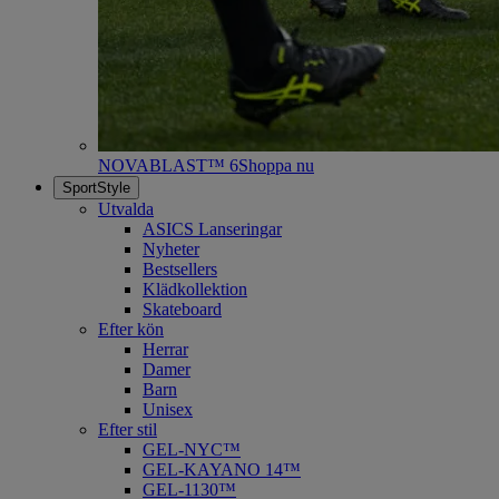
NOVABLAST™ 6
Shoppa nu
SportStyle
Utvalda
ASICS Lanseringar
Nyheter
Bestsellers
Klädkollektion
Skateboard
Efter kön
Herrar
Damer
Barn
Unisex
Efter stil
GEL-NYC™
GEL-KAYANO 14™
GEL-1130™