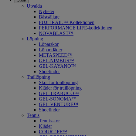
Sport
Utvalda
Nyheter
Bästsäljare
FUJITRAIL™-Kollektionen
PERFORMANCE LIFE-kollektionen
NOVABLAST™
Löpning
Löparskor
Löparkläder
METASPEED™
​GEL-NIMBUS™
GEL-KAYANO™
Shoefinder
Traillöpning
Skor för traillöpning
Kläder för traillöpning
GEL-TRABUCO™
GEL-SONOMA™
GEL-VENTURE™
Shoefinder
Tennis
Tennisskor
Kläder
COURT FF™