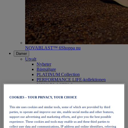
NOVABLAST™ 6
Shoppa nu
Damer
Utvalt
Nyheter
Bästsäljare
PLATINUM Collection
PERFORMANCE LIFE-kollektionen
NOVABLAST™ 6
Skor
Löpning
COOKIES – YOUR PRIVACY, YOUR CHOICE
Traillöpning
Tennis
This site uses cookies and similar tools, some of which are provided by third
Volleyboll
parties, to operate and improve our site, enable social media and other features,
Handboll
support our advertising and marketing efforts, and give you the best possible
Padel
experience. These cookies and tools may enable us and these third parties to
Nätboll
collect user data and communications, IP address and online identifiers, referring