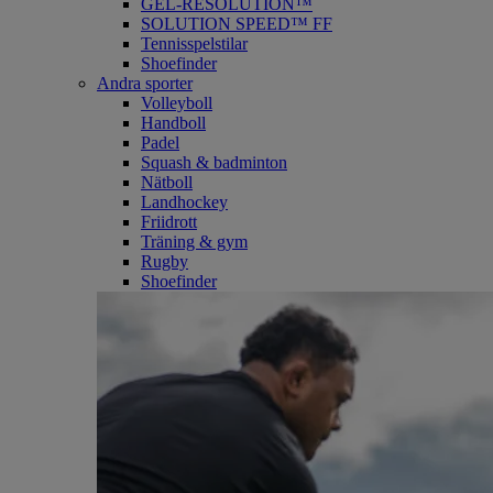
GEL-RESOLUTION™
SOLUTION SPEED™ FF
Tennisspelstilar
Shoefinder
Andra sporter
Volleyboll
Handboll
Padel
Squash & badminton
Nätboll
Landhockey
Friidrott
Träning & gym
Rugby
Shoefinder