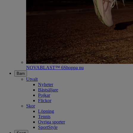
NOVABLAST™ 6
Shoppa nu
Barn
Utvalt
Nyheter
Bästsäljare
Pojkar
Flickor
Skor
Löpning
Tennis
Ovriga sporter
SportStyle