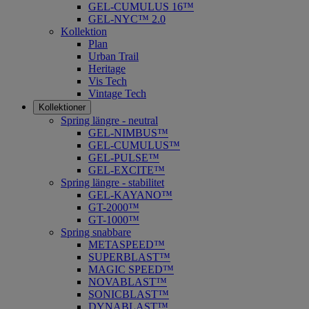
GEL-CUMULUS 16™
GEL-NYC™ 2.0
Kollektion
Plan
Urban Trail
Heritage
Vis Tech
Vintage Tech
Kollektioner
Spring längre - neutral
​GEL-NIMBUS™
GEL-CUMULUS™
GEL-PULSE™
GEL-EXCITE™
Spring längre - stabilitet
GEL-KAYANO™
GT-2000™
GT-1000™
Spring snabbare
METASPEED™
SUPERBLAST™
MAGIC SPEED™
NOVABLAST™
SONICBLAST™
DYNABLAST™