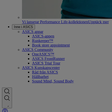
Vi lanserar Performance Life-kollektionen
Upptäck mer
Inne i ASICS
ASICS appar
ASICS-appen
Runkeeper™
Book store appointment
ASICS Community
OneASICS™
ASICS FrontRunner
ASICS Trial Tour
ASICS Kunskapscenter
Råd från ASICS
Hållbarhet
Sound Mind, Sound Body