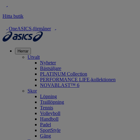
Hitta butik
OneASICS-förmåner
Herrar
Utvalt
Nyheter
Bästsäljare
PLATINUM Collection
PERFORMANCE LIFE-kollektionen
NOVABLAST™ 6
Skor
Löpning
Traillöpning
Tennis
Volleyboll
Handboll
Padel
SportStyle
Gång