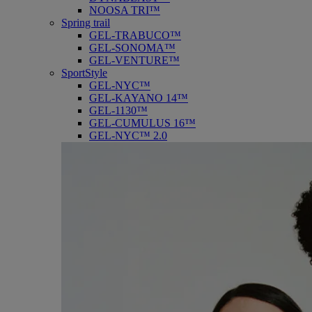
NOOSA TRI™
Spring trail
GEL-TRABUCO™
GEL-SONOMA™
GEL-VENTURE™
SportStyle
GEL-NYC™
GEL-KAYANO 14™
GEL-1130™
GEL-CUMULUS 16™
GEL-NYC™ 2.0