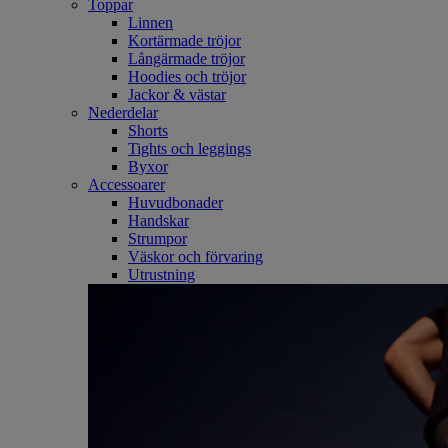
Toppar
Linnen
Kortärmade tröjor
Långärmade tröjor
Hoodies och tröjor
Jackor & västar
Nederdelar
Shorts
Tights och leggings
Byxor
Accessoarer
Huvudbonader
Handskar
Strumpor
Väskor och förvaring
Utrustning