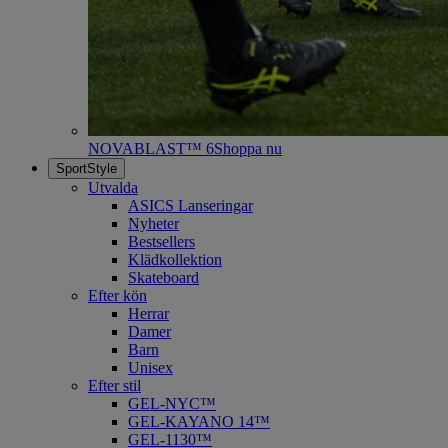
NOVABLAST™ 6
Shoppa nu
SportStyle
Utvalda
ASICS Lanseringar
Nyheter
Bestsellers
Klädkollektion
Skateboard
Efter kön
Herrar
Damer
Barn
Unisex
Efter stil
GEL-NYC™
GEL-KAYANO 14™
GEL-1130™